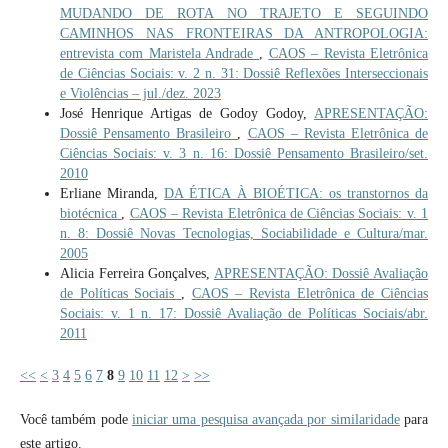
MUDANDO DE ROTA NO TRAJETO E SEGUINDO
CAMINHOS NAS FRONTEIRAS DA ANTROPOLOGIA:
entrevista com Maristela Andrade
,
CAOS – Revista Eletrônica
de Ciências Sociais: v. 2 n. 31: Dossiê Reflexões Interseccionais
e Violências – jul./dez. 2023
José Henrique Artigas de Godoy Godoy,
APRESENTAÇÃO:
Dossiê Pensamento Brasileiro
,
CAOS – Revista Eletrônica de
Ciências Sociais: v. 3 n. 16: Dossiê Pensamento Brasileiro/set.
2010
Erliane Miranda,
DA ÉTICA À BIOÉTICA: os transtornos da
biotécnica
,
CAOS – Revista Eletrônica de Ciências Sociais: v. 1
n. 8: Dossiê Novas Tecnologias, Sociabilidade e Cultura/mar.
2005
Alicia Ferreira Gonçalves,
APRESENTAÇÃO: Dossiê Avaliação
de Políticas Sociais
,
CAOS – Revista Eletrônica de Ciências
Sociais: v. 1 n. 17: Dossiê Avaliação de Políticas Sociais/abr.
2011
<<
<
3
4
5
6
7
8
9
10
11
12
>
>>
Você também pode
iniciar uma pesquisa avançada por similaridade
para
este artigo.