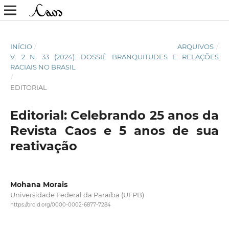
INÍCIO
/
ARQUIVOS
/
V. 2 N. 33 (2024): DOSSIÊ BRANQUITUDES E RELAÇÕES
RACIAIS NO BRASIL
/
EDITORIAL
Editorial: Celebrando 25 anos da
Revista Caos e 5 anos de sua
reativação
Mohana Morais
Universidade Federal da Paraíba (UFPB)
https://orcid.org/0000-0002-6877-7284