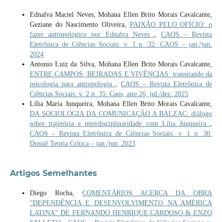
Ednalva Maciel Neves, Mohana Ellen Brito Morais Cavalcante,
Geziane do Nascimento Oliveira,
PAIXÃO PELO OFÍCIO: o
fazer antropológico por Ednalva Neves
,
CAOS – Revista
Eletrônica de Ciências Sociais: v. 1 n. 32: CAOS – jan./jun.
2024
Antonio Luiz da Silva, Mohana Ellen Brito Morais Cavalcante,
ENTRE CAMPOS, BEIRADAS E VIVÊNCIAS: transitando da
psicologia para antropologia
,
CAOS – Revista Eletrônica de
Ciências Sociais: v. 2 n. 35: Caos, ano 26, jul./dez. 2025
Lília Maria Junqueira, Mohana Ellen Brito Morais Cavalcante,
DA SOCIOLOGIA DA COMUNICAÇÃO A BALZAC: diálogo
sobre trajetória e interdisciplinaridade com Lília Junqueira
,
CAOS – Revista Eletrônica de Ciências Sociais: v. 1 n. 30:
Dossiê Teoria Crítica – jan./jun. 2023
Artigos Semelhantes
Diego Rocha,
COMENTÁRIOS ACERCA DA OBRA
“DEPENDÊNCIA E DESENVOLVIMENTO NA AMÉRICA
LATINA” DE FERNANDO HENRIQUE CARDOSO & ENZO