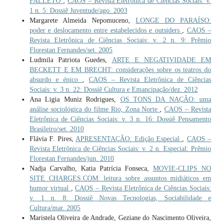
FALLETO
,
CAOS – Revista Eletrônica de Ciências Sociais: v.
1 n. 5: Dossiê Juventude/ago. 2003
Margarete Almeida Nepomuceno,
LONGE DO PARAÍSO:
poder e deslocamento entre estabelecidos e outsiders
,
CAOS –
Revista Eletrônica de Ciências Sociais: v. 2 n. 9: Prêmio
Florestan Fernandes/set. 2005
Ludmila Patriota Guedes,
ARTE E NEGATIVIDADE EM
BECKETT E EM BRECHT: considerações sobre os teatros do
absurdo e épico
,
CAOS – Revista Eletrônica de Ciências
Sociais: v. 3 n. 22: Dossiê Cultura e Emancipação/dez. 2012
Ana Ligia Muniz Rodrigues,
OS TONS DA NAÇÃO: uma
análise sociológica do filme Rio, Zona Norte
,
CAOS – Revista
Eletrônica de Ciências Sociais: v. 3 n. 16: Dossiê Pensamento
Brasileiro/set. 2010
Flávia F. Pires,
APRESENTAÇÃO: Edição Especial
,
CAOS –
Revista Eletrônica de Ciências Sociais: v. 2 n. Especial: Prêmio
Florestan Fernandes/jun. 2010
Nadja Carvalho, Katia Patrícia Fonseca,
MOVIE-CLIPS NO
SITE CHARGES.COM: leitura sobre assuntos midiáticos em
humor virtual
,
CAOS – Revista Eletrônica de Ciências Sociais:
v. 1 n. 8: Dossiê Novas Tecnologias, Sociabilidade e
Cultura/mar. 2005
Maristela Oliveira de Andrade, Geziane do Nascimento Oliveira,