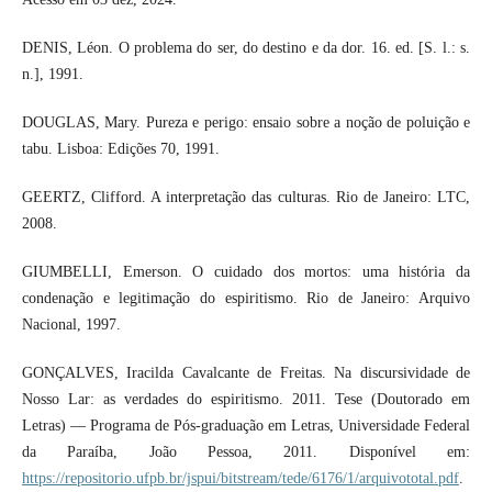
DENIS, Léon. O problema do ser, do destino e da dor. 16. ed. [S. l.: s.
n.], 1991.
DOUGLAS, Mary. Pureza e perigo: ensaio sobre a noção de poluição e
tabu. Lisboa: Edições 70, 1991.
GEERTZ, Clifford. A interpretação das culturas. Rio de Janeiro: LTC,
2008.
GIUMBELLI, Emerson. O cuidado dos mortos: uma história da
condenação e legitimação do espiritismo. Rio de Janeiro: Arquivo
Nacional, 1997.
GONÇALVES, Iracilda Cavalcante de Freitas. Na discursividade de
Nosso Lar: as verdades do espiritismo. 2011. Tese (Doutorado em
Letras) — Programa de Pós-graduação em Letras, Universidade Federal
da Paraíba, João Pessoa, 2011. Disponível em:
https://repositorio.ufpb.br/jspui/bitstream/tede/6176/1/arquivototal.pdf
.