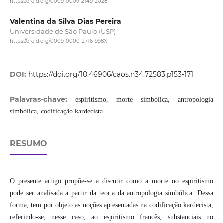
https://orcid.org/0009-0009-2149-2028
Valentina da Silva Dias Pereira
Universidade de São Paulo (USP)
https://orcid.org/0009-0000-2716-998X
DOI:
https://doi.org/10.46906/caos.n34.72583.p153-171
Palavras-chave:
espiritismo, morte simbólica, antropologia
simbólica, codificação kardecista.
RESUMO
O presente artigo propõe-se a discutir como a morte no espiritismo
pode ser analisada a partir da teoria da antropologia simbólica. Dessa
forma, tem por objeto as noções apresentadas na codificação kardecista,
referindo-se, nesse caso, ao espiritismo francês, substanciais no