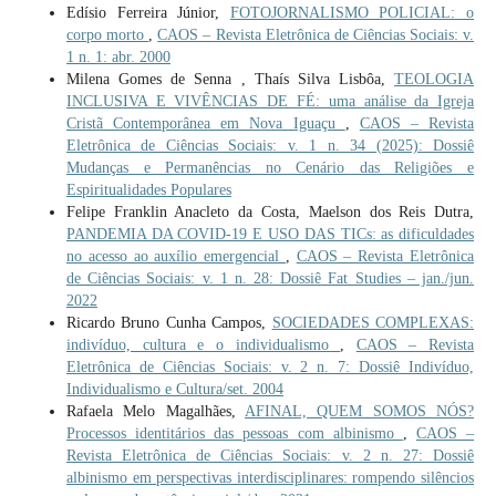
Edísio Ferreira Júnior,
FOTOJORNALISMO POLICIAL: o
corpo morto
,
CAOS – Revista Eletrônica de Ciências Sociais: v.
1 n. 1: abr. 2000
Milena Gomes de Senna , Thaís Silva Lisbôa,
TEOLOGIA
INCLUSIVA E VIVÊNCIAS DE FÉ: uma análise da Igreja
Cristã Contemporânea em Nova Iguaçu
,
CAOS – Revista
Eletrônica de Ciências Sociais: v. 1 n. 34 (2025): Dossiê
Mudanças e Permanências no Cenário das Religiões e
Espiritualidades Populares
Felipe Franklin Anacleto da Costa, Maelson dos Reis Dutra,
PANDEMIA DA COVID-19 E USO DAS TICs: as dificuldades
no acesso ao auxílio emergencial
,
CAOS – Revista Eletrônica
de Ciências Sociais: v. 1 n. 28: Dossiê Fat Studies – jan./jun.
2022
Ricardo Bruno Cunha Campos,
SOCIEDADES COMPLEXAS:
indivíduo, cultura e o individualismo
,
CAOS – Revista
Eletrônica de Ciências Sociais: v. 2 n. 7: Dossiê Indivíduo,
Individualismo e Cultura/set. 2004
Rafaela Melo Magalhães,
AFINAL, QUEM SOMOS NÓS?
Processos identitários das pessoas com albinismo
,
CAOS –
Revista Eletrônica de Ciências Sociais: v. 2 n. 27: Dossiê
albinismo em perspectivas interdisciplinares: rompendo silêncios