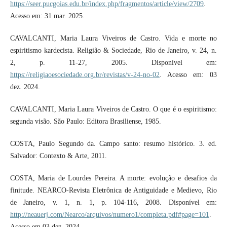
https://seer.pucgoias.edu.br/index.php/fragmentos/article/view/2709
.
Acesso em: 31 mar. 2025.
CAVALCANTI, Maria Laura Viveiros de Castro. Vida e morte no
espiritismo kardecista. Religião & Sociedade, Rio de Janeiro, v. 24, n.
2, p. 11-27, 2005. Disponível em:
https://religiaoesociedade.org.br/revistas/v-24-no-02
. Acesso em: 03
dez. 2024.
CAVALCANTI, Maria Laura Viveiros de Castro. O que é o espiritismo:
segunda visão. São Paulo: Editora Brasiliense, 1985.
COSTA, Paulo Segundo da. Campo santo: resumo histórico. 3. ed.
Salvador: Contexto & Arte, 2011.
COSTA, Maria de Lourdes Pereira. A morte: evolução e desafios da
finitude. NEARCO-Revista Eletrônica de Antiguidade e Medievo, Rio
de Janeiro, v. 1, n. 1, p. 104-116, 2008. Disponível em:
http://neauerj.com/Nearco/arquivos/numero1/completa.pdf#page=101
.
Acesso em 03 dez, 2024.