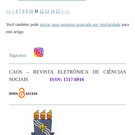
<<
<
6
7
8
9
10
11
12
13
14
15
>
>>
Você também pode
iniciar uma pesquisa avançada por similaridade
para
este artigo.
Siga-nos:
CAOS – REVISTA ELETRÔNICA DE CIÊNCIAS
SOCIAIS
ISSN: 1517-6916