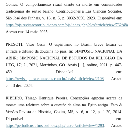
Gomes. O comportamento ritual diante da morte em comunidades
tradicionais do sertão baiano. Contribuciones a Las Ciencias Sociales,
São José dos Pinhais, v. 16, n. 5, p. 3032-3050, 2023. Disponível em:
https://ojs.revistacontribuciones.com/ojs/index.php/clcs/article/view/762/48
Acesso em: 14 maio 2025.
PRESOTI, Vitor Cesar. O espiritismo no Brasil: breve leitura da
entrada e difusão da doutrina no país. In: SIMPÓSIO NACIONAL DA
ABHR; SIMPÓSIO NACIONAL DE ESTUDOS DA RELIGIÃO DA
UEG, 17; 2., 2021, Morrinhos, GO. Anais [...], online, 2021. p. 447-
459. Disponível em:
https://revistaplura.emnuvens.com.br/anais/article/view/2108
. Acesso
em: 3 dez. 2024.
RIBEIRO, Thiago Henrique Pereira. Concepções egípcias acerca da
morte: uma releitura sobre a questão da alma no Egito antigo. Fato &
Versões-Revista de História, Coxim, MS, v. 6, n. 12, p. 1-20, 2014.
Disponível em:
https://periodicos.ufms.br/index.php/fatver/article/view/1293
. Acesso