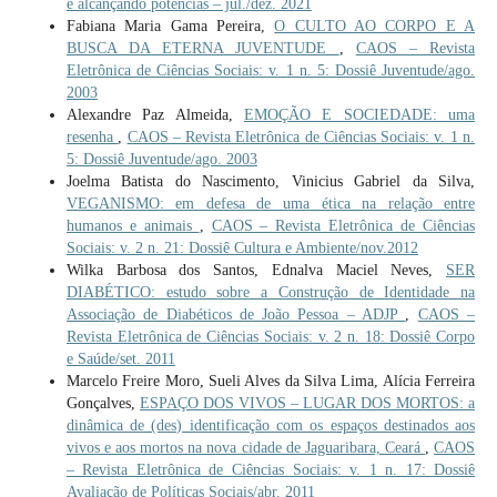
e alcançando potências – jul./dez. 2021
Fabiana Maria Gama Pereira,
O CULTO AO CORPO E A
BUSCA DA ETERNA JUVENTUDE
,
CAOS – Revista
Eletrônica de Ciências Sociais: v. 1 n. 5: Dossiê Juventude/ago.
2003
Alexandre Paz Almeida,
EMOÇÃO E SOCIEDADE: uma
resenha
,
CAOS – Revista Eletrônica de Ciências Sociais: v. 1 n.
5: Dossiê Juventude/ago. 2003
Joelma Batista do Nascimento, Vinicius Gabriel da Silva,
VEGANISMO: em defesa de uma ética na relação entre
humanos e animais
,
CAOS – Revista Eletrônica de Ciências
Sociais: v. 2 n. 21: Dossiê Cultura e Ambiente/nov.2012
Wilka Barbosa dos Santos, Ednalva Maciel Neves,
SER
DIABÉTICO: estudo sobre a Construção de Identidade na
Associação de Diabéticos de João Pessoa – ADJP
,
CAOS –
Revista Eletrônica de Ciências Sociais: v. 2 n. 18: Dossiê Corpo
e Saúde/set. 2011
Marcelo Freire Moro, Sueli Alves da Silva Lima, Alícia Ferreira
Gonçalves,
ESPAÇO DOS VIVOS – LUGAR DOS MORTOS: a
dinâmica de (des) identificação com os espaços destinados aos
vivos e aos mortos na nova cidade de Jaguaribara, Ceará
,
CAOS
– Revista Eletrônica de Ciências Sociais: v. 1 n. 17: Dossiê
Avaliação de Políticas Sociais/abr. 2011