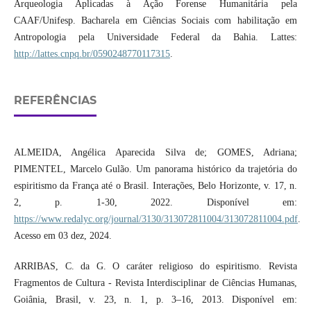
Arqueologia Aplicadas à Ação Forense Humanitária pela
CAAF/Unifesp. Bacharela em Ciências Sociais com habilitação em
Antropologia pela Universidade Federal da Bahia. Lattes:
http://lattes.cnpq.br/0590248770117315
.
REFERÊNCIAS
ALMEIDA, Angélica Aparecida Silva de; GOMES, Adriana;
PIMENTEL, Marcelo Gulão. Um panorama histórico da trajetória do
espiritismo da França até o Brasil. Interações, Belo Horizonte, v. 17, n.
2, p. 1-30, 2022. Disponível em:
https://www.redalyc.org/journal/3130/313072811004/313072811004.pdf
.
Acesso em 03 dez, 2024.
ARRIBAS, C. da G. O caráter religioso do espiritismo. Revista
Fragmentos de Cultura - Revista Interdisciplinar de Ciências Humanas,
Goiânia, Brasil, v. 23, n. 1, p. 3–16, 2013. Disponível em: