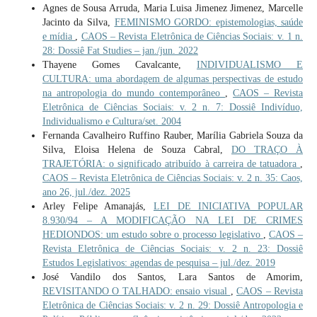
Agnes de Sousa Arruda, Maria Luisa Jimenez Jimenez, Marcelle
Jacinto da Silva,
FEMINISMO GORDO: epistemologias, saúde
e mídia
,
CAOS – Revista Eletrônica de Ciências Sociais: v. 1 n.
28: Dossiê Fat Studies – jan./jun. 2022
Thayene Gomes Cavalcante,
INDIVIDUALISMO E
CULTURA: uma abordagem de algumas perspectivas de estudo
na antropologia do mundo contemporâneo
,
CAOS – Revista
Eletrônica de Ciências Sociais: v. 2 n. 7: Dossiê Indivíduo,
Individualismo e Cultura/set. 2004
Fernanda Cavalheiro Ruffino Rauber, Marília Gabriela Souza da
Silva, Eloisa Helena de Souza Cabral,
DO TRAÇO À
TRAJETÓRIA: o significado atribuído à carreira de tatuadora
,
CAOS – Revista Eletrônica de Ciências Sociais: v. 2 n. 35: Caos,
ano 26, jul./dez. 2025
Arley Felipe Amanajás,
LEI DE INICIATIVA POPULAR
8.930/94 – A MODIFICAÇÃO NA LEI DE CRIMES
HEDIONDOS: um estudo sobre o processo legislativo
,
CAOS –
Revista Eletrônica de Ciências Sociais: v. 2 n. 23: Dossiê
Estudos Legislativos: agendas de pesquisa – jul./dez. 2019
José Vandilo dos Santos, Lara Santos de Amorim,
REVISITANDO O TALHADO: ensaio visual
,
CAOS – Revista
Eletrônica de Ciências Sociais: v. 2 n. 29: Dossiê Antropologia e