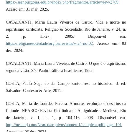
https://seer.pucgoias.edu.br/index.php/fragmentos/article/view/2709
.
Acesso em: 31 mar. 2025.
CAVALCANTI, Maria Laura Viveiros de Castro. Vida e morte no
espiritismo kardecista. Religião & Sociedade, Rio de Janeiro, v. 24, n.
2, p. 11-27, 2005. Disponível em:
https://religiaoesociedade.org.br/revistas/v-24-no-02
. Acesso em: 03
dez. 2024.
CAVALCANTI, Maria Laura Viveiros de Castro. O que é o espiritismo:
segunda visão. São Paulo: Editora Brasiliense, 1985.
COSTA, Paulo Segundo da. Campo santo: resumo histórico. 3. ed.
Salvador: Contexto & Arte, 2011.
COSTA, Maria de Lourdes Pereira. A morte: evolução e desafios da
finitude. NEARCO-Revista Eletrônica de Antiguidade e Medievo, Rio
de Janeiro, v. 1, n. 1, p. 104-116, 2008. Disponível em:
http://neauerj.com/Nearco/arquivos/numero1/completa.pdf#page=101
.
Acesso em 03 dez, 2024.