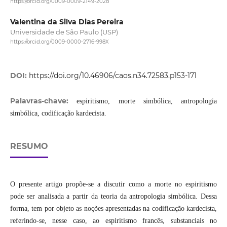
https://orcid.org/0009-0009-2149-2028
Valentina da Silva Dias Pereira
Universidade de São Paulo (USP)
https://orcid.org/0009-0000-2716-998X
DOI:
https://doi.org/10.46906/caos.n34.72583.p153-171
Palavras-chave:
espiritismo, morte simbólica, antropologia
simbólica, codificação kardecista.
RESUMO
O presente artigo propõe-se a discutir como a morte no espiritismo
pode ser analisada a partir da teoria da antropologia simbólica. Dessa
forma, tem por objeto as noções apresentadas na codificação kardecista,
referindo-se, nesse caso, ao espiritismo francês, substanciais no