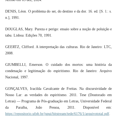
DENIS, Léon. O problema do ser, do destino e da dor. 16. ed. [S. l.: s.
n.], 1991.
DOUGLAS, Mary. Pureza e perigo: ensaio sobre a noção de poluição e
tabu. Lisboa: Edições 70, 1991.
GEERTZ, Clifford. A interpretação das culturas. Rio de Janeiro: LTC,
2008.
GIUMBELLI, Emerson. O cuidado dos mortos: uma história da
condenação e legitimação do espiritismo. Rio de Janeiro: Arquivo
Nacional, 1997.
GONÇALVES, Iracilda Cavalcante de Freitas. Na discursividade de
Nosso Lar: as verdades do espiritismo. 2011. Tese (Doutorado em
Letras) — Programa de Pós-graduação em Letras, Universidade Federal
da Paraíba, João Pessoa, 2011. Disponível em:
https://repositorio.ufpb.br/jspui/bitstream/tede/6176/1/arquivototal.pdf
.