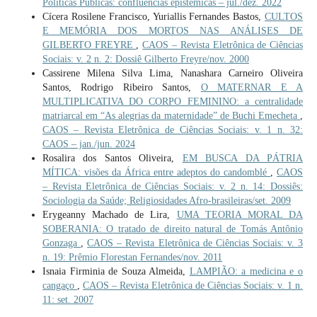
Políticas Públicas: confluências epistêmicas – jul./dez. 2022
Cícera Rosilene Francisco, Yuriallis Fernandes Bastos,
CULTOS
E MEMÓRIA DOS MORTOS NAS ANÁLISES DE
GILBERTO FREYRE
,
CAOS – Revista Eletrônica de Ciências
Sociais: v. 2 n. 2: Dossiê Gilberto Freyre/nov. 2000
Cassirene Milena Silva Lima, Nanashara Carneiro Oliveira
Santos, Rodrigo Ribeiro Santos,
O MATERNAR E A
MULTIPLICATIVA DO CORPO FEMININO: a centralidade
matriarcal em “As alegrias da maternidade” de Buchi Emecheta
,
CAOS – Revista Eletrônica de Ciências Sociais: v. 1 n. 32:
CAOS – jan./jun. 2024
Rosalira dos Santos Oliveira,
EM BUSCA DA PÁTRIA
MÍTICA: visões da África entre adeptos do candomblé
,
CAOS
– Revista Eletrônica de Ciências Sociais: v. 2 n. 14: Dossiês:
Sociologia da Saúde; Religiosidades Afro-brasileiras/set. 2009
Erygeanny Machado de Lira,
UMA TEORIA MORAL DA
SOBERANIA: O tratado de direito natural de Tomás Antônio
Gonzaga
,
CAOS – Revista Eletrônica de Ciências Sociais: v. 3
n. 19: Prêmio Florestan Fernandes/nov. 2011
Isnaia Firminia de Souza Almeida,
LAMPIÃO: a medicina e o
cangaço
,
CAOS – Revista Eletrônica de Ciências Sociais: v. 1 n.
11: set. 2007