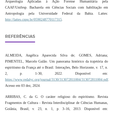
Arqueologia Aplicadas à Ação Forense Humanitária pela
CAAF/Unifesp. Bacharela em Ciências Sociais com habilitação em
Antropologia pela Universidade Federal da Bahia. Lattes:
http://lattes.cnpq.br/0590248770117315
.
REFERÊNCIAS
ALMEIDA, Angélica Aparecida Silva de; GOMES, Adriana;
PIMENTEL, Marcelo Gulão. Um panorama histórico da trajetória do
espiritismo da França até o Brasil. Interações, Belo Horizonte, v. 17, n.
2, p. 1-30, 2022. Disponível em:
https://www.redalyc.org/journal/3130/313072811004/313072811004.pdf
.
Acesso em 03 dez, 2024.
ARRIBAS, C. da G. O caráter religioso do espiritismo. Revista
Fragmentos de Cultura - Revista Interdisciplinar de Ciências Humanas,
Goiânia, Brasil, v. 23, n. 1, p. 3–16, 2013. Disponível em: