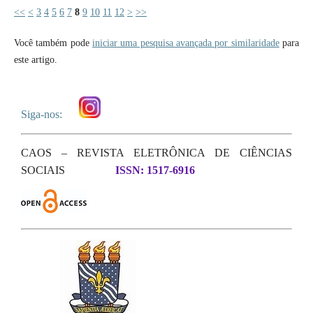
<<
<
3
4
5
6
7
8
9
10
11
12
>
>>
Você também pode
iniciar uma pesquisa avançada por similaridade
para
este artigo.
Siga-nos:
CAOS – REVISTA ELETRÔNICA DE CIÊNCIAS
SOCIAIS
ISSN: 1517-6916