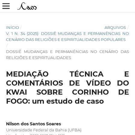
INÍCIO
/
ARQUIVOS
/
V. 1 N. 34 (2025): DOSSIÊ MUDANÇAS E PERMANÊNCIAS NO
CENÁRIO DAS RELIGIÕES E ESPIRITUALIDADES POPULARES
/
DOSSIÊ MUDANÇAS E PERMANÊNCIAS NO CENÁRIO DAS
RELIGIÕES E ESPIRITUALIDADES
MEDIAÇÃO TÉCNICA E
COMENTÁRIOS DE VÍDEO DO
KWAI SOBRE CORINHO DE
FOGO: um estudo de caso
Nilson dos Santos Soares
Universidade Federal da Bahia (UFBA)