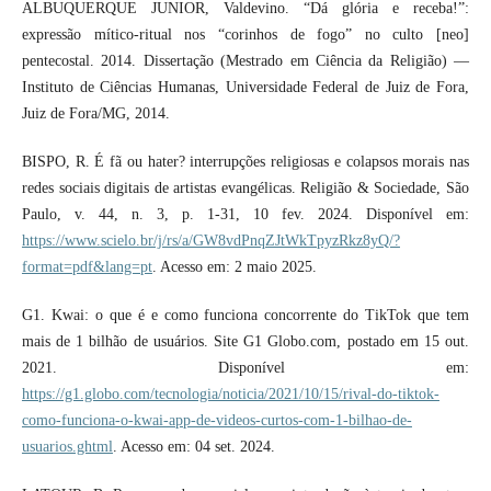
ALBUQUERQUE JUNIOR, Valdevino. “Dá glória e receba!”:
expressão mítico-ritual nos “corinhos de fogo” no culto [neo]
pentecostal. 2014. Dissertação (Mestrado em Ciência da Religião) —
Instituto de Ciências Humanas, Universidade Federal de Juiz de Fora,
Juiz de Fora/MG, 2014.
BISPO, R. É fã ou hater? interrupções religiosas e colapsos morais nas
redes sociais digitais de artistas evangélicas. Religião & Sociedade, São
Paulo, v. 44, n. 3, p. 1-31, 10 fev. 2024. Disponível em:
https://www.scielo.br/j/rs/a/GW8vdPnqZJtWkTpyzRkz8yQ/?
format=pdf&lang=pt
. Acesso em: 2 maio 2025.
G1. Kwai: o que é e como funciona concorrente do TikTok que tem
mais de 1 bilhão de usuários. Site G1 Globo.com, postado em 15 out.
2021. Disponível em:
https://g1.globo.com/tecnologia/noticia/2021/10/15/rival-do-tiktok-
como-funciona-o-kwai-app-de-videos-curtos-com-1-bilhao-de-
usuarios.ghtml
. Acesso em: 04 set. 2024.