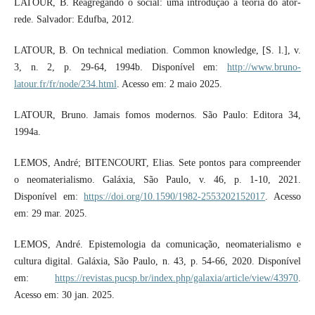
LATOUR, B. Reagregando o social: uma introdução à teoria do ator-
rede. Salvador: Edufba, 2012.
LATOUR, B. On technical mediation. Common knowledge, [S. l.], v.
3, n. 2, p. 29-64, 1994b. Disponível em:
http://www.bruno-
latour.fr/fr/node/234.html
. Acesso em: 2 maio 2025.
LATOUR, Bruno. Jamais fomos modernos. São Paulo: Editora 34,
1994a.
LEMOS, André; BITENCOURT, Elias. Sete pontos para compreender
o neomaterialismo. Galáxia, São Paulo, v. 46, p. 1-10, 2021.
Disponível em:
https://doi.org/10.1590/1982-2553202152017
. Acesso
em: 29 mar. 2025.
LEMOS, André. Epistemologia da comunicação, neomaterialismo e
cultura digital. Galáxia, São Paulo, n. 43, p. 54-66, 2020. Disponível
em:
https://revistas.pucsp.br/index.php/galaxia/article/view/43970
.
Acesso em: 30 jan. 2025.