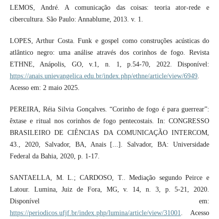
LEMOS, André. A comunicação das coisas: teoria ator-rede e
cibercultura. São Paulo: Annablume, 2013. v. 1.
LOPES, Arthur Costa. Funk e gospel como construções acústicas do
atlântico negro: uma análise através dos corinhos de fogo. Revista
ETHNE, Anápolis, GO, v.1, n. 1, p.54-70, 2022. Disponível:
https://anais.unievangelica.edu.br/index.php/ethne/article/view/6949
.
Acesso em: 2 maio 2025.
PEREIRA, Réia Silvia Gonçalves. “Corinho de fogo é para guerrear”:
êxtase e ritual nos corinhos de fogo pentecostais. In: CONGRESSO
BRASILEIRO DE CIÊNCIAS DA COMUNICAÇÃO INTERCOM,
43., 2020, Salvador, BA, Anais [...]. Salvador, BA: Universidade
Federal da Bahia, 2020, p. 1-17.
SANTAELLA, M. L.; CARDOSO, T.. Mediação segundo Peirce e
Latour. Lumina, Juiz de Fora, MG, v. 14, n. 3, p. 5-21, 2020.
Disponível em:
https://periodicos.ufjf.br/index.php/lumina/article/view/31001
. Acesso