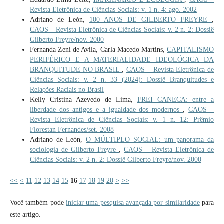
Revista Eletrônica de Ciências Sociais: v. 1 n. 4: ago. 2002
Adriano de León,
100 ANOS DE GILBERTO FREYRE
,
CAOS – Revista Eletrônica de Ciências Sociais: v. 2 n. 2: Dossiê
Gilberto Freyre/nov. 2000
Fernanda Zeni de Avila, Carla Macedo Martins,
CAPITALISMO
PERIFÉRICO E A MATERIALIDADE IDEOLÓGICA DA
BRANQUITUDE NO BRASIL
,
CAOS – Revista Eletrônica de
Ciências Sociais: v. 2 n. 33 (2024): Dossiê Branquitudes e
Relações Raciais no Brasil
Kelly Cristina Azevedo de Lima,
FREI CANECA: entre a
liberdade dos antigos e a igualdade dos modernos
,
CAOS –
Revista Eletrônica de Ciências Sociais: v. 1 n. 12: Prêmio
Florestan Fernandes/set. 2008
Adriano de León,
O MÚLTIPLO SOCIAL: um panorama da
sociologia de Gilberto Freyre
,
CAOS – Revista Eletrônica de
Ciências Sociais: v. 2 n. 2: Dossiê Gilberto Freyre/nov. 2000
<<
<
11
12
13
14
15
16
17
18
19
20
>
>>
Você também pode
iniciar uma pesquisa avançada por similaridade
para
este artigo.