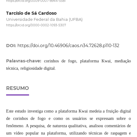
https://orcid.org/0009-0007-8944-5581
Tarcísio de Sá Cardoso
Universidade Federal da Bahia (UFBA)
https://orcid.org/0000-0002-1093-5307
DOI:
https://doi.org/10.46906/caos.n34.72628.p110-132
Palavras-chave:
corinhos de fogo, plataforma Kwai, mediação
técnica, religiosidade digital.
RESUMO
Este estudo investiga como a plataforma Kwai medeia a fruição digital
de corinhos de fogo e como os usuários se expressam sobre o
fenômeno. A pesquisa, de natureza qualitativa, analisou comentários de
um vídeo popular na plataforma, utilizando técnicas de raspagem e