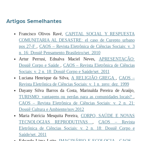
Artigos Semelhantes
Francisco Olivos Ravé,
CAPITAL SOCIAL Y RESPUESTA
COMUNITARIA AL DESASTRE: el caso de Curepto urbano
pos 27-F
,
CAOS – Revista Eletrônica de Ciências Sociais: v. 3
n. 16: Dossiê Pensamento Brasileiro/set. 2010
Artur Perrusi, Ednalva Maciel Neves,
APRESENTAÇÃO:
Dossiê Corpo e Saúde
,
CAOS – Revista Eletrônica de Ciências
Sociais: v. 2 n. 18: Dossiê Corpo e Saúde/set. 2011
Luciana Henrique da Silva,
A RELIGIÃO GREGA
,
CAOS –
Revista Eletrônica de Ciências Sociais: v. 1 n. zero: dez. 1999
Dayany Silva Barros da Costa, Marinalda Pereira de Araújo,
TURISMO: vantagens ou perdas para as comunidades locais?
,
CAOS – Revista Eletrônica de Ciências Sociais: v. 2 n. 21:
Dossiê Cultura e Ambiente/nov.2012
Maria Patrícia Mesquita Pereira,
CORPO, SAÚDE E NOVAS
TECNOLOGIAS REPRODUTIVAS
,
CAOS – Revista
Eletrônica de Ciências Sociais: v. 2 n. 18: Dossiê Corpo e
Saúde/set. 2011
Eduardo Lima Leite,
IMAGINÁRIO E ECOLOGIA
,
CAOS –