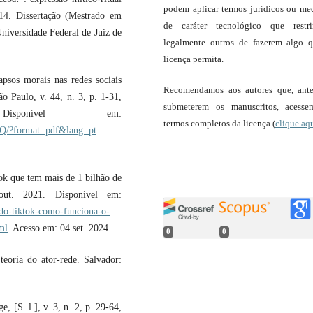
podem aplicar termos jurídicos ou me
014. Dissertação (Mestrado em
de caráter tecnológico que restr
niversidade Federal de Juiz de
legalmente outros de fazerem algo 
licença permita.
apsos morais nas redes sociais
Recomendamos aos autores que, ant
ão Paulo, v. 44, n. 3, p. 1-31,
submeterem os manuscritos, acess
onível em:
termos completos da licença (
clique aq
yQ/?format=pdf&lang=pt
.
k que tem mais de 1 bilhão de
ut. 2021. Disponível em:
-do-tiktok-como-funciona-o-
ml
. Acesso em: 04 set. 2024.
0
0
oria do ator-rede. Salvador:
S. l.], v. 3, n. 2, p. 29-64,