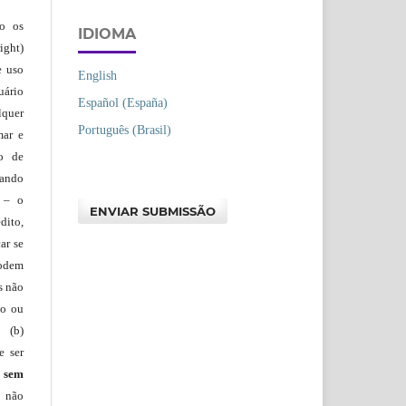
ão os
IDIOMA
ight)
e uso
English
uário
Español (España)
lquer
Português (Brasil)
mar e
lo de
vando
– o
ENVIAR SUBMISSÃO
dito,
ar se
podem
s não
io ou
 (b)
e ser
)
sem
s não