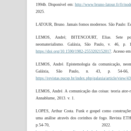
1994b. Disponível em:
http://www.bruno-latour.fr/fr/no
2025.
LATOUR, Bruno. Jamais fomos modernos. São Paulo: Edi
LEMOS, André; BITENCOURT, Elias. Sete pon
neomaterialismo. Galáxia, São Paulo, v. 46, p. 
https://doi.org/10.1590/1982-2553202152017
. Acesso em
LEMOS, André. Epistemologia da comunicação, neomat
Galáxia, São Paulo, n. 43, p. 54-66, 
https://revistas.pucsp.br/index.php/galaxia/article/view/4
LEMOS, André. A comunicação das coisas: teoria ator-re
Annablume, 2013. v. 1.
LOPES, Arthur Costa. Funk e gospel como construções 
uma análise através dos corinhos de fogo. Revista ET
p.54-70, 2022. D