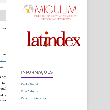
ntos
b uma
ion-
nse
.
INFORMAÇÕES
ença
 4.0,
Para Leitores
 qual
Para Autores
zer a
Para Bibliotecários
eitos