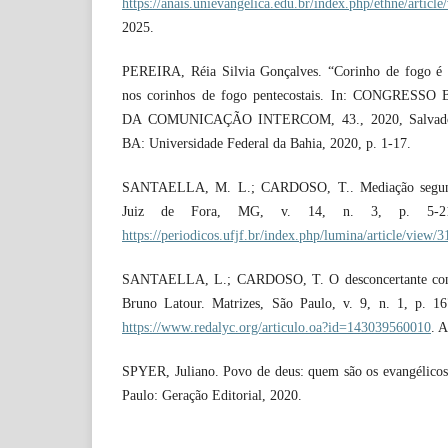
https://anais.unievangelica.edu.br/index.php/ethne/articl
2025.
PEREIRA, Réia Silvia Gonçalves. “Corinho de fogo é pa
nos corinhos de fogo pentecostais. In: CONGRES
DA COMUNICAÇÃO INTERCOM, 43., 2020, Salvador, 
BA: Universidade Federal da Bahia, 2020, p. 1-17.
SANTAELLA, M. L.; CARDOSO, T.. Mediação segund
Juiz de Fora, MG, v. 14, n. 3, p. 5-21,
https://periodicos.ufjf.br/index.php/lumina/article/view/
SANTAELLA, L.; CARDOSO, T. O desconcertante conc
Bruno Latour. Matrizes, São Paulo, v. 9, n. 1, p. 1
https://www.redalyc.org/articulo.oa?id=143039560010
. 
SPYER, Juliano. Povo de deus: quem são os evangélicos
Paulo: Geração Editorial, 2020.