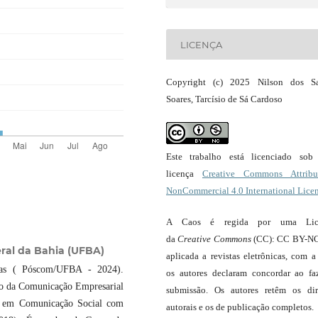
LICENÇA
Copyright (c) 2025 Nilson dos Sa
Soares, Tarcísio de Sá Cardoso
Este trabalho está licenciado so
licença
Creative Commons Attribut
NonCommercial 4.0 International Lice
A Caos é regida por uma Lic
da
Creative Commons
(CC): CC BY-NC
ral da Bahia (UFBA)
aplicada a revistas eletrônicas, com a
eas ( Póscom/UFBA - 2024).
os autores declaram concordar ao fa
tão da Comunicação Empresarial
submissão. Os autores retêm os dir
do em Comunicação Social com
autorais e os de publicação completos.