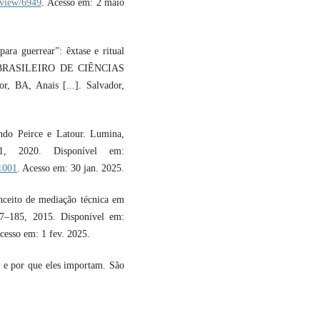
e/view/6949
. Acesso em: 2 maio
ra guerrear”: êxtase e ritual
SO BRASILEIRO DE CIÊNCIAS
BA, Anais [...]. Salvador,
o Peirce e Latour. Lumina,
 2020. Disponível em:
31001
. Acesso em: 30 jan. 2025.
eito de mediação técnica em
67–185, 2015. Disponível em:
Acesso em: 1 fev. 2025.
 e por que eles importam. São