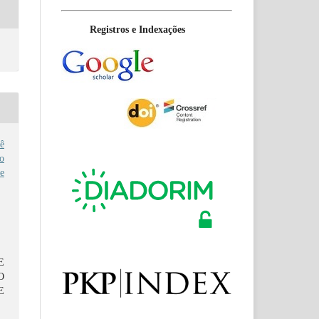
Registros e Indexações
ê
o
e
E
O
E