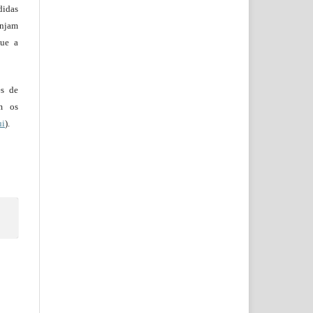
didas
injam
que a
es de
em os
ui
).