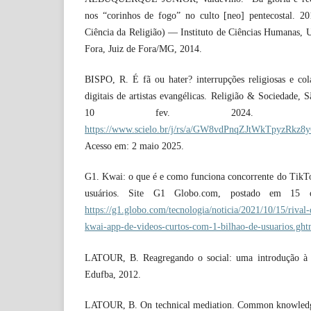
nos “corinhos de fogo” no culto [neo] pentecostal. 2
Ciência da Religião) — Instituto de Ciências Humanas, U
Fora, Juiz de Fora/MG, 2014.
BISPO, R. É fã ou hater? interrupções religiosas e col
digitais de artistas evangélicas. Religião & Sociedade, S
10 fev. 2024. Disp
https://www.scielo.br/j/rs/a/GW8vdPnqZJtWkTpyzRkz8
Acesso em: 2 maio 2025.
G1. Kwai: o que é e como funciona concorrente do TikTo
usuários. Site G1 Globo.com, postado em 15 o
https://g1.globo.com/tecnologia/noticia/2021/10/15/rival
kwai-app-de-videos-curtos-com-1-bilhao-de-usuarios.ght
LATOUR, B. Reagregando o social: uma introdução à te
Edufba, 2012.
LATOUR, B. On technical mediation. Common knowledge, [