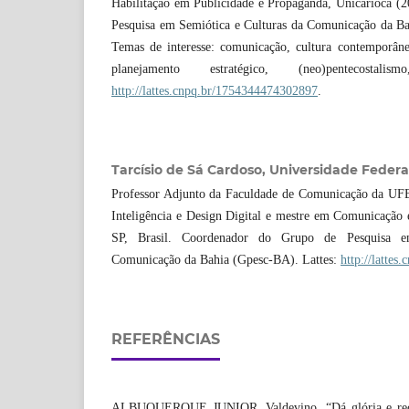
Habilitação em Publicidade e Propaganda, Unicarioca 
Pesquisa em Semiótica e Culturas da Comunicação da
Temas de interesse: comunicação, cultura contemporânea
planejamento estratégico, (neo)pentecostalis
http://lattes.cnpq.br/1754344474302897
.
Tarcísio de Sá Cardoso,
Universidade Federa
Professor Adjunto da Faculdade de Comunicação da UF
Inteligência e Design Digital e mestre em Comunicação
SP, Brasil. Coordenador do Grupo de Pesquisa e
Comunicação da Bahia (Gpesc-BA). Lattes:
http://latte
REFERÊNCIAS
ALBUQUERQUE JUNIOR, Valdevino. “Dá glória e receba