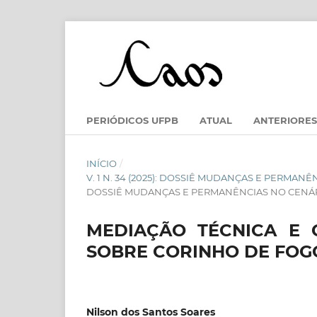
PERIÓDICOS UFPB
ATUAL
ANTERIORES
INÍCIO
/
V. 1 N. 34 (2025): DOSSIÊ MUDANÇAS E PERMA
DOSSIÊ MUDANÇAS E PERMANÊNCIAS NO CENÁRI
MEDIAÇÃO TÉCNICA E 
SOBRE CORINHO DE FOGO:
Nilson dos Santos Soares