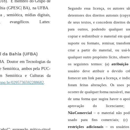
(2018). É membro do Grupo de
 Bahia (GPESC| BA), na UFBA.
Segundo essa licença, os autores s
 , semiótica, mídias digitais,
detentores dos direitos autorais (copyr
mo, evangélicos. Lattes:
de seus textos, e concedem direitos d
para outros, podendo qualquer us
copiar e redistribuir o material em qua
suporte ou formato, remixar, transfor
criar a partir do material, ou usá-
l da Bahia (UFBA)
qualquer outro propósito lícito, obser
BA. Doutor em Tecnologias da
os seguintes termos: (a)
atribuição
 e Semiótica, ambos pela PUC-
usuário deve atribuir o devido cré
m Semiótica e Culturas da
fornecer um link para a licença, e indic
s.cnpq.br/0295736592288682
.
foram feitas alterações. Os usos 
ocorrer de qualquer forma razoável, ma
de uma forma que sugira haver o apo
aprovação do licenciante;
NãoComercial
– o material não pod
usado para fins comerciais; (c
restrições adicionais
– os usuário
!”: expressão mítico-ritual