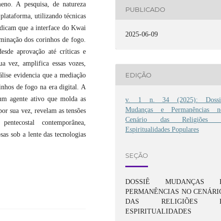
eno. A pesquisa, de natureza
PUBLICADO
plataforma, utilizando técnicas
ndicam que a interface do Kwai
2025-06-09
eminação dos corinhos de fogo.
esde aprovação até críticas e
a vez, amplifica essas vozes,
EDIÇÃO
álise evidencia que a mediação
nhos de fogo na era digital. A
um agente ativo que molda as
v. 1 n. 34 (2025): Dossi
Mudanças e Permanências n
por sua vez, revelam as tensões
Cenário das Religiões 
pentecostal contemporânea,
Espiritualidades Populares
sas sob a lente das tecnologias
SEÇÃO
DOSSIÊ MUDANÇAS 
PERMANÊNCIAS NO CENÁRI
DAS RELIGIÕES 
ESPIRITUALIDADES