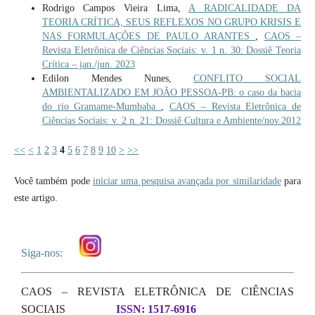
Rodrigo Campos Vieira Lima,
A RADICALIDADE DA
TEORIA CRÍTICA, SEUS REFLEXOS NO GRUPO KRISIS E
NAS FORMULAÇÕES DE PAULO ARANTES
,
CAOS –
Revista Eletrônica de Ciências Sociais: v. 1 n. 30: Dossiê Teoria
Crítica – jan./jun. 2023
Edilon Mendes Nunes,
CONFLITO SOCIAL
AMBIENTALIZADO EM JOÃO PESSOA-PB: o caso da bacia
do rio Gramame-Mumbaba
,
CAOS – Revista Eletrônica de
Ciências Sociais: v. 2 n. 21: Dossiê Cultura e Ambiente/nov.2012
<<
<
1
2
3
4
5
6
7
8
9
10
>
>>
Você também pode
iniciar uma pesquisa avançada por similaridade
para
este artigo.
Siga-nos:
CAOS – REVISTA ELETRÔNICA DE CIÊNCIAS
SOCIAIS
ISSN: 1517-6916