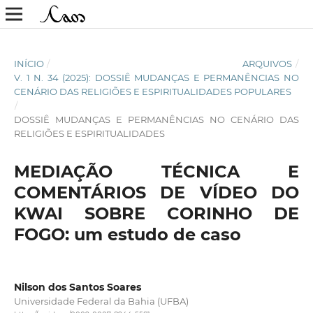
INÍCIO
/
ARQUIVOS
/
V. 1 N. 34 (2025): DOSSIÊ MUDANÇAS E PERMANÊNCIAS NO
CENÁRIO DAS RELIGIÕES E ESPIRITUALIDADES POPULARES
/
DOSSIÊ MUDANÇAS E PERMANÊNCIAS NO CENÁRIO DAS
RELIGIÕES E ESPIRITUALIDADES
MEDIAÇÃO TÉCNICA E
COMENTÁRIOS DE VÍDEO DO
KWAI SOBRE CORINHO DE
FOGO: um estudo de caso
Nilson dos Santos Soares
Universidade Federal da Bahia (UFBA)