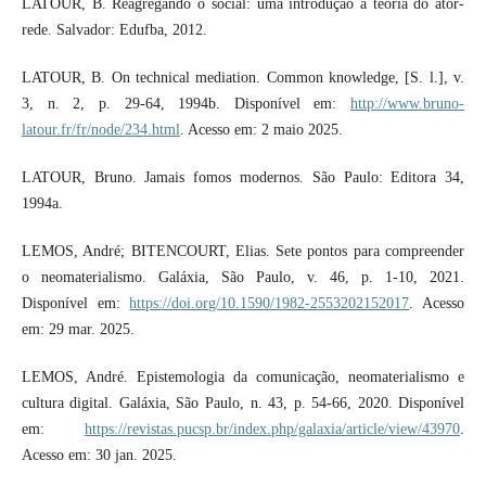
LATOUR, B. Reagregando o social: uma introdução à teoria do ator-
rede. Salvador: Edufba, 2012.
LATOUR, B. On technical mediation. Common knowledge, [S. l.], v.
3, n. 2, p. 29-64, 1994b. Disponível em:
http://www.bruno-
latour.fr/fr/node/234.html
. Acesso em: 2 maio 2025.
LATOUR, Bruno. Jamais fomos modernos. São Paulo: Editora 34,
1994a.
LEMOS, André; BITENCOURT, Elias. Sete pontos para compreender
o neomaterialismo. Galáxia, São Paulo, v. 46, p. 1-10, 2021.
Disponível em:
https://doi.org/10.1590/1982-2553202152017
. Acesso
em: 29 mar. 2025.
LEMOS, André. Epistemologia da comunicação, neomaterialismo e
cultura digital. Galáxia, São Paulo, n. 43, p. 54-66, 2020. Disponível
em:
https://revistas.pucsp.br/index.php/galaxia/article/view/43970
.
Acesso em: 30 jan. 2025.