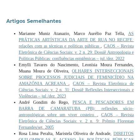
Artigos Semelhantes
Marianne Muniz Atanazio, Marco Aurélio Paz Tella,
AS
PRÁTICAS ARTÍSTICAS DA ARTE DE RUA NO RECIFE:
relações com as técnicas e políticas públicas
,
CAOS – Revista
Eletrônica de Ciências Sociais: v. 2 n. 29: Dossiê Antropologia e
Políticas Públicas: confluências epistêmicas – jul./dez. 2022
Emylli Tavares do Nascimento, Leonísia Moura Fernandes,
Muana Moura de Oliveira,
OLHARES INTERSECCIONAIS
SOBRE PROCESSOS JUDICIAIS DE FEMINICÍDIO NA
AMAZÔNIA ACREANA
,
CAOS – Revista Eletrônica de
Ciências Sociais: v. 2 n. 31: Dossiê Reflexões Interseccionais e
Violências – jul./dez. 2023
André Gondim do Rego,
PESCA E PESCADORES EM
BARRA DE CAMARATUBA (PB): reflexões sócio-
antropológicas sobre um viver costeiro
,
CAOS – Revista
Eletrônica de Ciências Sociais: v. 2 n. 9: Prêmio Florestan
Fernandes/set. 2005
Rosa Lima Peralta, Maristela Oliveira de Andrade,
DIREITOS
QUILOMBOLAS E ACESSO ÀS POLÍTICAS PÚBLICAS