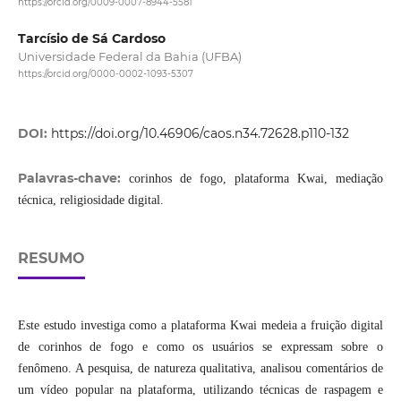
https://orcid.org/0009-0007-8944-5581
Tarcísio de Sá Cardoso
Universidade Federal da Bahia (UFBA)
https://orcid.org/0000-0002-1093-5307
DOI:
https://doi.org/10.46906/caos.n34.72628.p110-132
Palavras-chave:
corinhos de fogo, plataforma Kwai, mediação
técnica, religiosidade digital.
RESUMO
Este estudo investiga como a plataforma Kwai medeia a fruição digital
de corinhos de fogo e como os usuários se expressam sobre o
fenômeno. A pesquisa, de natureza qualitativa, analisou comentários de
um vídeo popular na plataforma, utilizando técnicas de raspagem e