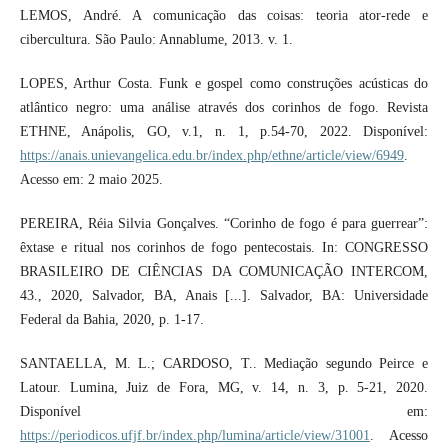
LEMOS, André. A comunicação das coisas: teoria ator-rede e
cibercultura. São Paulo: Annablume, 2013. v. 1.
LOPES, Arthur Costa. Funk e gospel como construções acústicas do
atlântico negro: uma análise através dos corinhos de fogo. Revista
ETHNE, Anápolis, GO, v.1, n. 1, p.54-70, 2022. Disponível:
https://anais.unievangelica.edu.br/index.php/ethne/article/view/6949
.
Acesso em: 2 maio 2025.
PEREIRA, Réia Silvia Gonçalves. “Corinho de fogo é para guerrear”:
êxtase e ritual nos corinhos de fogo pentecostais. In: CONGRESSO
BRASILEIRO DE CIÊNCIAS DA COMUNICAÇÃO INTERCOM,
43., 2020, Salvador, BA, Anais [...]. Salvador, BA: Universidade
Federal da Bahia, 2020, p. 1-17.
SANTAELLA, M. L.; CARDOSO, T.. Mediação segundo Peirce e
Latour. Lumina, Juiz de Fora, MG, v. 14, n. 3, p. 5-21, 2020.
Disponível em:
https://periodicos.ufjf.br/index.php/lumina/article/view/31001
. Acesso