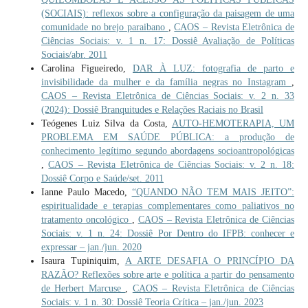
(SOCIAIS): reflexos sobre a configuração da paisagem de uma
comunidade no brejo paraibano
,
CAOS – Revista Eletrônica de
Ciências Sociais: v. 1 n. 17: Dossiê Avaliação de Políticas
Sociais/abr. 2011
Carolina Figueiredo,
DAR À LUZ: fotografia de parto e
invisibilidade da mulher e da família negras no Instagram
,
CAOS – Revista Eletrônica de Ciências Sociais: v. 2 n. 33
(2024): Dossiê Branquitudes e Relações Raciais no Brasil
Teógenes Luiz Silva da Costa,
AUTO-HEMOTERAPIA, UM
PROBLEMA EM SAÚDE PÚBLICA: a produção de
conhecimento legítimo segundo abordagens socioantropológicas
,
CAOS – Revista Eletrônica de Ciências Sociais: v. 2 n. 18:
Dossiê Corpo e Saúde/set. 2011
Ianne Paulo Macedo,
“QUANDO NÃO TEM MAIS JEITO”:
espiritualidade e terapias complementares como paliativos no
tratamento oncológico
,
CAOS – Revista Eletrônica de Ciências
Sociais: v. 1 n. 24: Dossiê Por Dentro do IFPB: conhecer e
expressar – jan./jun. 2020
Isaura Tupiniquim,
A ARTE DESAFIA O PRINCÍPIO DA
RAZÃO? Reflexões sobre arte e política a partir do pensamento
de Herbert Marcuse
,
CAOS – Revista Eletrônica de Ciências
Sociais: v. 1 n. 30: Dossiê Teoria Crítica – jan./jun. 2023