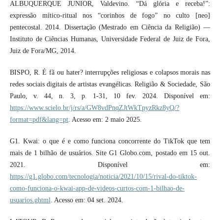
ALBUQUERQUE JUNIOR, Valdevino. “Dá glória e receba!”:
expressão mítico-ritual nos “corinhos de fogo” no culto [neo]
pentecostal. 2014. Dissertação (Mestrado em Ciência da Religião) —
Instituto de Ciências Humanas, Universidade Federal de Juiz de Fora,
Juiz de Fora/MG, 2014.
BISPO, R. É fã ou hater? interrupções religiosas e colapsos morais nas
redes sociais digitais de artistas evangélicas. Religião & Sociedade, São
Paulo, v. 44, n. 3, p. 1-31, 10 fev. 2024. Disponível em:
https://www.scielo.br/j/rs/a/GW8vdPnqZJtWkTpyzRkz8yQ/?
format=pdf&lang=pt
. Acesso em: 2 maio 2025.
G1. Kwai: o que é e como funciona concorrente do TikTok que tem
mais de 1 bilhão de usuários. Site G1 Globo.com, postado em 15 out.
2021. Disponível em:
https://g1.globo.com/tecnologia/noticia/2021/10/15/rival-do-tiktok-
como-funciona-o-kwai-app-de-videos-curtos-com-1-bilhao-de-
usuarios.ghtml
. Acesso em: 04 set. 2024.