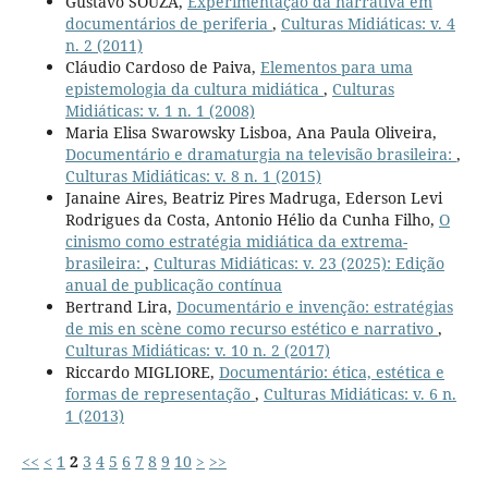
Gustavo SOUZA,
Experimentação da narrativa em
documentários de periferia
,
Culturas Midiáticas: v. 4
n. 2 (2011)
Cláudio Cardoso de Paiva,
Elementos para uma
epistemologia da cultura midiática
,
Culturas
Midiáticas: v. 1 n. 1 (2008)
Maria Elisa Swarowsky Lisboa, Ana Paula Oliveira,
Documentário e dramaturgia na televisão brasileira:
,
Culturas Midiáticas: v. 8 n. 1 (2015)
Janaine Aires, Beatriz Pires Madruga, Ederson Levi
Rodrigues da Costa, Antonio Hélio da Cunha Filho,
O
cinismo como estratégia midiática da extrema-
brasileira:
,
Culturas Midiáticas: v. 23 (2025): Edição
anual de publicação contínua
Bertrand Lira,
Documentário e invenção: estratégias
de mis en scène como recurso estético e narrativo
,
Culturas Midiáticas: v. 10 n. 2 (2017)
Riccardo MIGLIORE,
Documentário: ética, estética e
formas de representação
,
Culturas Midiáticas: v. 6 n.
1 (2013)
<<
<
1
2
3
4
5
6
7
8
9
10
>
>>