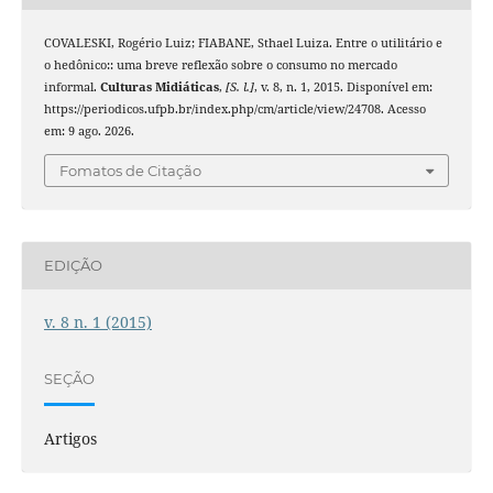
COVALESKI, Rogério Luiz; FIABANE, Sthael Luiza. Entre o utilitário e
o hedônico:: uma breve reflexão sobre o consumo no mercado
informal.
Culturas Midiáticas
,
[S. l.]
, v. 8, n. 1, 2015. Disponível em:
https://periodicos.ufpb.br/index.php/cm/article/view/24708. Acesso
em: 9 ago. 2026.
Fomatos de Citação
EDIÇÃO
v. 8 n. 1 (2015)
SEÇÃO
Artigos