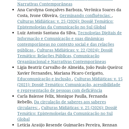
Narrativas Contemporâneas
Ana Carolyna Gonçalves Barboza, Verônica Soares da
Costa, Ivone Oliveira,
Germinando confluências:
,
Culturas Midiáticas: v. 25 (2026): Dossiê Temático:
Epistemologias da Comunicação no Sul Global
Luiz Antonio Santana da Silva,
Tecnologias Digitais de
Informação e Comunicação e suas dinâmicas
contemporâneas no contexto social e das relações
públicas
,
Culturas Midiáticas: v. 22 (2024): Dossiê
Temático: Relações Públicas, Comunicação
Organizacional e Narrativas Contemporâneas
Lígia Beatriz Carvalho de Almeida, João Paulo Queiroz
Xavier Fernandes, Mariana Pícaro Cerigatto,
Educomunicação e inclusão
,
Culturas Midiáticas: v. 15
(2021): Dossiê Temático: Comunicação, acessibilidade
e representação de pessoas com deficiência
Carla Baiense Felix, Monique Paulla, Fernanda
Rebello,
Da circulação de saberes aos saberes
circulares:
,
Culturas Midiáticas: v. 25 (2026): Dossiê
Temático: Epistemologias da Comunicação no Sul
Global
Letícia Araújo Resende Guimarães Pereira, Rennan