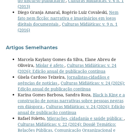
do discurso publicitário
,
Culturas Midiáticas: v. 6 n. 1
(2013)
Diego Granja Amaral, Rogério Luiz Covaleski,
Nem
fato nem ficção: narrativa e imaginários em jogos
digitais documentais
,
Culturas Midiáticas: v. 9 n. 1
(2016)
Artigos Semelhantes
Marcela Kaylany Gomes da Silva, Elane Abreu de
Oliveira,
Miolar é afeto
,
Culturas Midiáticas: v. 24
(2026): Edição anual de publicação contínua
Gisela Cardoso Teixeira,
Jornalistas-cidadãos e
agências de notícias
,
Culturas Midiáticas: v. 24 (2026):
Edição anual de publicação contínua
Karina Gomes Barbosa, Sandra Roza,
Black is King e a
construção de novas narrativas sobre pessoas negras
em diáspora
,
Culturas Midiáticas: v. 24 (2026): Edição
anual de publicação contínua
Rafael Foletto,
Migrações, cidadania e saúde pública:
,
Culturas Midiáticas: v. 22 (2024): Dossiê Temático:
Relações Públicas, Comunicação Organizacional e