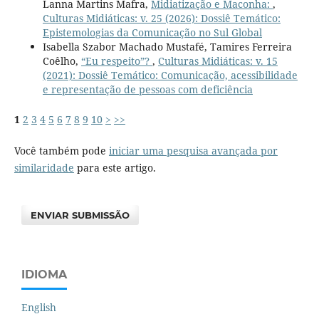
Lanna Martins Mafra,
Midiatização e Maconha:
,
Culturas Midiáticas: v. 25 (2026): Dossiê Temático:
Epistemologias da Comunicação no Sul Global
Isabella Szabor Machado Mustafé, Tamires Ferreira
Coêlho,
“Eu respeito”?
,
Culturas Midiáticas: v. 15
(2021): Dossiê Temático: Comunicação, acessibilidade
e representação de pessoas com deficiência
1
2
3
4
5
6
7
8
9
10
>
>>
Você também pode
iniciar uma pesquisa avançada por
similaridade
para este artigo.
ENVIAR SUBMISSÃO
IDIOMA
English