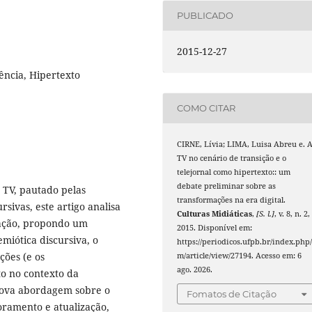
PUBLICADO
2015-12-27
ência, Hipertexto
COMO CITAR
CIRNE, Lívia; LIMA, Luisa Abreu e. 
TV no cenário de transição e o
telejornal como hipertexto:: um
debate preliminar sobre as
a TV, pautado pelas
transformações na era digital.
rsivas, este artigo analisa
Culturas Midiáticas
,
[S. l.]
, v. 8, n. 2,
zação, propondo um
2015. Disponível em:
emiótica discursiva, o
https://periodicos.ufpb.br/index.php/
ções (e os
m/article/view/27194. Acesso em: 6
ago. 2026.
to no contexto da
 nova abordagem sobre o
Fomatos de Citação
oramento e atualização,