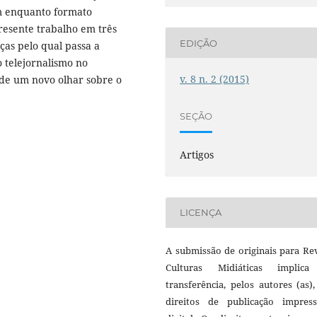
am enquanto formato
 presente trabalho em três
EDIÇÃO
as pelo qual passa a
o telejornalismo no
v. 8 n. 2 (2015)
 de um novo olhar sobre o
SEÇÃO
Artigos
LICENÇA
A submissão de originais para Re
Culturas Midiáticas implic
transferência, pelos autores (as)
direitos de publicação impres