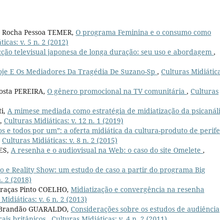
a Rocha Pessoa TEMER,
O programa Feminina e o consumo como
icas: v. 5 n. 2 (2012)
icção televisual japonesa de longa duração: seu uso e abordagem
,
oje E Os Mediadores Da Tragédia De Suzano-Sp
,
Culturas Midiática
Costa PEREIRA,
O gênero promocional na TV comunitária
,
Culturas
ti,
A mimese mediada como estratégia de midiatização da psicanál
,
Culturas Midiáticas: v. 12 n. 1 (2019)
s e todos por um”: a oferta midiática da cultura-produto de perife
,
Culturas Midiáticas: v. 8 n. 2 (2015)
ES,
A resenha e o audiovisual na Web: o caso do site Omelete
,
o e Reality Show: um estudo de caso a partir do programa Big
n. 2 (2018)
Graças Pinto COELHO,
Midiatização e convergência na resenha
Midiáticas: v. 6 n. 2 (2013)
a Brandão GUARALDO,
Considerações sobre os estudos de audiência
rais britânicos
,
Culturas Midiáticas: v. 4 n. 2 (2011)