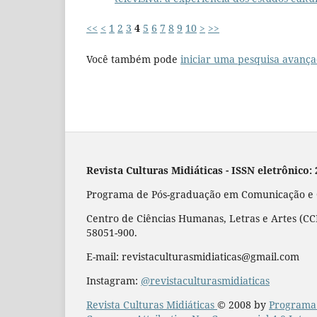
<<
<
1
2
3
4
5
6
7
8
9
10
>
>>
Você também pode
iniciar uma pesquisa avança
Revista Culturas Midiáticas
-
ISSN eletrônico:
Programa de Pós-graduação em Comunicação e Cu
Centro de Ciências Humanas, Letras e Artes (CCH
58051-900.
E-mail: revistaculturasmidiaticas@gmail.com
Instagram:
@revistaculturasmidiaticas
Revista Culturas Midiáticas
© 2008 by
Programa 