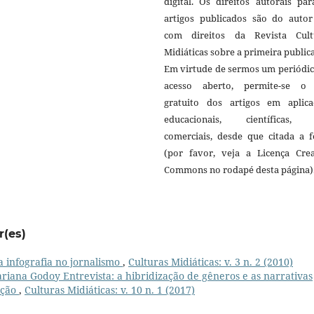
digital. Os direitos autorais pa
artigos publicados são do autor 
com direitos da Revista Cult
Midiáticas sobre a primeira public
Em virtude de sermos um periódic
acesso aberto, permite-se o
gratuito dos artigos em aplica
educacionais, científicas,
comerciais, desde que citada a f
(por favor, veja a Licença Crea
Commons no rodapé desta página)
r(es)
a infografia no jornalismo
,
Culturas Midiáticas: v. 3 n. 2 (2010)
riana Godoy Entrevista: a hibridização de gêneros e as narrativas
ação
,
Culturas Midiáticas: v. 10 n. 1 (2017)