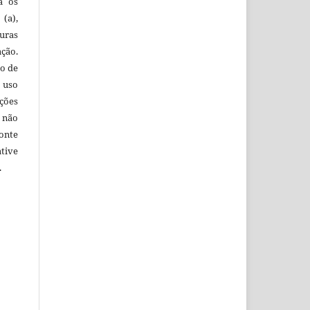
ra os
(a),
uras
ação.
o de
 uso
ções
 não
onte
tive
.