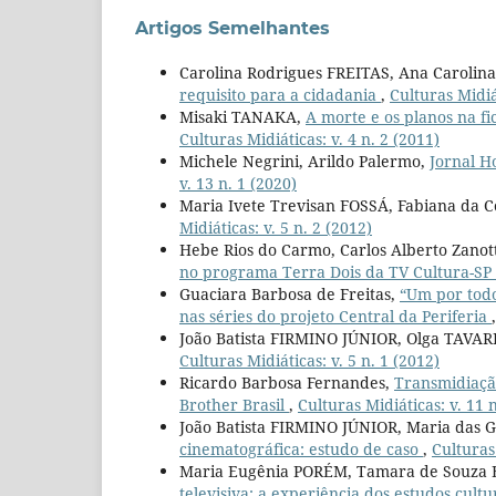
Artigos Semelhantes
Carolina Rodrigues FREITAS, Ana Carolin
requisito para a cidadania
,
Culturas Midiát
Misaki TANAKA,
A morte e os planos na f
Culturas Midiáticas: v. 4 n. 2 (2011)
Michele Negrini, Arildo Palermo,
Jornal H
v. 13 n. 1 (2020)
Maria Ivete Trevisan FOSSÁ, Fabiana da 
Midiáticas: v. 5 n. 2 (2012)
Hebe Rios do Carmo, Carlos Alberto Zanot
no programa Terra Dois da TV Cultura-SP
Guaciara Barbosa de Freitas,
“Um por todo
nas séries do projeto Central da Periferia
João Batista FIRMINO JÚNIOR, Olga TAVAR
Culturas Midiáticas: v. 5 n. 1 (2012)
Ricardo Barbosa Fernandes,
Transmidiaçã
Brother Brasil
,
Culturas Midiáticas: v. 11 
João Batista FIRMINO JÚNIOR, Maria das 
cinematográfica: estudo de caso
,
Culturas 
Maria Eugênia PORÉM, Tamara de Souz
televisiva: a experiência dos estudos cultu