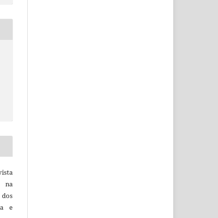
vista
a na
, dos
sa e