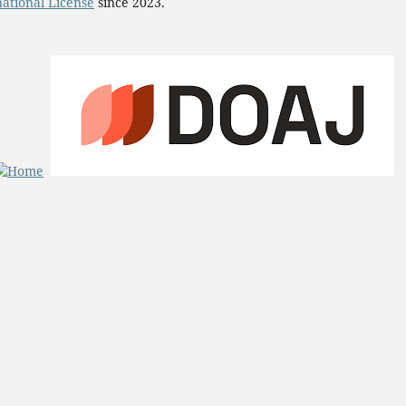
ational License
since 2023.