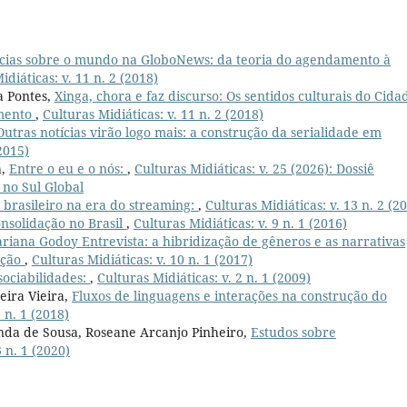
ícias sobre o mundo na GloboNews: da teoria do agendamento à
idiáticas: v. 11 n. 2 (2018)
a Pontes,
Xinga, chora e faz discurso: Os sentidos culturais do Cida
imento
,
Culturas Midiáticas: v. 11 n. 2 (2018)
Outras notícias virão logo mais: a construção da serialidade em
(2015)
a,
Entre o eu e o nós:
,
Culturas Midiáticas: v. 25 (2026): Dossiê
no Sul Global
brasileiro na era do streaming:
,
Culturas Midiáticas: v. 13 n. 2 (2
onsolidação no Brasil
,
Culturas Midiáticas: v. 9 n. 1 (2016)
riana Godoy Entrevista: a hibridização de gêneros e as narrativas
ação
,
Culturas Midiáticas: v. 10 n. 1 (2017)
 sociabilidades:
,
Culturas Midiáticas: v. 2 n. 1 (2009)
eira Vieira,
Fluxos de linguagens e interações na construção do
 n. 1 (2018)
anda de Sousa, Roseane Arcanjo Pinheiro,
Estudos sobre
3 n. 1 (2020)