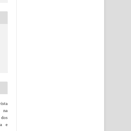
vista
a na
, dos
sa e