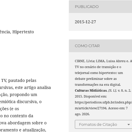
PUBLICADO
2015-12-27
ência, Hipertexto
COMO CITAR
CIRNE, Lívia; LIMA, Luisa Abreu e. 
TV no cenário de transição e o
telejornal como hipertexto:: um
debate preliminar sobre as
a TV, pautado pelas
transformações na era digital.
rsivas, este artigo analisa
Culturas Midiáticas
,
[S. l.]
, v. 8, n. 2,
zação, propondo um
2015. Disponível em:
emiótica discursiva, o
https://periodicos.ufpb.br/index.php/
ções (e os
m/article/view/27194. Acesso em: 7
ago. 2026.
to no contexto da
 nova abordagem sobre o
Fomatos de Citação
oramento e atualização,