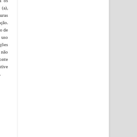
ra os
(a),
uras
ação.
o de
 uso
ções
 não
onte
tive
.