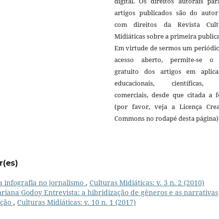
digital. Os direitos autorais pa
artigos publicados são do autor 
com direitos da Revista Cult
Midiáticas sobre a primeira public
Em virtude de sermos um periódic
acesso aberto, permite-se o
gratuito dos artigos em aplica
educacionais, científicas,
comerciais, desde que citada a f
(por favor, veja a Licença Crea
Commons no rodapé desta página)
r(es)
a infografia no jornalismo
,
Culturas Midiáticas: v. 3 n. 2 (2010)
riana Godoy Entrevista: a hibridização de gêneros e as narrativas
ação
,
Culturas Midiáticas: v. 10 n. 1 (2017)