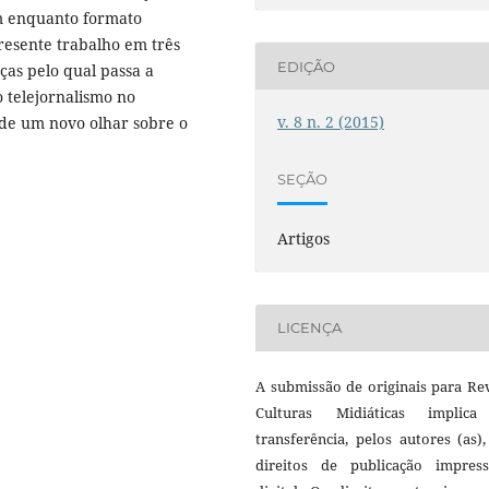
am enquanto formato
 presente trabalho em três
EDIÇÃO
as pelo qual passa a
o telejornalismo no
v. 8 n. 2 (2015)
 de um novo olhar sobre o
SEÇÃO
Artigos
LICENÇA
A submissão de originais para Re
Culturas Midiáticas implic
transferência, pelos autores (as)
direitos de publicação impres