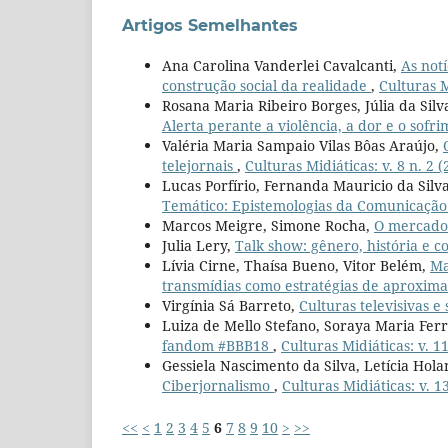
Artigos Semelhantes
Ana Carolina Vanderlei Cavalcanti,
As not
construção social da realidade
,
Culturas M
Rosana Maria Ribeiro Borges, Júlia da Silv
Alerta perante a violência, a dor e o sofr
Valéria Maria Sampaio Vilas Bôas Araújo,
telejornais
,
Culturas Midiáticas: v. 8 n. 2 
Lucas Porfírio, Fernanda Mauricio da Silv
Temático: Epistemologias da Comunicação 
Marcos Meigre, Simone Rocha,
O mercado 
Julia Lery,
Talk show: gênero, história e c
Lívia Cirne, Thaísa Bueno, Vitor Belém,
Ma
transmídias como estratégias de aproxim
Virgínia Sá Barreto,
Culturas televisivas e
Luiza de Mello Stefano, Soraya Maria Ferr
fandom #BBB18
,
Culturas Midiáticas: v. 11
Gessiela Nascimento da Silva, Letícia Hol
Ciberjornalismo
,
Culturas Midiáticas: v. 1
<<
<
1
2
3
4
5
6
7
8
9
10
>
>>