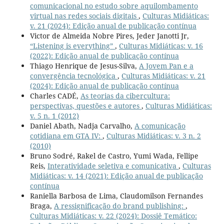
comunicacional no estudo sobre aquilombamento
virtual nas redes sociais digitais
,
Culturas Midiáticas:
v. 21 (2024): Edição anual de publicação contínua
Victor de Almeida Nobre Pires, Jeder Janotti Jr,
“Listening is everything”
,
Culturas Midiáticas: v. 16
(2022): Edição anual de publicação contínua
Thiago Henrique de Jesus-Silva,
A Jovem Pan e a
convergência tecnológica
,
Culturas Midiáticas: v. 21
(2024): Edição anual de publicação contínua
Charles CADÉ,
As teorias da cibercultura:
perspectivas, questões e autores
,
Culturas Midiáticas:
v. 5 n. 1 (2012)
Daniel Abath, Nadja Carvalho,
A comunicação
cotidiana em GTA IV:
,
Culturas Midiáticas: v. 3 n. 2
(2010)
Bruno Sodré, Rakel de Castro, Yumi Wada, Fellipe
Reis,
Interatividade seletiva e comunicativa
,
Culturas
Midiáticas: v. 14 (2021): Edição anual de publicação
contínua
Raniella Barbosa de Lima, Claudomilson Fernandes
Braga,
A ressignificação do brand publishing:
,
Culturas Midiáticas: v. 22 (2024): Dossiê Temático: