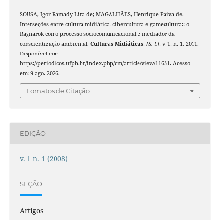
SOUSA, Igor Ramady Lira de; MAGALHÃES, Henrique Paiva de.
Interseções entre cultura midiática, cibercultura e gamecultura:: o
Ragnarök como processo sociocomunicacional e mediador da
conscientização ambiental.
Culturas Midiáticas
,
[S. l.]
, v. 1, n. 1, 2011.
Disponível em:
https://periodicos.ufpb.br/index.php/cm/article/view/11631. Acesso
em: 9 ago. 2026.
Fomatos de Citação
EDIÇÃO
v. 1 n. 1 (2008)
SEÇÃO
Artigos