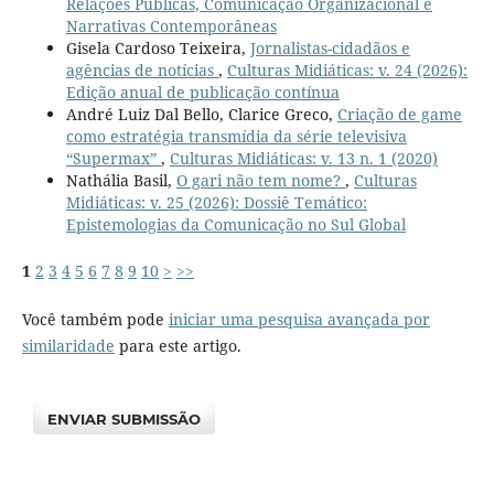
Relações Públicas, Comunicação Organizacional e
Narrativas Contemporâneas
Gisela Cardoso Teixeira,
Jornalistas-cidadãos e
agências de notícias
,
Culturas Midiáticas: v. 24 (2026):
Edição anual de publicação contínua
André Luiz Dal Bello, Clarice Greco,
Criação de game
como estratégia transmídia da série televisiva
“Supermax”
,
Culturas Midiáticas: v. 13 n. 1 (2020)
Nathália Basil,
O gari não tem nome?
,
Culturas
Midiáticas: v. 25 (2026): Dossiê Temático:
Epistemologias da Comunicação no Sul Global
1
2
3
4
5
6
7
8
9
10
>
>>
Você também pode
iniciar uma pesquisa avançada por
similaridade
para este artigo.
ENVIAR SUBMISSÃO