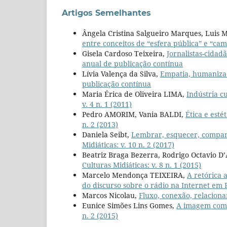
Artigos Semelhantes
Ângela Cristina Salgueiro Marques, Luis 
entre conceitos de “esfera pública” e “c
Gisela Cardoso Teixeira,
Jornalistas-cidad
anual de publicação contínua
Lívia Valença da Silva,
Empatia, humaniza
publicação contínua
Maria Érica de Oliveira LIMA,
Indústria c
v. 4 n. 1 (2011)
Pedro AMORIM, Vania BALDI,
Ética e est
n. 2 (2013)
Daniela Seibt,
Lembrar, esquecer, compar
Midiáticas: v. 10 n. 2 (2017)
Beatriz Braga Bezerra, Rodrigo Octavio D
Culturas Midiáticas: v. 8 n. 1 (2015)
Marcelo Mendonça TEIXEIRA,
A retórica 
do discurso sobre o rádio na Internet em
Marcos Nicolau,
Fluxo, conexão, relacion
Eunice Simões Lins Gomes,
A imagem como
n. 2 (2015)