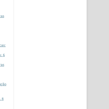
cas
cas:
v. 6
ras
ução
. 8