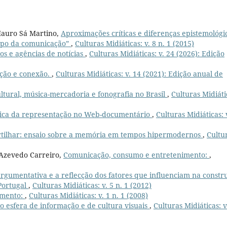
Mauro Sá Martino,
Aproximações críticas e diferenças epistemológi
ampo da comunicação”
,
Culturas Midiáticas: v. 8 n. 1 (2015)
ãos e agências de notícias
,
Culturas Midiáticas: v. 24 (2026): Edição
ção e conexão.
,
Culturas Midiáticas: v. 14 (2021): Edição anual de
ultural, música-mercadoria e fonografia no Brasil
,
Culturas Midiáti
ética da representação no Web-documentário
,
Culturas Midiáticas: 
tilhar: ensaio sobre a memória em tempos hipermodernos
,
Cultu
’Azevedo Carreiro,
Comunicação, consumo e entretenimento:
,
argumentativa e a reflecção dos fatores que influenciam na constr
 Portugal
,
Culturas Midiáticas: v. 5 n. 1 (2012)
amento:
,
Culturas Midiáticas: v. 1 n. 1 (2008)
 esfera de informação e de cultura visuais
,
Culturas Midiáticas: v