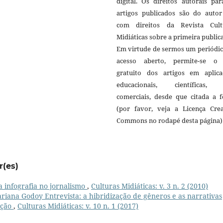
digital. Os direitos autorais pa
artigos publicados são do autor 
com direitos da Revista Cult
Midiáticas sobre a primeira public
Em virtude de sermos um periódic
acesso aberto, permite-se o
gratuito dos artigos em aplica
educacionais, científicas,
comerciais, desde que citada a f
(por favor, veja a Licença Crea
Commons no rodapé desta página)
r(es)
a infografia no jornalismo
,
Culturas Midiáticas: v. 3 n. 2 (2010)
riana Godoy Entrevista: a hibridização de gêneros e as narrativas
ação
,
Culturas Midiáticas: v. 10 n. 1 (2017)