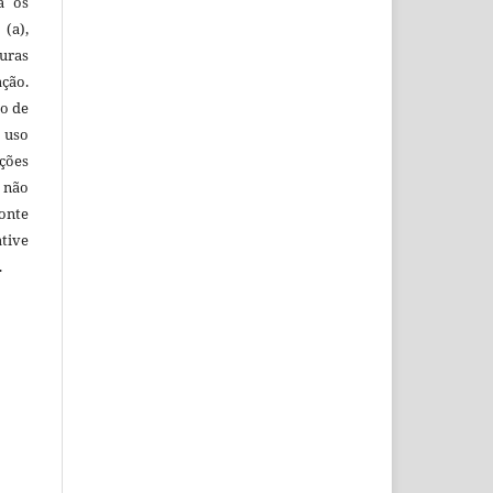
ra os
(a),
uras
ação.
o de
 uso
ções
 não
onte
tive
.