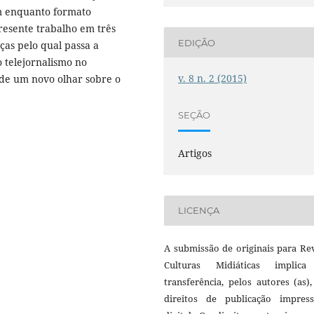
am enquanto formato
 presente trabalho em três
EDIÇÃO
as pelo qual passa a
o telejornalismo no
v. 8 n. 2 (2015)
 de um novo olhar sobre o
SEÇÃO
Artigos
LICENÇA
A submissão de originais para Re
Culturas Midiáticas implic
transferência, pelos autores (as)
direitos de publicação impres