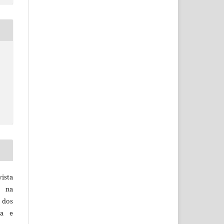
vista
a na
, dos
sa e