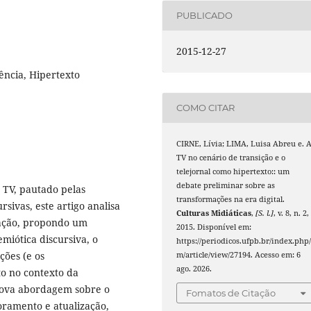
PUBLICADO
2015-12-27
ência, Hipertexto
COMO CITAR
CIRNE, Lívia; LIMA, Luisa Abreu e. 
TV no cenário de transição e o
telejornal como hipertexto:: um
debate preliminar sobre as
a TV, pautado pelas
transformações na era digital.
rsivas, este artigo analisa
Culturas Midiáticas
,
[S. l.]
, v. 8, n. 2,
zação, propondo um
2015. Disponível em:
emiótica discursiva, o
https://periodicos.ufpb.br/index.php/
ções (e os
m/article/view/27194. Acesso em: 6
ago. 2026.
to no contexto da
 nova abordagem sobre o
Fomatos de Citação
oramento e atualização,