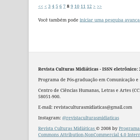
<<
<
3
4
5
6
7
8
9
10
11
12
>
>>
Você também pode
iniciar uma pesquisa avança
Revista Culturas Midiáticas
-
ISSN eletrônico:
Programa de Pós-graduação em Comunicação e Cu
Centro de Ciências Humanas, Letras e Artes (CCH
58051-900.
E-mail: revistaculturasmidiaticas@gmail.com
Instagram:
@revistaculturasmidiaticas
Revista Culturas Midiáticas
© 2008 by
Programa 
Commons Attribution-NonCommercial 4.0 Intern