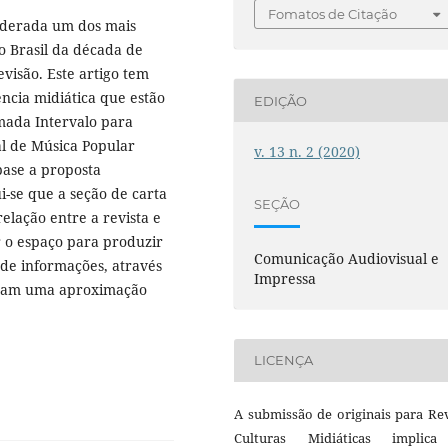
Fomatos de Citação
nsiderada um dos mais
o Brasil da década de
evisão. Este artigo tem
ncia midiática que estão
EDIÇÃO
mada Intervalo para
val de Música Popular
v. 13 n. 2 (2020)
base a proposta
ui-se que a seção de carta
SEÇÃO
relação entre a revista e
ar o espaço para produzir
Comunicação Audiovisual e
de informações, através
Impressa
raram uma aproximação
LICENÇA
A submissão de originais para Re
Culturas Midiáticas implic