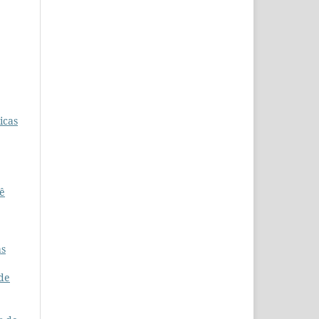
icas
iê
as
 de