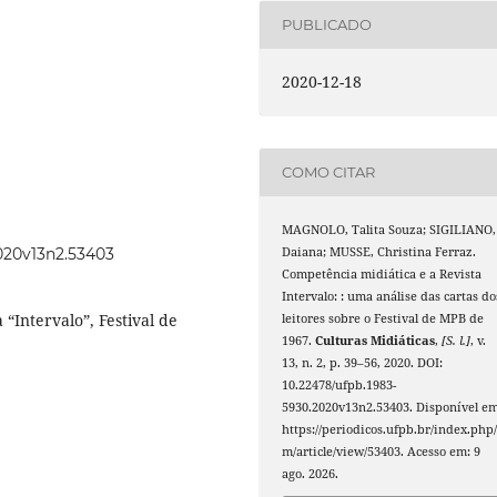
PUBLICADO
2020-12-18
COMO CITAR
MAGNOLO, Talita Souza; SIGILIANO,
2020v13n2.53403
Daiana; MUSSE, Christina Ferraz.
Competência midiática e a Revista
Intervalo: : uma análise das cartas do
“Intervalo”, Festival de
leitores sobre o Festival de MPB de
1967.
Culturas Midiáticas
,
[S. l.]
, v.
13, n. 2, p. 39–56, 2020. DOI:
10.22478/ufpb.1983-
5930.2020v13n2.53403. Disponível em
https://periodicos.ufpb.br/index.php/
m/article/view/53403. Acesso em: 9
ago. 2026.