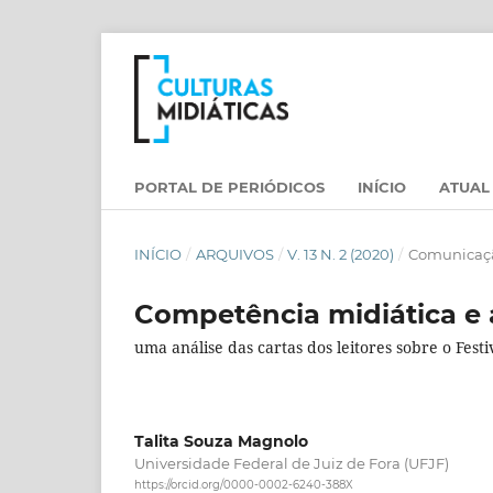
PORTAL DE PERIÓDICOS
INÍCIO
ATUAL
INÍCIO
/
ARQUIVOS
/
V. 13 N. 2 (2020)
/
Comunicaçã
Competência midiática e a
uma análise das cartas dos leitores sobre o Fest
Talita Souza Magnolo
Universidade Federal de Juiz de Fora (UFJF)
https://orcid.org/0000-0002-6240-388X