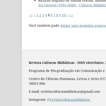
Ricardo Augusto de Sabóia Feitosa, Almu
Sui Generis (1995-2000)
,
Culturas Midiátic
<<
<
1
2
3
4
5
6
7
8
9
10
>
>>
Você também pode
iniciar uma pesquisa avança
Revista Culturas Midiáticas
-
ISSN eletrônico:
Programa de Pós-graduação em Comunicação e Cu
Centro de Ciências Humanas, Letras e Artes (CCH
58051-900.
E-mail: revistaculturasmidiaticas@gmail.com
Instagram:
@revistaculturasmidiaticas