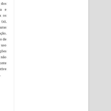
, dos
sa e
ra os
(a),
uras
ação.
o de
 uso
ções
 não
onte
tive
.