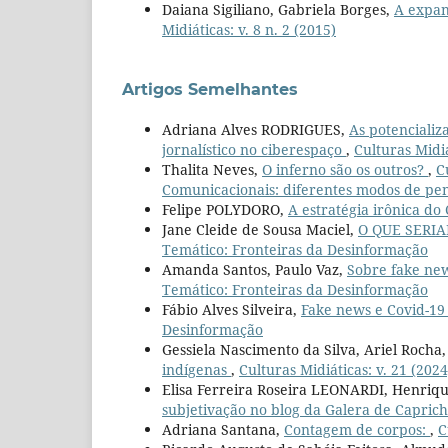
Daiana Sigiliano, Gabriela Borges,
A expan
Midiáticas: v. 8 n. 2 (2015)
Artigos Semelhantes
Adriana Alves RODRIGUES,
As potencializ
jornalístico no ciberespaço
,
Culturas Midiá
Thalita Neves,
O inferno são os outros?
,
C
Comunicacionais: diferentes modos de pens
Felipe POLYDORO,
A estratégia irônica d
Jane Cleide de Sousa Maciel,
O QUE SERI
Temático: Fronteiras da Desinformação
Amanda Santos, Paulo Vaz,
Sobre fake new
Temático: Fronteiras da Desinformação
Fábio Alves Silveira,
Fake news e Covid-1
Desinformação
Gessiela Nascimento da Silva, Ariel Rocha
indígenas
,
Culturas Midiáticas: v. 21 (202
Elisa Ferreira Roseira LEONARDI, Henri
subjetivação no blog da Galera de Capric
Adriana Santana,
Contagem de corpos:
,
C