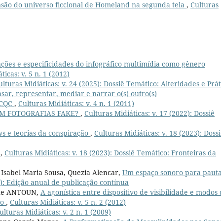
são do universo ficcional de Homeland na segunda tela
,
Culturas
ações e especificidades do infográfico multimídia como gênero
ticas: v. 5 n. 1 (2012)
ulturas Midiáticas: v. 24 (2025): Dossiê Temático: Alteridades e Prát
ar, representar, mediar e narrar o(s) outro(s)
o CQC
,
Culturas Midiáticas: v. 4 n. 1 (2011)
AM FOTOGRAFIAS FAKE?
,
Culturas Midiáticas: v. 17 (2022): Dossiê
s e teorias da conspiração
,
Culturas Midiáticas: v. 18 (2023): Doss
9
,
Culturas Midiáticas: v. 18 (2023): Dossiê Temático: Fronteiras da
, Isabel Maria Sousa, Quezia Alencar,
Um espaço sonoro para paut
4): Edição anual de publicação contínua
que ANTOUN,
A agonística entre dispositivo de visibilidade e modos
ho
,
Culturas Midiáticas: v. 5 n. 2 (2012)
ulturas Midiáticas: v. 2 n. 1 (2009)