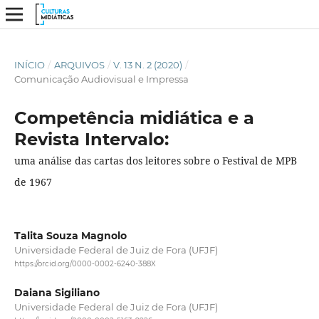
INÍCIO
/
ARQUIVOS
/
V. 13 N. 2 (2020)
/
Comunicação Audiovisual e Impressa
Competência midiática e a
Revista Intervalo:
uma análise das cartas dos leitores sobre o Festival de MPB
de 1967
Talita Souza Magnolo
Universidade Federal de Juiz de Fora (UFJF)
https://orcid.org/0000-0002-6240-388X
Daiana Sigiliano
Universidade Federal de Juiz de Fora (UFJF)