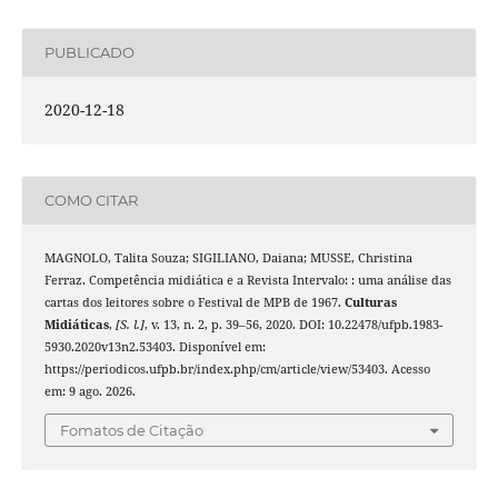
PUBLICADO
2020-12-18
COMO CITAR
MAGNOLO, Talita Souza; SIGILIANO, Daiana; MUSSE, Christina
Ferraz. Competência midiática e a Revista Intervalo: : uma análise das
cartas dos leitores sobre o Festival de MPB de 1967.
Culturas
Midiáticas
,
[S. l.]
, v. 13, n. 2, p. 39–56, 2020. DOI: 10.22478/ufpb.1983-
5930.2020v13n2.53403. Disponível em:
https://periodicos.ufpb.br/index.php/cm/article/view/53403. Acesso
em: 9 ago. 2026.
Fomatos de Citação