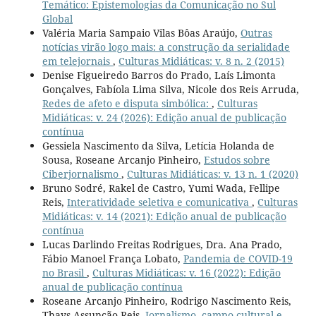
Temático: Epistemologias da Comunicação no Sul
Global
Valéria Maria Sampaio Vilas Bôas Araújo,
Outras
notícias virão logo mais: a construção da serialidade
em telejornais
,
Culturas Midiáticas: v. 8 n. 2 (2015)
Denise Figueiredo Barros do Prado, Laís Limonta
Gonçalves, Fabíola Lima Silva, Nicole dos Reis Arruda,
Redes de afeto e disputa simbólica:
,
Culturas
Midiáticas: v. 24 (2026): Edição anual de publicação
contínua
Gessiela Nascimento da Silva, Letícia Holanda de
Sousa, Roseane Arcanjo Pinheiro,
Estudos sobre
Ciberjornalismo
,
Culturas Midiáticas: v. 13 n. 1 (2020)
Bruno Sodré, Rakel de Castro, Yumi Wada, Fellipe
Reis,
Interatividade seletiva e comunicativa
,
Culturas
Midiáticas: v. 14 (2021): Edição anual de publicação
contínua
Lucas Darlindo Freitas Rodrigues, Dra. Ana Prado,
Fábio Manoel França Lobato,
Pandemia de COVID-19
no Brasil
,
Culturas Midiáticas: v. 16 (2022): Edição
anual de publicação contínua
Roseane Arcanjo Pinheiro, Rodrigo Nascimento Reis,
Thays Assunção Reis,
Jornalismo, campo cultural e