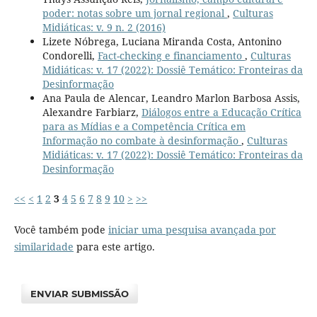
poder: notas sobre um jornal regional
,
Culturas
Midiáticas: v. 9 n. 2 (2016)
Lizete Nóbrega, Luciana Miranda Costa, Antonino
Condorelli,
Fact-checking e financiamento
,
Culturas
Midiáticas: v. 17 (2022): Dossiê Temático: Fronteiras da
Desinformação
Ana Paula de Alencar, Leandro Marlon Barbosa Assis,
Alexandre Farbiarz,
Diálogos entre a Educação Crítica
para as Mídias e a Competência Crítica em
Informação no combate à desinformação
,
Culturas
Midiáticas: v. 17 (2022): Dossiê Temático: Fronteiras da
Desinformação
<<
<
1
2
3
4
5
6
7
8
9
10
>
>>
Você também pode
iniciar uma pesquisa avançada por
similaridade
para este artigo.
ENVIAR SUBMISSÃO