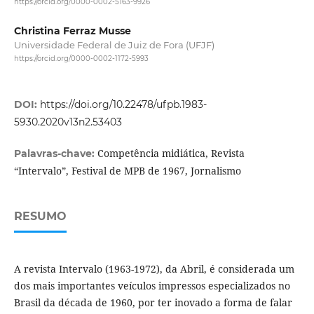
https://orcid.org/0000-0002-5163-9926
Christina Ferraz Musse
Universidade Federal de Juiz de Fora (UFJF)
https://orcid.org/0000-0002-1172-5993
DOI:
https://doi.org/10.22478/ufpb.1983-
5930.2020v13n2.53403
Competência midiática, Revista
Palavras-chave:
“Intervalo”, Festival de MPB de 1967, Jornalismo
RESUMO
A revista Intervalo (1963-1972), da Abril, é considerada um
dos mais importantes veículos impressos especializados no
Brasil da década de 1960, por ter inovado a forma de falar