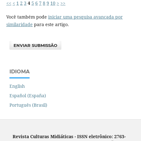
<<
<
1
2
3
4
5
6
7
8
9
10
>
>>
Você também pode
iniciar uma pesquisa avançada por
similaridade
para este artigo.
ENVIAR SUBMISSÃO
IDIOMA
English
Español (España)
Português (Brasil)
Revista Culturas Midiáticas
-
ISSN eletrônico: 2763-