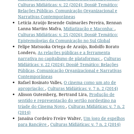
Culturas Midiáticas: v. 22 (2024): Dossiê Temático:
Relações Públicas, Comunicação Organizacional e
Narrativas Contemporâneas
Letícia Araújo Resende Guimarães Pereira, Rennan
Lanna Martins Mafra,
Midiatização e Maconha:
,
Culturas Midiáticas: v. 25 (2026): Dossiê Temático:
Epistemologias da Comunicação no Sul Global
Felipe Matsuoka Ortega de Araújo, Rodolfo Rorato
Londero,
As relações públicas e a ferramenta
narrativa no capitalismo de plataformas:
,
Culturas
Midiáticas: v. 22 (2024): Dossiê Temático: Relações
Públicas, Comunicação Organizacional e Narrativas
Contemporâneas
Rafael Rosinato Valles,
O cinema como um ato de
apropriação:
,
Culturas Midiáticas: v. 7 n. 2 (2014)
Alisson Gutemberg, Bertrand Lira,
Produção de
sentido e representação do sertão nordestino na
tríade do Cinema Novo
,
Culturas Midiáticas: v. 7 n. 2
(2014)
Janaína Cordeiro Freire Walter,
Um jogo de espelhos
para Rancière
,
Culturas Midiáticas: v. 7 n. 2 (2014)