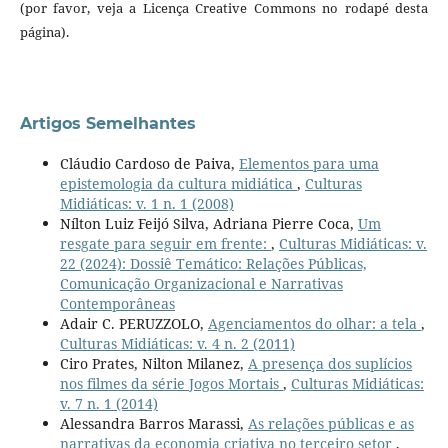
(por favor, veja a Licença Creative Commons no rodapé desta
página).
Artigos Semelhantes
Cláudio Cardoso de Paiva,
Elementos para uma
epistemologia da cultura midiática
,
Culturas
Midiáticas: v. 1 n. 1 (2008)
Nílton Luiz Feijó Silva, Adriana Pierre Coca,
Um
resgate para seguir em frente:
,
Culturas Midiáticas: v.
22 (2024): Dossiê Temático: Relações Públicas,
Comunicação Organizacional e Narrativas
Contemporâneas
Adair C. PERUZZOLO,
Agenciamentos do olhar: a tela
,
Culturas Midiáticas: v. 4 n. 2 (2011)
Ciro Prates, Nilton Milanez,
A presença dos suplícios
nos filmes da série Jogos Mortais
,
Culturas Midiáticas:
v. 7 n. 1 (2014)
Alessandra Barros Marassi,
As relações públicas e as
narrativas da economia criativa no terceiro setor
,