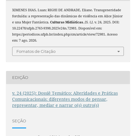
XIMENES DIAS, Luan; RIGHI DE ANDRADE, Eliane. Transgeneridade
forcluída: a representação das dinâmicas de violência em Alice Júnior
e una Mujer Fantástica.
Culturas Midiáticas
,
[S. l.]
, v. 24, 2025. DOI:
10.22478/ufpb.2763-9398.2025v24n.72981. Disponível em:
https://periodicos.ufpb.br/index.php/cm/article/view/72981. Acesso
em: 7 ago. 2026.
Fomatos de Citação
EDIÇÃO
v. 24 (2025): Dossiê Temático: Alteridades e Práticas
Comunicacionais: diferentes modos de pensar,
representar, mediar e narrar o(s) outro(s)
SEÇÃO