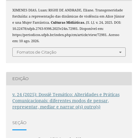
XIMENES DIAS, Luan; RIGHI DE ANDRADE, Eliane. Transgeneridade
forcluída: a representação das dinâmicas de violência em Alice Júnior
e una Mujer Fantástica.
Culturas Midiáticas
,
[S. l.]
, v. 24, 2025. DOI:
10.22478/ufpb.2763-9398.2025v24n.72981. Disponível em:
https://periodicos.ufpb.br/index.php/cm/article/view/72981. Acesso
em: 10 ago. 2026.
Fomatos de Citação
EDIÇÃO
v. 24 (2025): Dossiê Temático: Alteridades e Práticas
Comunicacionais: diferentes modos de pensar,
representar, mediar e narrar o(s) outro(s)
SEÇÃO