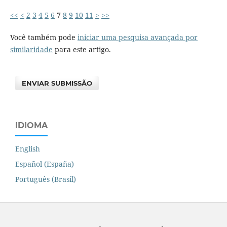
<<
<
2
3
4
5
6
7
8
9
10
11
>
>>
Você também pode
iniciar uma pesquisa avançada por
similaridade
para este artigo.
ENVIAR SUBMISSÃO
IDIOMA
English
Español (España)
Português (Brasil)