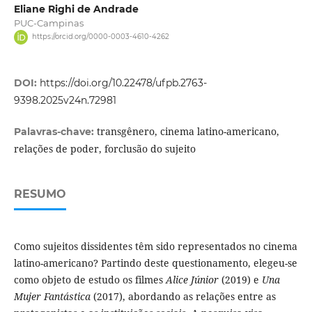
Eliane Righi de Andrade
PUC-Campinas
https://orcid.org/0000-0003-4610-4262
DOI:
https://doi.org/10.22478/ufpb.2763-
9398.2025v24n.72981
transgênero, cinema latino-americano,
Palavras-chave:
relações de poder, forclusão do sujeito
RESUMO
Como sujeitos dissidentes têm sido representados no cinema
latino-americano? Partindo deste questionamento, elegeu-se
como objeto de estudo os filmes
Alice Júnior
(2019) e
Una
Mujer Fantástica
(2017), abordando as relações entre as