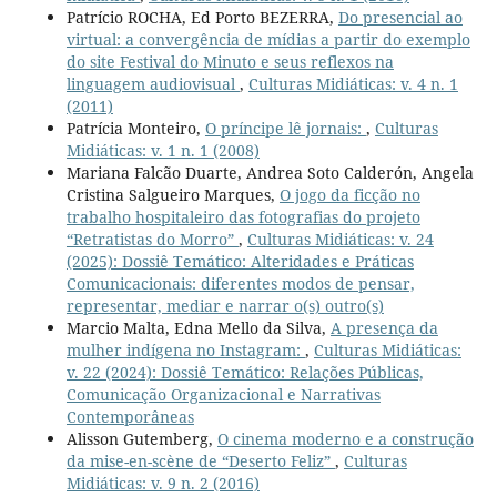
Patrício ROCHA, Ed Porto BEZERRA,
Do presencial ao
virtual: a convergência de mídias a partir do exemplo
do site Festival do Minuto e seus reflexos na
linguagem audiovisual
,
Culturas Midiáticas: v. 4 n. 1
(2011)
Patrícia Monteiro,
O príncipe lê jornais:
,
Culturas
Midiáticas: v. 1 n. 1 (2008)
Mariana Falcão Duarte, Andrea Soto Calderón, Angela
Cristina Salgueiro Marques,
O jogo da ficção no
trabalho hospitaleiro das fotografias do projeto
“Retratistas do Morro”
,
Culturas Midiáticas: v. 24
(2025): Dossiê Temático: Alteridades e Práticas
Comunicacionais: diferentes modos de pensar,
representar, mediar e narrar o(s) outro(s)
Marcio Malta, Edna Mello da Silva,
A presença da
mulher indígena no Instagram:
,
Culturas Midiáticas:
v. 22 (2024): Dossiê Temático: Relações Públicas,
Comunicação Organizacional e Narrativas
Contemporâneas
Alisson Gutemberg,
O cinema moderno e a construção
da mise-en-scène de “Deserto Feliz”
,
Culturas
Midiáticas: v. 9 n. 2 (2016)