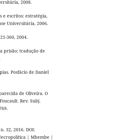
ersitária, 2008.
e escritos: estratégia,
nse Universitária, 2006.
321-360, 2004.
a prisão; tradução de
.
ias. Posfácio de Daniel
arecida de Oliveira. O
oucault. Rev. Subj.
769.
n. 32, 2016. DOI:
 Necropolítica | Mbembe |