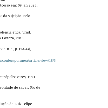
 Acesso em: 09 jan 2025..
s da sujeição. Belo
olência ética. Trad.
a Editora, 2015.
 1 n. 1, p. (13-33),
/contemporanea/article/view/18/3
trópolis: Vozes, 1994.
 vontade de saber. Rio de
ução de Luiz Felipe