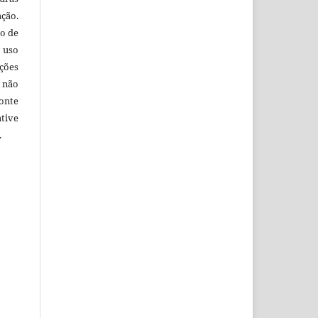
ação.
o de
 uso
ções
 não
onte
tive
.