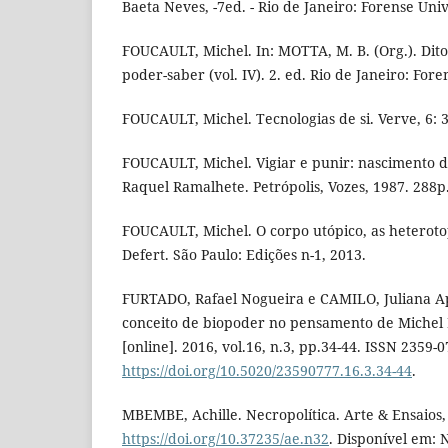
Baeta Neves, -7ed. - Rio de Janeiro: Forense Univ
FOUCAULT, Michel. In: MOTTA, M. B. (Org.). Ditos 
poder-saber (vol. IV). 2. ed. Rio de Janeiro: Fore
FOUCAULT, Michel. Tecnologias de si. Verve, 6: 
FOUCAULT, Michel. Vigiar e punir: nascimento d
Raquel Ramalhete. Petrópolis, Vozes, 1987. 288p
FOUCAULT, Michel. O corpo utópico, as heterotop
Defert. São Paulo: Edições n-1, 2013.
FURTADO, Rafael Nogueira e CAMILO, Juliana Ap
conceito de biopoder no pensamento de Michel F
[online]. 2016, vol.16, n.3, pp.34-44. ISSN 2359-0
https://doi.org/10.5020/23590777.16.3.34-44
.
MBEMBE, Achille. Necropolítica. Arte & Ensaios, 
https://doi.org/10.37235/ae.n32
. Disponível em: