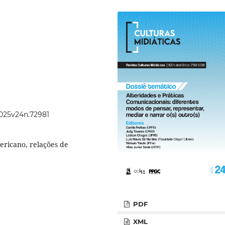
2025v24n.72981
ericano, relações de
PDF
XML