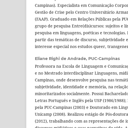
Campinas). Especialista em Comunicação Corpora
Gestão de Crise pelo Centro Universitário Arm
(FAAP). Graduado em Relações Públicas pela P
grupo de pesquisa Entre(dis)cursos: sujeitos e l
pesquisa em linguagens, poéticas e tecnologias.
partir das temáticas de discurso, subjetividade 
interesse especial nos estudos queer, transgener
Eliane Righi de Andrade,
PUC-Campinas
Professora na Escola de Linguagem e Comunicaç
e no Mestrado interdisciplinar Linguagens, mídi
Campinas, onde desenvolve pesquisa nas temátic
subjetividade, identidade e memória, na relaçã
minoritarizados socialmente. Possui Bacharelad
Letras Português e Inglês pela USP (1986/1988
pela PUC-Campinas (2003) e Doutorado em Lingu
Unicamp (2008). Realizou estágio de Pós-douto
(2012), trabalhando com as representações de i
discursos midiáticos e suas narrativas de vida.