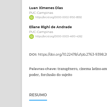
Luan Ximenes Dias
PUC-Campinas
https://orcid.org/0000-0002-9150-8592
Eliane Righi de Andrade
PUC-Campinas
https://orcid.org/0000-0003-4610-4262
DOI:
https://doi.org/10.22478/ufpb.2763-9398.
transgênero, cinema latino-am
Palavras-chave:
poder, forclusão do sujeito
RESUMO