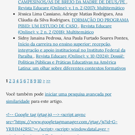
CAMPESINOS/AS DE BREJO DA MADRE DE DEUS/PE
,
Revista Educare (Online): v. 1 n. 2 (2017): Multitemático
Jéssica Lima Cassiano, Adriege Matias Rodrigues, Ana
Cláudia da Silva Rodrigues,
FORMAÇÃO DO PROGRAMA
PIBID: UM ESTUDO DE CASO
,
Revista Educare
(Online): v. 2 n. 2 (2018): Multitemático
Sidny Janaina Pedrosa, Ana Paula Furtado Soares Pontes,
Início da carreira no ensino superior: recepção,
integração e apoio institucional no Instituto Federal da
Paraíba
,
Revista Educare (Online): v. 10 (2024): Dossiê:
Políticas Públicas e Práticas Educativas na América
Latina: um olhar sobre diferentes contextos formativos
1
2
3
4
5
6
7
8
9
10
>
>>
Você também pode
iniciar uma pesquisa avançada por
similaridade
para este artigo.
<!-- Google tag (gtag.js) --> <script async
src="https://www.googletagmanager.com/gtag/js?id=G-
YRJHM42RSL"></script> <script> window.dataLayer =