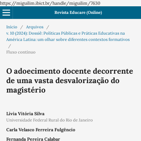
https://miguilim.ibict.br/handle/miguilim/7630
Revista Educare (Online)
Início
/
Arquivos
/
v. 10 (2024): Dossiê: Políticas Públicas e Práticas Educativas na
América Latina: um olhar sobre diferentes contextos formativos
/
Fluxo contínuo
O adoecimento docente decorrente
de uma vasta desvalorização do
magistério
Lívia Vitória Silva
Universidade Federal Rural do Rio de Janeiro
Carla Velasco Ferreira Fulgêncio
Fernanda Pereira Calabar