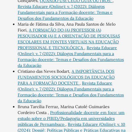
Gonçalves,
QUANDO UM CEGO GUIA OUTROS:
,
Revista Educare (Online): v. 7 (2022): Diálogos
Fundamentais para a Formação docente: Temas e
Desafios dos Fundamentos da Educação
Maria de Fátima da Silva, Ana Paula Santos de Melo
Fiori,
A FORMAÇÃO DO (A) PROFESSOR (A)
PESQUISADOR (A) E A ORIENTAÇÃO DE PESQUISAS
ESCOLARES EM FONTES VIRTUAIS NA EDUCAÇÃO
PROFISSIONAL E TECNOLÓGICA
,
Revista Educare
(Online): v. 7 (2022): Diálogos Fundamentais para a
Formação docente: Temas e Desafios dos Fundamentos
da Educação
Cristiano das Neves Bodart,
A IMPORTÂNCIA DOS
FUNDAMENTOS SOCIOLÓGICOS DA EDUCAÇÃO
PARA A FORMAÇÃO DOCENTE
,
Revista Educare
(Online): v. 7 (2022): Diálogos Fundamentais para a
Formação docente: Temas e Desafios dos Fundamentos
da Educação
Bruna Tarcília Ferraz, Marina Catolé Guimarães
Cordeiro Costa ,
Profissionalidade docente em foco: um
estudo sobre o PIBID/Pedagogia em universidades
públicas de Pernambuco
,
Revista Educare (Online): v. 10
(2024): Dossiê: Políticas Públicas e Práticas Educativas na