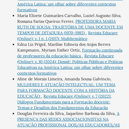
América Latina: um olhar sobre diferentes contextos
formativos
Maria Elizete Guimarães Carvalho, Luziel Augusto Silva,
Rossana Farias Queiroz Ferrer,
PROFESSORA MARIA
RUTH DE SOUSA: TRAJETÓRIA DE UMA DOCENTE EM
TEMPOS DE DITADURA (1970-1985)
,
Revista Educare
(Online): v. 1 n. 1 (2017): Multitemático
Edna Liz Prigol, Marilise Edineia dos Anjos Berres
Kampmann, Myriam Esther Ortiz,
Formação continuada
de professores da educação básica
,
Revista Educare
(Online): v. 10 (2024): Dossiê: Políticas Públicas e Práticas
Educativas na América Latina: um olhar sobre diferentes
contextos formativos
Aline de Morais Limeira, Amanda Sousa Galvíncio,
MULHERES E ATUAÇÃO INTELECTUAL: UM TEMA
PARA FORMAÇÃO DOCENTE COM A HISTÓRIA DA
EDUCAÇÃO
,
Revista Educare (Online): v. 7 (2022):
Diálogos Fundamentais para a Formação docente:
Temas e Desafios dos Fundamentos da Educação
Douglas Ferreira da Silva, Jaqueline Barbosa da Silva,
A
PRESENÇA DAS REDES ASSOCIACIONISTAS NA
ATUAÇÃO PROFISSIONAL DOS/AS EDUCADORES/AS