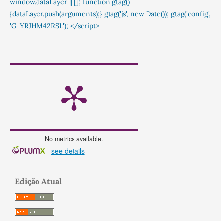
window.dataLayer || []; function gtag()
{dataLayer.push(arguments);} gtag('js', new Date()); gtag('config',
'G-YRJHM42RSL'); </script>
No metrics available.
-
see details
Edição Atual