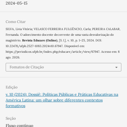
2024-05-15
Como Citar
SILVA, Lívia Vitória; VELASCO FERREIRA FULGÊNCIO, Carla; PEREIRA CALABAR,
Fernanda. O adoecimento docente decorrente de uma vasta desvalorização do
magistério.
Revista Educare (Online)
,
[S. l.]
, v. 10, p. 1–25, 2024. DOI:
10.22478/ufpb.2527-1083.2024v10.67947. Disponível em:
https://periodicos.ufpb.br/index.php/educare/article/view/67947. Acesso em: 8
ago. 2026.
Fomatos de Citação
Edição
v. 10 (2024): Dossiê: Políticas Públicas e Práticas Educativas na
América Latina: um olhar sobre diferentes contextos
formativos
Seção
Fluxo contínuo