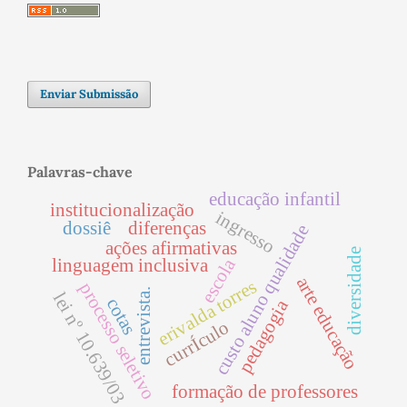
Enviar Submissão
Palavras-chave
educação infantil
institucionalização
ingresso
dossiê
diferenças
custo aluno qualidade
ações afirmativas
diversidade
escola
linguagem inclusiva
arte educação
erivalda torres
processo seletivo
entrevista.
lei nº 10.639/03
cotas
pedagogia
currÍculo
formação de professores