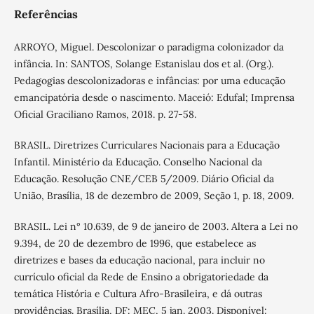
Referências
ARROYO, Miguel. Descolonizar o paradigma colonizador da
infância. In: SANTOS, Solange Estanislau dos et al. (Org.).
Pedagogias descolonizadoras e infâncias: por uma educação
emancipatória desde o nascimento. Maceió: Edufal; Imprensa
Oficial Graciliano Ramos, 2018. p. 27-58.
BRASIL. Diretrizes Curriculares Nacionais para a Educação
Infantil. Ministério da Educação. Conselho Nacional da
Educação. Resolução CNE/CEB 5/2009. Diário Oficial da
União, Brasília, 18 de dezembro de 2009, Seção 1, p. 18, 2009.
BRASIL. Lei n° 10.639, de 9 de janeiro de 2003. Altera a Lei no
9.394, de 20 de dezembro de 1996, que estabelece as
diretrizes e bases da educação nacional, para incluir no
currículo oficial da Rede de Ensino a obrigatoriedade da
temática História e Cultura Afro-Brasileira, e dá outras
providências. Brasília, DF: MEC, 5 jan. 2003. Disponível: