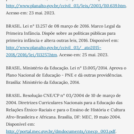
http://www.planalto.gov.br/ccivil_03/leis/2003/l10.639.htm
.
Acesso em: 23 mai. 2023.
BRASIL. Lei n° 13.257 de 08 março de 2016. Marco Legal da
Primeira Infância. Dispõe sobre as políticas públicas para
primeira infância e altera outras leis, 2016. Disponível em:
http://www.planalto.gov.br/ccivil_03/_ato2015-
2018/2016/lei/l13257.htm
. Acesso em: 25 mai. 2023.
BRASIL. Ministério da Educação. Lei n° 13.005/2014. Aprova o
Plano Nacional de Educação - PNE e dá outras providências.
Brasília: Ministério da Educação, 2014.
BRASIL. Resolução CNE∕CP n° 03/2004 de 10 de março de
2004. Diretrizes Curriculares Nacionais para a Educação das
Relações Étnico-Raciais e para o Ensino de História e Cultura
Afro-Brasileira e Africana. Brasília, DF: MEC, 19 maio 2004.
Disponível em:
http://portal.mec.gov.br/dmdocuments/cnecp_003.pdf
.