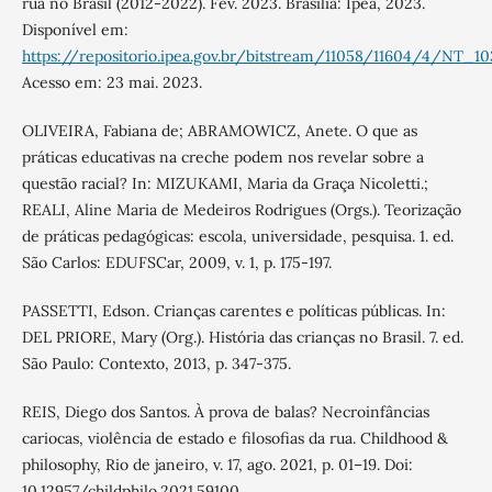
rua no Brasil (2012-2022). Fev. 2023. Brasília: Ipea, 2023.
Disponível em:
https://repositorio.ipea.gov.br/bitstream/11058/11604/4/NT_1
Acesso em: 23 mai. 2023.
OLIVEIRA, Fabiana de; ABRAMOWICZ, Anete. O que as
práticas educativas na creche podem nos revelar sobre a
questão racial? In: MIZUKAMI, Maria da Graça Nicoletti.;
REALI, Aline Maria de Medeiros Rodrigues (Orgs.). Teorização
de práticas pedagógicas: escola, universidade, pesquisa. 1. ed.
São Carlos: EDUFSCar, 2009, v. 1, p. 175-197.
PASSETTI, Edson. Crianças carentes e políticas públicas. In:
DEL PRIORE, Mary (Org.). História das crianças no Brasil. 7. ed.
São Paulo: Contexto, 2013, p. 347-375.
REIS, Diego dos Santos. À prova de balas? Necroinfâncias
cariocas, violência de estado e filosofias da rua. Childhood &
philosophy, Rio de janeiro, v. 17, ago. 2021, p. 01–19. Doi:
10.12957/childphilo.2021.59100.