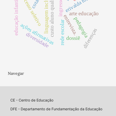
linguagem inclusiva
custo aluno qualidade
processo seletivo
erivalda torres
cotas
educação infantil
ingresso
arte educação
entrevista.
pedagogia
rede escolar
ações afirmativas
diferenças
diversidade
dossiê
Navegar
CE - Centro de Educação
DFE - Departamento de Fundamentação da Educação