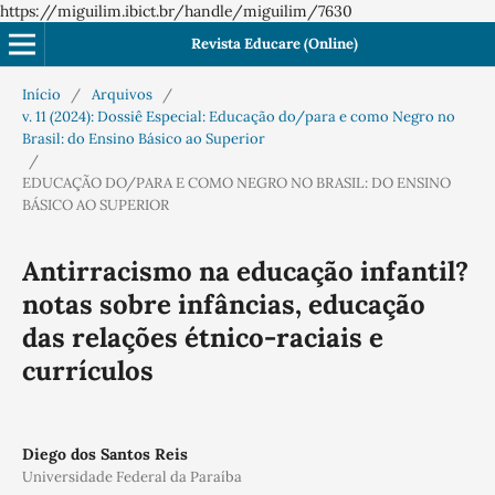
https://miguilim.ibict.br/handle/miguilim/7630
Revista Educare (Online)
Início
/
Arquivos
/
v. 11 (2024): Dossiê Especial: Educação do/para e como Negro no
Brasil: do Ensino Básico ao Superior
/
EDUCAÇÃO DO/PARA E COMO NEGRO NO BRASIL: DO ENSINO
BÁSICO AO SUPERIOR
Antirracismo na educação infantil?
notas sobre infâncias, educação
das relações étnico-raciais e
currículos
Diego dos Santos Reis
Universidade Federal da Paraíba