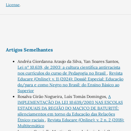
License
.
Artigos Semelhantes
Andréa Giordanna Araujo da Silva, Yan Soares Santos,
Lei nº 10.639, de 2003: a cultura científica antirracista
nos currículos do curso de Pedagogia no Brasil
,
Revista
Educare (Online): v. 11 (2024): Dossiê Especial: Educação
do/para e como Negro no Brasil: do Ensino Básico ao
Superior
Rosalva Girão Nogueira, Luís Tomás Domingos,
A
IMPLEMENTAÇÃO DA LEI 10.639/2003 NAS ESCOLAS
ESTADUAIS DA REGIÃO DO MACIÇO DE BATURITÉ:
silenciamentos em torno da Educação das Relações
Étnico-raciais
,
Revista Educare (Online): v. 2 n. 2 (2018):
Multitemático