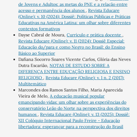
de Jovens e Adultos: as metas do PNE e a relação entre
acesso e permanência dos alunos
,
Revista Educare
(Online): v. 10 (2024): Dossiê: Políticas Públicas e Práticas
Educativas na América Latina: um olhar sobre diferentes
contextos formativos
Dayse Cabral de Moura,
Currículo e prática docente
,
Revista Educare (Online): v. 11 (2024): Dossiê Especial:
Educação do/para e como Negro no Brasil: do Ensino
Básico ao Superior
Dafiana Socorro Soares Vicente Carlos, Glória das Neves
Dutra Escarião,
NOTAS DE ESTUDO SOBRE A
DIFERENÇA ENTRE EDUCAÇÃO RELIGIOSA E ENSINO
RELIGIOSO
,
Revista Educare (Online): v. 1 n. 2 (2017):
Multitemático
Marcondes dos Ramos Santos Filho, Maria Aparecida
Vieira de Melo,
A educação musical popular
emancipando vidas: um olhar sobre as experiências do
conservatório Leão do Norte na perspectiva dos direitos
humanos
,
Revista Educare (Online): v. 13 (2025): Dossiê:
XII Colóquio Internacional Paulo Freire - Educação
libertadora: esperançar para a reconstrução do Brasil