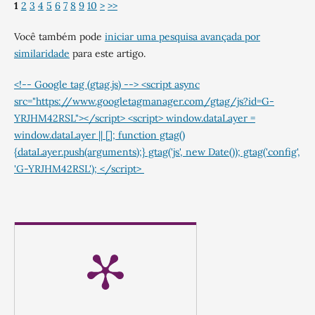
1
2
3
4
5
6
7
8
9
10
>
>>
Você também pode
iniciar uma pesquisa avançada por
similaridade
para este artigo.
<!-- Google tag (gtag.js) --> <script async
src="https://www.googletagmanager.com/gtag/js?id=G-
YRJHM42RSL"></script> <script> window.dataLayer =
window.dataLayer || []; function gtag()
{dataLayer.push(arguments);} gtag('js', new Date()); gtag('config',
'G-YRJHM42RSL'); </script>