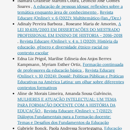
Isamara Grazielle Martins Coura, Leôncio José Gomes
Soares ,
A educação de pessoas idosas: reflexões sobre a
temática enquanto área de conhecimento
,
Revista
Educare (Online): v. 6 (2022): Multitemático (Jan./Dez.)
Adinaly Pereira Barboza , Roseane Maria de Amorim,
A
LEI 10.639/2003 EM DISSERTAÇÕES DO MESTRADO
PROFISSIONAL EM ENSINO DE HISTORIA - 2016-2018
,
Revista Educare (Online): v. 4 n. 1 (2020): História da
educação, gênero e diversidade étnico-racial no
contexto escolar
Edna Liz Prigol, Marilise Edineia dos Anjos Berres
Kampmann, Myriam Esther Ortiz,
Formação continuada
de professores da educação básica
,
Revista Educare
(Online): v. 10 (2024): Dossiê: Políticas Públicas e Práticas
Educativas na América Latina: um olhar sobre diferentes
contextos formativos
Aline de Morais Limeira, Amanda Sousa Galvíncio,
MULHERES E ATUAÇÃO INTELECTUAL: UM TEMA
PARA FORMAÇÃO DOCENTE COM A HISTÓRIA DA
EDUCAÇÃO
,
Revista Educare (Online): v. 7 (2022):
Diálogos Fundamentais para a Formação docente:
Temas e Desafios dos Fundamentos da Educação
Gabriele Bonck, Paola Andressa Scortegagna,
Educação