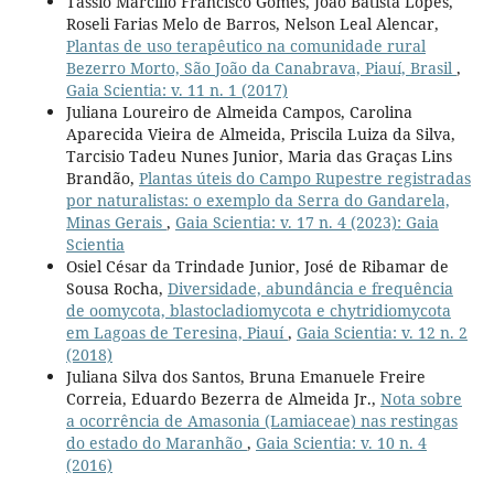
Tássio Marcílio Francisco Gomes, João Batista Lopes,
Roseli Farias Melo de Barros, Nelson Leal Alencar,
Plantas de uso terapêutico na comunidade rural
Bezerro Morto, São João da Canabrava, Piauí, Brasil
,
Gaia Scientia: v. 11 n. 1 (2017)
Juliana Loureiro de Almeida Campos, Carolina
Aparecida Vieira de Almeida, Priscila Luiza da Silva,
Tarcisio Tadeu Nunes Junior, Maria das Graças Lins
Brandão,
Plantas úteis do Campo Rupestre registradas
por naturalistas: o exemplo da Serra do Gandarela,
Minas Gerais
,
Gaia Scientia: v. 17 n. 4 (2023): Gaia
Scientia
Osiel César da Trindade Junior, José de Ribamar de
Sousa Rocha,
Diversidade, abundância e frequência
de oomycota, blastocladiomycota e chytridiomycota
em Lagoas de Teresina, Piauí
,
Gaia Scientia: v. 12 n. 2
(2018)
Juliana Silva dos Santos, Bruna Emanuele Freire
Correia, Eduardo Bezerra de Almeida Jr.,
Nota sobre
a ocorrência de Amasonia (Lamiaceae) nas restingas
do estado do Maranhão
,
Gaia Scientia: v. 10 n. 4
(2016)