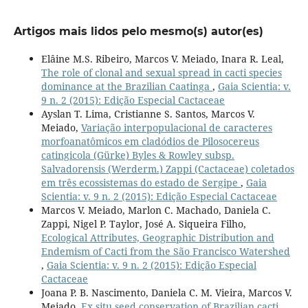
Artigos mais lidos pelo mesmo(s) autor(es)
Elâine M.S. Ribeiro, Marcos V. Meiado, Inara R. Leal,
The role of clonal and sexual spread in cacti species
dominance at the Brazilian Caatinga
,
Gaia Scientia: v.
9 n. 2 (2015): Edição Especial Cactaceae
Ayslan T. Lima, Cristianne S. Santos, Marcos V.
Meiado,
Variação interpopulacional de caracteres
morfoanatômicos em cladódios de Pilosocereus
catingicola (Gürke) Byles & Rowley subsp.
Salvadorensis (Werderm.) Zappi (Cactaceae) coletados
em três ecossistemas do estado de Sergipe
,
Gaia
Scientia: v. 9 n. 2 (2015): Edição Especial Cactaceae
Marcos V. Meiado, Marlon C. Machado, Daniela C.
Zappi, Nigel P. Taylor, José A. Siqueira Filho,
Ecological Attributes, Geographic Distribution and
Endemism of Cacti from the São Francisco Watershed
,
Gaia Scientia: v. 9 n. 2 (2015): Edição Especial
Cactaceae
Joana P. B. Nascimento, Daniela C. M. Vieira, Marcos V.
Meiado,
Ex situ seed conservation of Brazilian cacti
,