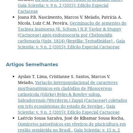
Gaia Scientia: v. 9 n. 2 (2015): Edição Especial
Cactaceae
Joana P.B. Nascimento, Marcos V. Meiado, Patrícia A.
Nicola, Luiz C.M. Pereira,
Germinação de sementes de
Tacinga inamoena (K. Schum.) N.P. Taylor & Stuppy
(Cactaceae) após endozoocoria por Chelonoidis
carbonaria (Spix, 1824) (Reptilia: Testudinidae)
,
Gaia
Scientia: v. 9 n. 2 (2015): Edição Especial Cactaceae
Artigos Semelhantes
Ayslan T. Lima, Cristianne S. Santos, Marcos V.
Meiado,
Variação interpopulacional de caracteres
morfoanatômicos em cladódios de Pilosocereus
catingicola (Gürke) Byles & Rowley subsp.
Salvadorensis (Werderm.) Zappi (Cactaceae) coletados
em três ecossistemas do estado de Sergipe
,
Gaia
Scientia: v. 9 n. 2 (2015): Edição Especial Cactaceae
Laércio Sousa Saraiva, José de Ribamar Sousa Rocha,
Oomicetos patogênicos em viveiros de piscicultura em
região semiárida no Brasil
,
Gaia Scientia: v. 15 n. 2