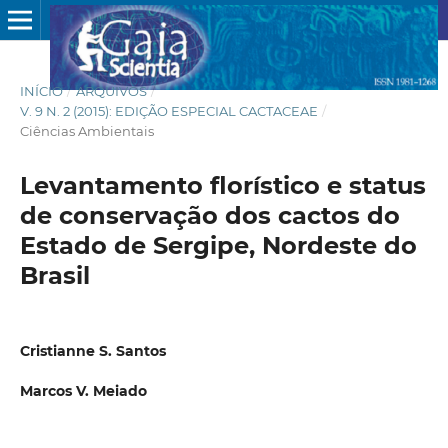
INÍCIO
/
ARQUIVOS
/
V. 9 N. 2 (2015): EDIÇÃO ESPECIAL CACTACEAE
/
Ciências Ambientais
Levantamento florístico e status
de conservação dos cactos do
Estado de Sergipe, Nordeste do
Brasil
Cristianne S. Santos
Marcos V. Meiado