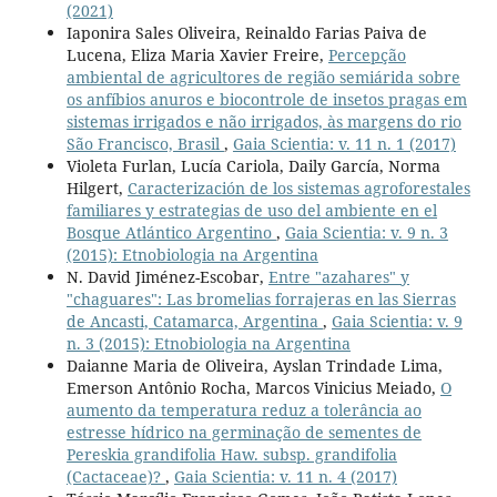
(2021)
Iaponira Sales Oliveira, Reinaldo Farias Paiva de
Lucena, Eliza Maria Xavier Freire,
Percepção
ambiental de agricultores de região semiárida sobre
os anfíbios anuros e biocontrole de insetos pragas em
sistemas irrigados e não irrigados, às margens do rio
São Francisco, Brasil
,
Gaia Scientia: v. 11 n. 1 (2017)
Violeta Furlan, Lucía Cariola, Daily García, Norma
Hilgert,
Caracterización de los sistemas agroforestales
familiares y estrategias de uso del ambiente en el
Bosque Atlántico Argentino
,
Gaia Scientia: v. 9 n. 3
(2015): Etnobiologia na Argentina
N. David Jiménez-Escobar,
Entre "azahares" y
"chaguares": Las bromelias forrajeras en las Sierras
de Ancasti, Catamarca, Argentina
,
Gaia Scientia: v. 9
n. 3 (2015): Etnobiologia na Argentina
Daianne Maria de Oliveira, Ayslan Trindade Lima,
Emerson Antônio Rocha, Marcos Vinicius Meiado,
O
aumento da temperatura reduz a tolerância ao
estresse hídrico na germinação de sementes de
Pereskia grandifolia Haw. subsp. grandifolia
(Cactaceae)?
,
Gaia Scientia: v. 11 n. 4 (2017)