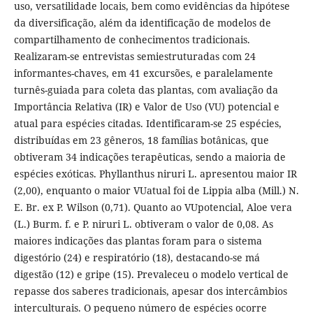
uso, versatilidade locais, bem como evidências da hipótese
da diversificação, além da identificação de modelos de
compartilhamento de conhecimentos tradicionais.
Realizaram-se entrevistas semiestruturadas com 24
informantes-chaves, em 41 excursões, e paralelamente
turnês-guiada para coleta das plantas, com avaliação da
Importância Relativa (IR) e Valor de Uso (VU) potencial e
atual para espécies citadas. Identificaram-se 25 espécies,
distribuídas em 23 gêneros, 18 famílias botânicas, que
obtiveram 34 indicações terapêuticas, sendo a maioria de
espécies exóticas. Phyllanthus niruri L. apresentou maior IR
(2,00), enquanto o maior VUatual foi de Lippia alba (Mill.) N.
E. Br. ex P. Wilson (0,71). Quanto ao VUpotencial, Aloe vera
(L.) Burm. f. e P. niruri L. obtiveram o valor de 0,08. As
maiores indicações das plantas foram para o sistema
digestório (24) e respiratório (18), destacando-se má
digestão (12) e gripe (15). Prevaleceu o modelo vertical de
repasse dos saberes tradicionais, apesar dos intercâmbios
interculturais. O pequeno número de espécies ocorre