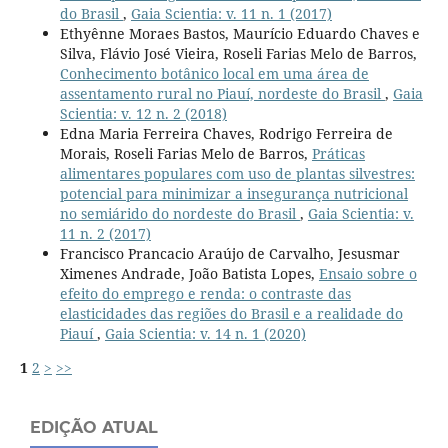
do Brasil
,
Gaia Scientia: v. 11 n. 1 (2017)
Ethyênne Moraes Bastos, Maurício Eduardo Chaves e
Silva, Flávio José Vieira, Roseli Farias Melo de Barros,
Conhecimento botânico local em uma área de
assentamento rural no Piauí, nordeste do Brasil
,
Gaia
Scientia: v. 12 n. 2 (2018)
Edna Maria Ferreira Chaves, Rodrigo Ferreira de
Morais, Roseli Farias Melo de Barros,
Práticas
alimentares populares com uso de plantas silvestres:
potencial para minimizar a insegurança nutricional
no semiárido do nordeste do Brasil
,
Gaia Scientia: v.
11 n. 2 (2017)
Francisco Prancacio Araújo de Carvalho, Jesusmar
Ximenes Andrade, João Batista Lopes,
Ensaio sobre o
efeito do emprego e renda: o contraste das
elasticidades das regiões do Brasil e a realidade do
Piauí
,
Gaia Scientia: v. 14 n. 1 (2020)
1
2
>
>>
EDIÇÃO ATUAL