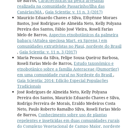
de Barros,
Características da pesca artesanal
realizada na comunidade Passarinho/Ilha das
Canárias/MA
,
Gaia Scientia: v. 11 n. 3 (2017)
Maurício Eduardo Chaves e Silva, Ethyênne Moraes
Bastos, José Rodrigues de Almeida Neto, Kelly Polyana
Pereira dos Santos, Fábio José Vieira, Roseli Farias
Melo de Barros,
Aspectos etnobotânicos da palmeira
babaçu (Attalea speciosa Mart. ex Spreng.) em
comunidades extrativistas no Piauí, nordeste do Brasil
,
Gaia Scientia: v. 11 n. 3 (2017)
Maria Pessoa da Silva, Felipe Sousa Queiroz Barbosa,
Roseli Farias Melo de Barros,
Estudo taxonômico e
etnobotânico sobre a família Asteraceae (Dumortier)
em uma comunidade rural no Nordeste do Brasil
,
Gaia Scientia: 2014: Edição Especial Populações
Tradicionais
José Rodrigues de Almeida Neto, Kelly Polyana
Pereira dos Santos, Mauricio Eduardo Chaves e Silva,
Rodrigo Ferreira de Morais, Eraldo Medeiros Costa
Neto, Paulo Roberto Ramalho Silva, Roseli Farias Melo
de Barros,
Conhecimento sobre uso de plantas
repelentes e inseticidas em duas comunidades rurais
do Complexo Vegetacional de Campo Maior, nordeste