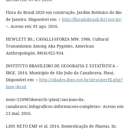
Flora do Brasil 2020 em construção. Jardim Botânico do Rio
de Janeiro. Disponível em: <
http://floradobrasil.jbrj.gov.br/
>. Acesso em: 01 ago. 2016.
HEWLETT BS.; CAVALLI-SFORZA MW. 1986. Cultural
Transmission Among Aka Pygmies. American
Anthropologist, 88(4):922-934.
INSTITUTO BRASILEIRO DE GEOGRAFIA E ESTATÍSTICA –
IBGE. 2014. Município de São João da Canabrava, Piauí.
Disponível em: <
http://cidades.ibge.gov.br/xtras/perfil.php?
lang=&cod
mun=220985&search=piaui|sao-joao-da-
canabrava|infograficos:-informacoes-completas> Acesso em:
23 mai. 2016.
LINS NETO EMF et al. 2014. Domesticação de Plantas. In: