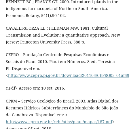
BENNETT BC.; PRANCE GT. 2000. Introduced plants in the
indigenous farmacopeia of Northern South America.
Economic Botany, 54(1):90-102.
CAVALLI-SFORZA LL.; FELDMAN MW. 1981. Cultural
Transmission and Evolution: a quantitative approach. New
Jersey: Princeton University Press, 388 p.
CEPRO – Fundação Centro de Pesquisas Econômicas e
Sociais do Piauí. 2010. Piauí em Números. 8 ed. Teresina –
PI. Disponível em:
<
http://www.cepro.pi.gov.br/download/201105/CEPRO03_01af5
c.Pdf> Acesso em: 10 set. 2016.
CPRM – Serviço Geológico do Brasil. 2003. Atlas Digital dos
Recursos Hídricos Subterrâneos do Município de São João
da Canabrava. Disponível em: <
http://www.cprm.gov.br/rehi/atlas/piaui/mapas/187.pdf
>
Acesso em: 05 set. 2016.