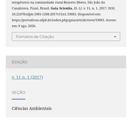
terapêutico na comunidade rural Bezerro Morto, São João da
Canabrava, Piauí, Brasil.
Gaia Scientia
,
[S. l.]
, v. 11, n. 1, 2017. DOI:
10.22478/ufpb.1981-1268.2017v11n1.33683. Disponível em:
https://periodicos.ufpb.br/index.php/gaia/article/view/33683. Acesso
em: 9 ago. 2026.
Fomatos de Citação
EDIÇÃO
v. 11 n. 1 (2017)
SEÇÃO
Ciências Ambientais