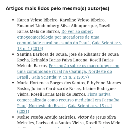
Artigos mais lidos pelo mesmo(s) autor(es)
Karen Veloso Ribeiro, Karoline Veloso Ribeiro,
Emanuel Lindemberg Silva Albuquerque, Roseli
Farias Melo de Barros,
Do ver ao saber:
etnogeomorfologia por moradores de uma
comunidade rural no estado do Piauí
,
Gaia Scientia: v.
13 n. 1 (2019)
Santina Barbosa de Sousa, José de Ribamar de Sousa
Rocha, Reinaldo Farias Paiva Lucena, Roseli Farias
Melo de Barros,
Percepção sobre os macrofungos em
uma comunidade rural na Caatinga, Nordeste do
Brasil
,
Gaia Scientia: v. 11 n. 2 (2017)
Maria Hortencia Borges dos Santos, Ethyênne Moraes
Bastos, Juliana Cardozo de Farias, Irlaine Rodrigues
Vieira, Roseli Farias Melo de Barros,
Flora nativa
comercializada como recurso medicinal em Parnaíba,
Piauí, Nordeste do Brasil
,
Gaia Scientia: v. 15 n. 1
(2021)
Melise Pessôa Araújo Meireles, Victor de Jesus Silva
Meireles, Larissa dos Santos Vieira, Roseli Farias Melo