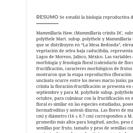
RESUMO
Se estudió la biología reproductiva d
Mammillaria Haw. (Mammillaria crinita DC. subs
polythele Mart. subsp. polythele y Mammillaria u
que se distribuyen en “La Mesa Redonda”, elev
vegetación de selva baja caducifolia, representa
Lagos de Moreno, Jalisco, México. Las variables
morfología y fenología floral (calendario de flor
fructificación, caracteres morfológicos de frutos
mostraron que la etapa reproductiva (floración f
uncinata ocurre entre los meses marzo junio; pa
crinita la floración-fructificación se presenta e
septiembre y para M. polythele subsp. polythele 
octubre, para culminar con la fructificación en
floral es similar en las especies estudiadas, po
hermafroditas y antesis diurna. Las flores de ma
cm) y diámetro (16 ± 0.7 cm) corresponden a M.
promedio más altos para longitud, ancho, peso 
semillas por fruto, tamaño y peso de semillas 