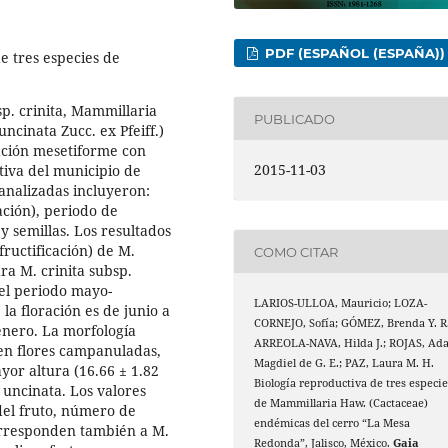
PDF (ESPAÑOL (ESPAÑA))
e tres especies de
p. crinita, Mammillaria
PUBLICADO
ncinata Zucc. ex Pfeiff.)
ación mesetiforme con
2015-11-03
tiva del municipio de
 analizadas incluyeron:
ación), periodo de
 y semillas. Los resultados
ructificación) de M.
COMO CITAR
ra M. crinita subsp.
n el periodo mayo-
LARIOS-ULLOA, Mauricio; LOZA-
la floración es de junio a
CORNEJO, Sofía; GÓMEZ, Brenda Y. R.
 enero. La morfología
ARREOLA-NAVA, Hilda J.; ROJAS, Ad
seen flores campanuladas,
Magdiel de G. E.; PAZ, Laura M. H.
yor altura (16.66 ± 1.82
Biología reproductiva de tres especie
 uncinata. Los valores
de Mammillaria Haw. (Cactaceae)
del fruto, número de
endémicas del cerro “La Mesa
corresponden también a M.
Redonda”, Jalisco, México.
Gaia