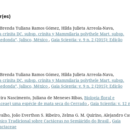
r(es)
, Brenda Yuliana Ramos Gómez, Hilda Julieta Arreola-Nava,
crinita DC. subsp. crinita y Mammilaria polythele Mart. subsp.
edonda”, Jalisco, México
,
Gaia Scientia: v. 9 n. 2 (2015): Edição
, Brenda Yuliana Ramos Gómez, Hilda Julieta Arreola-Nava,
crinita DC. subsp. crinita y Mammilaria polythele Mart. subsp.
edonda”, Jalisco, México
,
Gaia Scientia: v. 9 n. 2 (2015): Edição
ira Nascimento, Juliana de Meneses Ribas,
Biologia floral e
vaceae) uma espécie de mata seca do Cerrado
,
Gaia Scientia: v. 12 n
alho, João Everthon S. Ribeiro, Zelma G. M. Quirino, Alejandro Ca
ico Tradicional sobre Cactáceas no Semiárido do Brasil
,
Gaia
Cactaceae