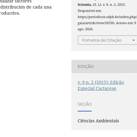
nalizar factores
Scientia
,
[S. l.]
, v. 9, n. 2, 2015.
 distribución de cada una
Disponível em:
productiva.
https://periodicos.ufpb.br/index.php
gaia/article/view/26350. Acesso em: 9
ago. 2026.
Fomatos de Citação
EDIÇÃO
v. 9 n. 2 (2015): Edição
Especial Cactaceae
SEÇÃO
Ciências Ambientais