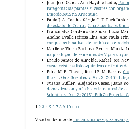
Juan José Ochoa, Ana Haydee Ladio,
Panor
Patagonia: las plantas silvestres con ór
Etnobiologia na Argentina
Paulo J. A. Coelho, Sérgio C. F. Fuck Júni
do estado do Ceará
,
Gaia Scientia: v. 9 n.
Francinalva Cordeiro de Sousa, Luzia Marc
Analha Dyalla Feitosa Lins, Ana Paula T
compostos bioativas de umbú-caja em doi
Marilene Vieira Barbosa, Evelise Marcia L
na produção de sementes de Vigna unguicu
Eraldo Santos de Almeida, Rafael José Nav
características físico-químicas de frutos d
Edna M. F. Chaves, Roseli F. M. Barros,
Ca
Brasil
,
Gaia Scientia: v. 9 n. 2 (2015): Edi
Susana Guillén, Alejandro Casas, Juana R
domesticación y a la historia natural de 
Scientia: v. 9 n. 2 (2015): Edição Especial 
1
2
3
4
5
6
7
8
9
10
>
>>
Você também pode
iniciar uma pesquisa avança