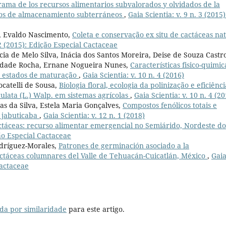
ama de los recursos alimentarios subvalorados y olvidados de la
ganos de almacenamiento subterráneos
,
Gaia Scientia: v. 9 n. 3 (2015)
or, Evaldo Nascimento,
Coleta e conservação ex situ de cactáceas nat
 2 (2015): Edição Especial Cactaceae
ia de Melo Silva, Inácia dos Santos Moreira, Deise de Souza Castr
rindade Rocha, Ernane Nogueira Nunes,
Características fisico-quimic
s estados de maturação
,
Gaia Scientia: v. 10 n. 4 (2016)
ocatelli de Sousa,
Biologia floral, ecologia da polinização e eficiênci
lata (L.) Walp. em sistemas agrícolas
,
Gaia Scientia: v. 10 n. 4 (2
as da Silva, Estela Maria Gonçalves,
Compostos fenólicos totais e
e jabuticaba
,
Gaia Scientia: v. 12 n. 1 (2018)
ctáceas: recurso alimentar emergencial no Semiárido, Nordeste do
ção Especial Cactaceae
odríguez-Morales,
Patrones de germinación asociado a la
cactáceas columnares del Valle de Tehuacán-Cuicatlán, México
,
Gai
Cactaceae
da por similaridade
para este artigo.