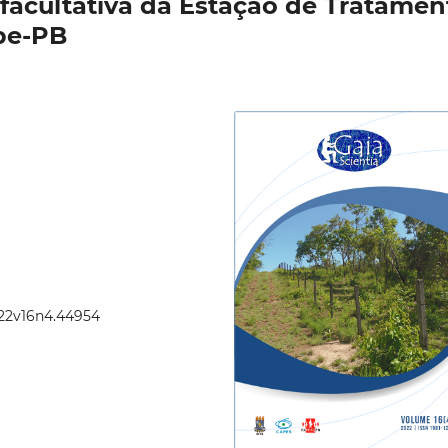
 facultativa da Estação de Tratamen
pe-PB
2022v16n4.44954