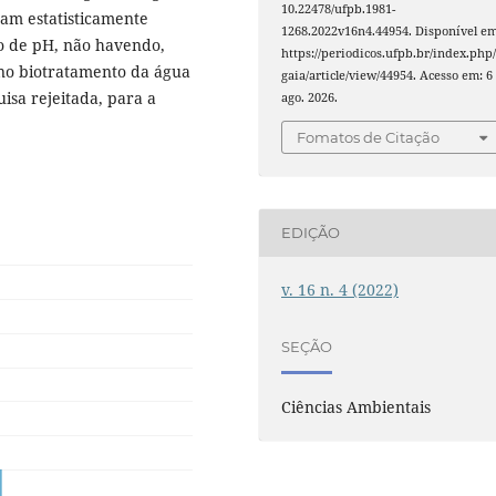
10.22478/ufpb.1981-
ram estatisticamente
1268.2022v16n4.44954. Disponível em
ro de pH, não havendo,
https://periodicos.ufpb.br/index.php
 no biotratamento da água
gaia/article/view/44954. Acesso em: 6
sa rejeitada, para a
ago. 2026.
Fomatos de Citação
EDIÇÃO
v. 16 n. 4 (2022)
SEÇÃO
Ciências Ambientais