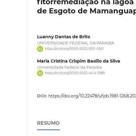
fitorremediação na lagoa
de Esgoto de Mamangua
Luanny Dantas de Brito
UNIVERSIDADE FEDERAL DA PARAIBA
https://orcid.org/0000-0002-9231-0561
Maria Cristina Crispim Basílio da Silva
Universidade Federal da Paraíba
https://orcid.org/0000-0002-4414-2989
DOI:
https://doi.org/10.22478/ufpb.1981-1268.
RESUMO