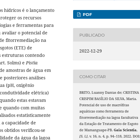
os hídricos é o lançamento
PDF
roteger os recursos
logias e ferramentas para
 avaliar o potencial de
PUBLICADO
de fitorremediação na
sgotos (ETE) de
2022-12-29
 estruturas contendo
rt. Solms) e
Pistia
 de amostras de água em
COMO CITAR
e posteriores análises
ua (pH, oxigênio
e condutividade elétrica)
BRITO, Luanny Dantas de; CRISTINA
CRISPIM BASÍLIO DA SILVA, Maria.
, quando estas estavam
Potencial de uso de macrófitas
 e quando com muitas
aquáticas como ferramenta de
lisados estatisticamente
fitorremediação na lagoa facultativa
 a capacidade de
da Estação de Tratamento de Esgoto
 obtidos verificou-se
de Mamanguape-PB.
Gaia Scientia
,
[S. l.]
, v. 16, n. 4, p. 94–118, 2022. DOI
lidade da água da lagoa