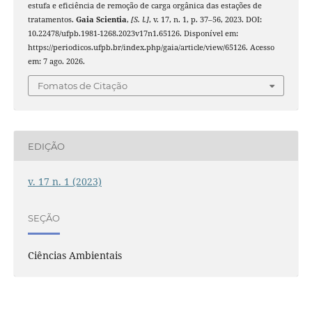
estufa e eficiência de remoção de carga orgânica das estações de
tratamentos.
Gaia Scientia
,
[S. l.]
, v. 17, n. 1, p. 37–56, 2023. DOI:
10.22478/ufpb.1981-1268.2023v17n1.65126. Disponível em:
https://periodicos.ufpb.br/index.php/gaia/article/view/65126. Acesso
em: 7 ago. 2026.
Fomatos de Citação
EDIÇÃO
v. 17 n. 1 (2023)
SEÇÃO
Ciências Ambientais