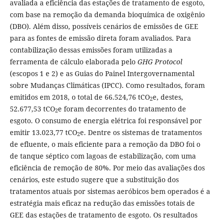
avaliada a eficiência das estações de tratamento de esgoto,
com base na remoção da demanda bioquímica de oxigênio
(DBO). Além disso, possíveis cenários de emissões de GEE
para as fontes de emissão direta foram avaliados. Para
contabilização dessas emissões foram utilizadas a
ferramenta de cálculo elaborada pelo
GHG Protocol
(escopos 1 e 2) e as Guias do Painel Intergovernamental
sobre Mudanças Climáticas (IPCC). Como resultados, foram
emitidos em 2018, o total de 66.524,76 tCO
e, destes,
2
52.677,53 tCO
e foram decorrentes do tratamento de
2
esgoto. O consumo de energia elétrica foi responsável por
emitir 13.023,77 tCO
e. Dentre os sistemas de tratamentos
2
de efluente, o mais eficiente para a remoção da DBO foi o
de tanque séptico com lagoas de estabilização, com uma
eficiência de remoção de 80%. Por meio das avaliações dos
cenários, este estudo sugere que a substituição dos
tratamentos atuais por sistemas aeróbicos bem operados é a
estratégia mais eficaz na redução das emissões totais de
GEE das estações de tratamento de esgoto. Os resultados