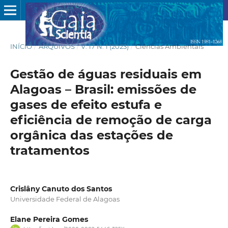
INÍCIO
/
ARQUIVOS
/
V. 17 N. 1 (2023)
/
Ciências Ambientais
Gestão de águas residuais em
Alagoas – Brasil: emissões de
gases de efeito estufa e
eficiência de remoção de carga
orgânica das estações de
tratamentos
Crislâny Canuto dos Santos
Universidade Federal de Alagoas
Elane Pereira Gomes