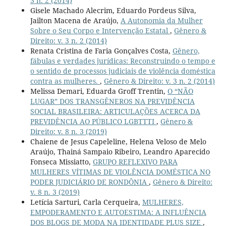
3 n. 2 (2014)
Gisele Machado Alecrim, Eduardo Pordeus Silva,
Jailton Macena de Araújo,
A Autonomia da Mulher
Sobre o Seu Corpo e Intervenção Estatal
,
Gênero &
Direito: v. 3 n. 2 (2014)
Renata Cristina de Faria Gonçalves Costa,
Gênero,
fábulas e verdades jurídicas: Reconstruindo o tempo e
o sentido de processos judiciais de violência doméstica
contra as mulheres.
,
Gênero & Direito: v. 3 n. 2 (2014)
Melissa Demari, Eduarda Groff Trentin,
O “NÃO
LUGAR” DOS TRANSGÊNEROS NA PREVIDÊNCIA
SOCIAL BRASILEIRA: ARTICULAÇÕES ACERCA DA
PREVIDÊNCIA AO PÚBLICO LGBTTTI
,
Gênero &
Direito: v. 8 n. 3 (2019)
Chaiene de Jesus Capeleline, Helena Veloso de Melo
Araújo, Thainá Sampaio Ribeiro, Leandro Aparecido
Fonseca Missiatto,
GRUPO REFLEXIVO PARA
MULHERES VÍTIMAS DE VIOLÊNCIA DOMÉSTICA NO
PODER JUDICIÁRIO DE RONDÔNIA
,
Gênero & Direito:
v. 8 n. 3 (2019)
Letícia Sarturi, Carla Cerqueira,
MULHERES,
EMPODERAMENTO E AUTOESTIMA: A INFLUÊNCIA
DOS BLOGS DE MODA NA IDENTIDADE PLUS SIZE
,