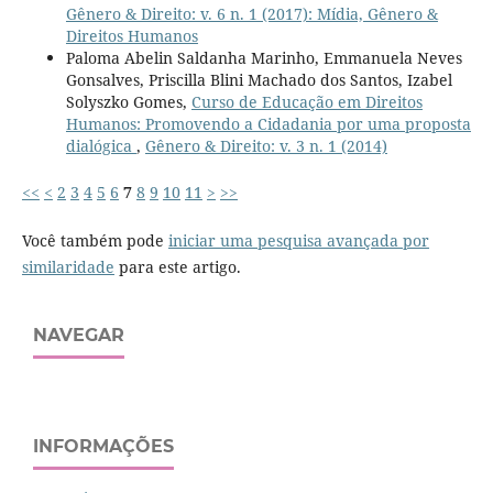
Gênero & Direito: v. 6 n. 1 (2017): Mídia, Gênero &
Direitos Humanos
Paloma Abelin Saldanha Marinho, Emmanuela Neves
Gonsalves, Priscilla Blini Machado dos Santos, Izabel
Solyszko Gomes,
Curso de Educação em Direitos
Humanos: Promovendo a Cidadania por uma proposta
dialógica
,
Gênero & Direito: v. 3 n. 1 (2014)
<<
<
2
3
4
5
6
7
8
9
10
11
>
>>
Você também pode
iniciar uma pesquisa avançada por
similaridade
para este artigo.
NAVEGAR
INFORMAÇÕES