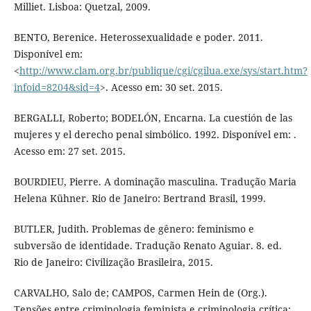
Milliet. Lisboa: Quetzal, 2009.
BENTO, Berenice. Heterossexualidade e poder. 2011.
Disponível em:
<
http://www.clam.org.br/publique/cgi/cgilua.exe/sys/start.htm?
infoid=8204&sid=4
>. Acesso em: 30 set. 2015.
BERGALLI, Roberto; BODELÓN, Encarna. La cuestión de las
mujeres y el derecho penal simbólico. 1992. Disponível em: .
Acesso em: 27 set. 2015.
BOURDIEU, Pierre. A dominação masculina. Tradução Maria
Helena Kühner. Rio de Janeiro: Bertrand Brasil, 1999.
BUTLER, Judith. Problemas de gênero: feminismo e
subversão de identidade. Tradução Renato Aguiar. 8. ed.
Rio de Janeiro: Civilização Brasileira, 2015.
CARVALHO, Salo de; CAMPOS, Carmen Hein de (Org.).
Tensões entre criminologia feminista e criminologia crítica: