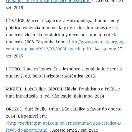
remain-silent?utm_source=vicenewstwitter
>. Acesso em: 21
set. 2015.
LOS RÍOS, Marcela Lagarde y. Antropología, feminismo y
política: violencia feminicida y derechos humanos de las
mujeres: violencia feminicida y derechos humanos de las
mujeres. 2008. Disponível em: <
http://www.ankulegi.org/wp-
content/uploads/2012/03/0008Lagarde.pdf
>. Acesso em: 27
set. 2015.
LOURO, Guacira Lopes. Ensaios sobre sexualidade e teoria
queer. 2. ed. Belo Horizonte: Autêntica, 2015.
MIGUEL, Luis Felipe. BIROLI, Flávia. Feminismo e Política:
uma introdução. 1. ed. São Paulo: Boitempo, 2014.
OROZCO, Yuri Puello. Uma visão católica a favor do aborto.
2014. Disponível em:
<
http://revistatpm.uol.com.br/artigos/uma-visao-catolica-a-
favor-do-aborto.html
>. Acesso em: 27 set. 2015.