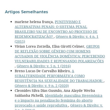
Artigos Semelhantes
marlene helena frança,
PUNITIVISMO E
ALTERNATIVAS PENAIS: O SISTEMA PENAL
BRASILEIRO VAI DE ENCONTRO AO PROCESSO DE
REDEMOCRATIZAÇÃO?
,
Gênero & Direito: v. 4 n. 1
(2015)
Vívian Lorea Zorzella, Elisa Girotti Celmer,
GRUPOS
DE REFLEXÃO SOBRE GÊNERO COM HOMENS
ACUSADOS DE VIOLÊNCIA DOMÉSTICA: PERCEBENDO
VULNERABILIDADES E REPENSANDO POLARIZAÇÕES
,
Gênero & Direito: v. 5 n. 1 (2016)
Breno Lucas De Carvalho Ribeiro,
A
SUBALTERNIDADE PERFORMÁTICA COMO
RESISTÊNCIA NA SEXUALIDADE DO TRABALHADOR:
,
Gênero & Direito: v. 9 n. 2 (2020)
Cleonides Silva Dias Gusmão, Ana Alayde Werba
Saldanha Pichelli,
Identidade masculina Hegemônica
e o impacto na penalização feminina do aborto
provocado e saúde reprodutiva
,
Gênero & Direito: v.