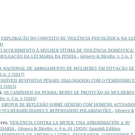
,
EXPLORAÇÃO DO CONCEITO DE VIOLÊNCIA PSICOLÓGICA NA LE
4)
 ACOLHIMENTO À MULHER VÍTIMA DE VIOLÊNCIA DOMÉSTICA:
OMULGAÇÃO DA LEI MARIA DA PENHA
,
Gênero & Direito: v. 5 n. 1
CA NACIONAL DE ABRIGAMENTO DE MULHERES EM SITUAÇÃO DE
6 n. 2 (2017)
POSSÍVEIS RESPOSTAS PENAIS: DIALOGANDO COM O FEMINISMO E
 1 (2015)
i,
OS CAMINHOS DA PENHA: REDES DE PROTEÇÃO ÀS MULHERES
o: v. 5 n. 1 (2016)
,
GRUPOS DE REFLEXÃO SOBRE GÊNERO COM HOMENS ACUSADO
O VULNERABILIDADES E REPENSANDO POLARIZAÇÕES
,
Gênero &
érez,
VIOLENCIA CONTRA LA MUJER. UNA APROXIMACIÓN A SU
NDARIA
,
Gênero & Direito: v. 9 n. 01 (2020): Spanish Edition
 FEMINISTA EN AMÉRICA LATINA. ESCENARIOS, CONTENIDOS Y