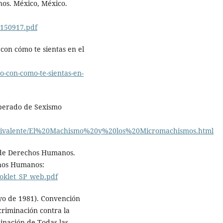
nos. México, México.
_150917.pdf
on cómo te sientas en el
o-con-como-te-sientas-en-
cuperado de Sexismo
mbivalente/El%20Machismo%20y%20los%20Micromachismos.html
l de Derechos Humanos.
chos Humanos:
oklet_SP_web.pdf
yo de 1981). Convención
criminación contra la
inación de Todas las