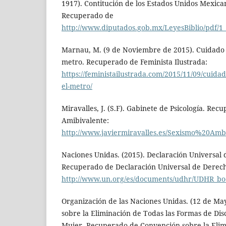
1917). Contitución de los Estados Unidos Mexica
Recuperado de
http://www.diputados.gob.mx/LeyesBiblio/pdf/1
Marnau, M. (9 de Noviembre de 2015). Cuidado c
metro. Recuperado de Feminista Ilustrada:
https://feministailustrada.com/2015/11/09/cuidad
el-metro/
Miravalles, J. (S.F). Gabinete de Psicología. Re
Amibivalente:
http://www.javiermiravalles.es/Sexismo%20A
Naciones Unidas. (2015). Declaración Universa
Recuperado de Declaración Universal de Dere
http://www.un.org/es/documents/udhr/UDHR_bo
Organización de las Naciones Unidas. (12 de Ma
sobre la Eliminación de Todas las Formas de Dis
Mujer. Recuperado de Convención sobre la Elim