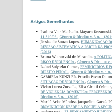
Artigos Semelhantes
Isadora Vier Machado, Mayara Dezanoski
11.340/06
,
Gênero & Direito: v. 3 n. 1 (201
Jéssica de Souza Lopes,
HUMANIZAÇÃO DO
REVISÃO SISTEMÁTICA A PARTIR DA PR
(2016)
Bruna Woinorvski de Miranda,
A POLÍTI
RISCO E VIOLÊNCIA
,
Gênero & Direito: v. 
Izabel Solyszko Gomes,
FEMINICÍDIOS E 
DIREITO PENAL
,
Gênero & Direito: v. 4 n.
GABRIELA KUNZLER, Priscila Pavan Deton
SITUAÇÃO DE VIOLÊNCIA
,
Gênero & Direit
Vívian Lorea Zorzella, Elisa Girotti Celmer
DE VIOLÊNCIA DOMÉSTICA: PERCEBEND
Direito: v. 5 n. 1 (2016)
Marilé Arias Méndez, Jacqueline García P
DISMINUCIÓN DESDE LA ESCUELA SECU
malena costa,
EL PENSAMIENTO JURÍDICO