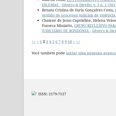
DILEMAS
,
Gênero & Direito: v. 3 n. 2 (201
Renata Cristina de Faria Gonçalves Costa,
sentido de processos judiciais de violênci
Chaiene de Jesus Capeleline, Helena Velo
Fonseca Missiatto,
GRUPO REFLEXIVO PAR
JUDICIÁRIO DE RONDÔNIA
,
Gênero & Direi
<<
<
1
2
3
4
5
6
7
8
9
10
>
>>
Você também pode
iniciar uma pesquisa avança
" ISSN: 2179-7137