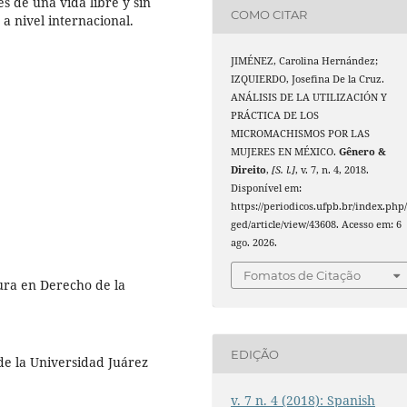
s de una vida libre y sin
COMO CITAR
 a nivel internacional.
JIMÉNEZ, Carolina Hernández;
IZQUIERDO, Josefina De la Cruz.
ANÁLISIS DE LA UTILIZACIÓN Y
PRÁCTICA DE LOS
MICROMACHISMOS POR LAS
MUJERES EN MÉXICO.
Gênero &
Direito
,
[S. l.]
, v. 7, n. 4, 2018.
Disponível em:
https://periodicos.ufpb.br/index.php
ged/article/view/43608. Acesso em: 6
ago. 2026.
Fomatos de Citação
ura en Derecho de la
EDIÇÃO
de la Universidad Juárez
v. 7 n. 4 (2018): Spanish