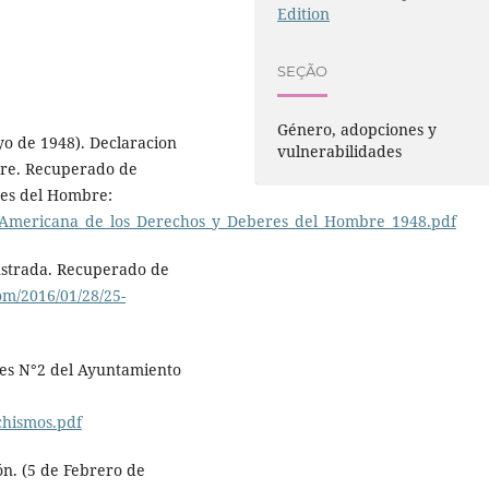
Edition
SEÇÃO
Género, adopciones y
o de 1948). Declaracion
vulnerabilidades
bre. Recuperado de
res del Hombre:
n_Americana_de_los_Derechos_y_Deberes_del_Hombre_1948.pdf
ustrada. Recuperado de
com/2016/01/28/25-
les N°2 del Ayuntamiento
chismos.pdf
n. (5 de Febrero de