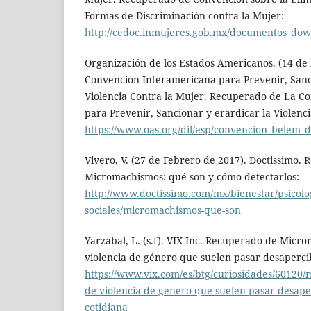
Formas de Discriminación contra la Mujer:
http://cedoc.inmujeres.gob.mx/documentos_dow
Organización de los Estados Americanos. (14 de 
Convención Interamericana para Prevenir, Sanc
Violencia Contra la Mujer. Recuperado de La C
para Prevenir, Sancionar y erardicar la Violenci
https://www.oas.org/dil/esp/convencion_belem_
Vivero, V. (27 de Febrero de 2017). Doctissimo.
Micromachismos: qué son y cómo detectarlos:
http://www.doctissimo.com/mx/bienestar/psicolog
sociales/micromachismos-que-son
Yarzabal, L. (s.f). VIX Inc. Recuperado de Micr
violencia de género que suelen pasar desapercib
https://www.vix.com/es/btg/curiosidades/60120
de-violencia-de-genero-que-suelen-pasar-desaper
cotidiana