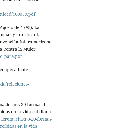
nload/100039.pdf
Agosto de 1995). La
ionar y erardicar la
onvención Interamericana
a Contra la Mujer:
do_para.pdf
 Recuperado de
ia/relaciones-
omachismo: 20 formas de
idas en la vida cotidiana:
/micromachismo-20-formas-
cibidas-en-la-vida-