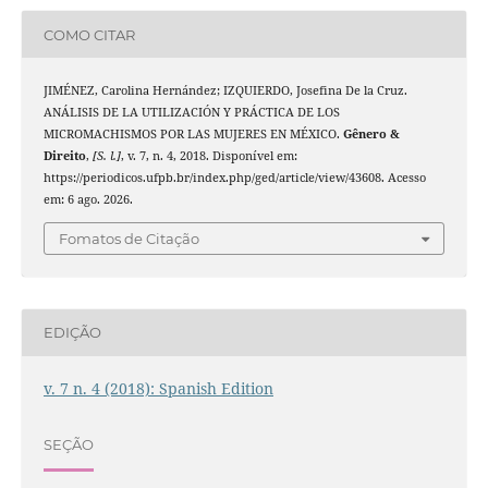
COMO CITAR
JIMÉNEZ, Carolina Hernández; IZQUIERDO, Josefina De la Cruz.
ANÁLISIS DE LA UTILIZACIÓN Y PRÁCTICA DE LOS
MICROMACHISMOS POR LAS MUJERES EN MÉXICO.
Gênero &
Direito
,
[S. l.]
, v. 7, n. 4, 2018. Disponível em:
https://periodicos.ufpb.br/index.php/ged/article/view/43608. Acesso
em: 6 ago. 2026.
Fomatos de Citação
EDIÇÃO
v. 7 n. 4 (2018): Spanish Edition
SEÇÃO