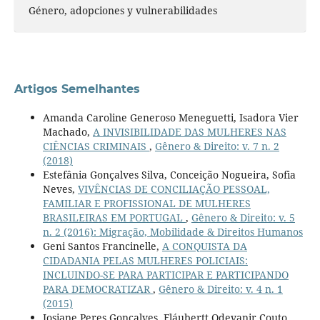
Género, adopciones y vulnerabilidades
Artigos Semelhantes
Amanda Caroline Generoso Meneguetti, Isadora Vier
Machado,
A INVISIBILIDADE DAS MULHERES NAS
CIÊNCIAS CRIMINAIS
,
Gênero & Direito: v. 7 n. 2
(2018)
Estefânia Gonçalves Silva, Conceição Nogueira, Sofia
Neves,
VIVÊNCIAS DE CONCILIAÇÃO PESSOAL,
FAMILIAR E PROFISSIONAL DE MULHERES
BRASILEIRAS EM PORTUGAL
,
Gênero & Direito: v. 5
n. 2 (2016): Migração, Mobilidade & Direitos Humanos
Geni Santos Francinelle,
A CONQUISTA DA
CIDADANIA PELAS MULHERES POLICIAIS:
INCLUINDO-SE PARA PARTICIPAR E PARTICIPANDO
PARA DEMOCRATIZAR
,
Gênero & Direito: v. 4 n. 1
(2015)
Josiane Peres Gonçalves, Fláubertt Odevanir Couto,