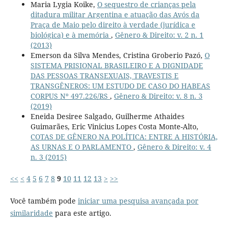
Maria Lygia Koike,
O sequestro de crianças pela
ditadura militar Argentina e atuação das Avós da
Praça de Maio pelo direito à verdade (jurídica e
biológica) e à memória
,
Gênero & Direito: v. 2 n. 1
(2013)
Emerson da Silva Mendes, Cristina Groberio Pazó,
O
SISTEMA PRISIONAL BRASILEIRO E A DIGNIDADE
DAS PESSOAS TRANSEXUAIS, TRAVESTIS E
TRANSGÊNEROS: UM ESTUDO DE CASO DO HABEAS
CORPUS Nº 497.226/RS
,
Gênero & Direito: v. 8 n. 3
(2019)
Eneida Desiree Salgado, Guilherme Athaides
Guimarães, Eric Vinicius Lopes Costa Monte-Alto,
COTAS DE GÊNERO NA POLÍTICA: ENTRE A HISTÓRIA,
AS URNAS E O PARLAMENTO
,
Gênero & Direito: v. 4
n. 3 (2015)
<<
<
4
5
6
7
8
9
10
11
12
13
>
>>
Você também pode
iniciar uma pesquisa avançada por
similaridade
para este artigo.