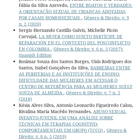
Fábia da Silva Azevedo,
ENTRE BOATOS E VERDADES:
A ORIENTAÇÃO SEXUAL DE CRIANÇAS ADOTADAS
POR CASAIS HOMOSSEXUAIS
,
Gênero & Direito: v. 9
n. 2 (2020)
Sergio Hernando Castillo Galvis, Michelle Picón
Carvajal,
LA MUJER COMO SUJETO PARTÍCIPE DE
REPARACIÓN EN EL CONTEXTO DEL POSCONFLICTO
EN COLOMBIA
,
Gênero & Direito: v. 6 n. 3 (2017):
Spanish Edition
Rosimar Souza dos Santos Borges, Uisis Rodrigues dos
Santos, Isabel Gonçalves da Silva,
BARREIRAS ENTRE
AS PERIFERIAS E AS INSTITUIÇÕES DE ENSINO:
DIFICULDADE DAS MULHERES EM ACESSAR O
CENTRO DE REFERÊNCIA PARA AS MULHERES SUELY
SOUZA DE ALMEIDA
,
Gênero & Direito: v. 7 n. 2
(2018)
Késia Alves Silva, Antonio Leonardo Figueiredo Calou,
Rivalina Maria Macêdo Fernandes,
ABUSO SEXUAL
INFANTO-JUVENIL EM UMA ANÁLISE SOBRE
TÉCNICAS EM TERAPIAS COGNITIVO-
COMPORTAMENTAIS EM GRUPO (TCCG)
,
Gênero &
Direito: v. 8 n. 5 (2019)