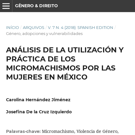
GÊNERO & DIREITO
INÍCIO
/
ARQUIVOS
/
V. 7 N. 4 (2018): SPANISH EDITION
/
Género, adopciones y vulnerabilidades
ANÁLISIS DE LA UTILIZACIÓN Y
PRÁCTICA DE LOS
MICROMACHISMOS POR LAS
MUJERES EN MÉXICO
Carolina Hernández Jiménez
Josefina De la Cruz Izquierdo
Micromachismo, Violencia de Género,
Palavras-chave: