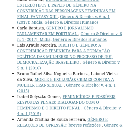
ESTEREÓTIPOS E PAPÉIS DE GÊNERO NA
CONSTRUÇÃO DAS PERSONAGENS FEMININAS EM
FINAL FANTASY XIII
,
Gênero & Direito: v. 6 n. 1
(2017): Mídia, Gênero & Direitos Humanos
Carla Baptista,
GÉNERO E JORNALISMO
PARLAMENTAR EM PORTUGAL
,
Gênero & Direito: v. 6
n. 1 (2017): Mídia, Gênero & Direitos Humanos
Lais Araujo Moreira,
DIREITO E GÊNERO: A
CONTRIBUIÇÃO FEMINISTA PARA A FORMAÇÃO
POLÍTICA DAS MULHERES NO PROCESSO DE (RE)
DEMOCRATIZAÇÃO BRASILEIRO
,
Gênero & Direito: v.
5 n. 1 (2016)
Bruno Rafael Silva Nogueira Barbosa, Laionel Vieira
da Silva,
MORTE E EXCLUSÃO: CRIMES CONTRA A
MULHER TRANSEXUAL
,
Gênero & Direito: v. 4 n. 1
(2015)
Izabel Solyszko Gomes,
FEMINICÍDIOS E POSSÍVEIS
RESPOSTAS PENAIS: DIALOGANDO COM O
FEMINISMO E O DIREITO PENAL
,
Gênero & Direito: v.
4 n. 1 (2015)
Amanda Cristina de Souza Ferreira,
GÊNERO E
RELAÇÕES DE OPRESSÃO: breves reflexões
,
Gênero &