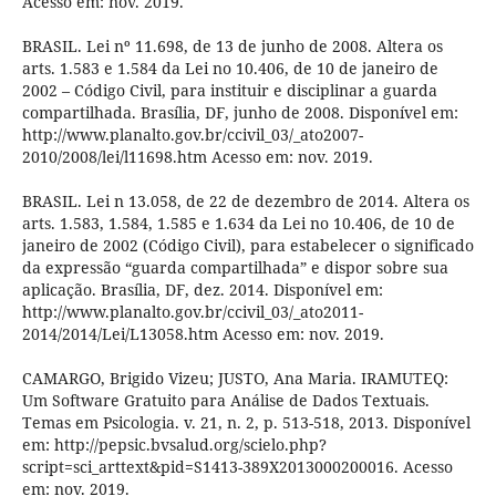
Acesso em: nov. 2019.
BRASIL. Lei nº 11.698, de 13 de junho de 2008. Altera os
arts. 1.583 e 1.584 da Lei no 10.406, de 10 de janeiro de
2002 – Código Civil, para instituir e disciplinar a guarda
compartilhada. Brasília, DF, junho de 2008. Disponível em:
http://www.planalto.gov.br/ccivil_03/_ato2007-
2010/2008/lei/l11698.htm Acesso em: nov. 2019.
BRASIL. Lei n 13.058, de 22 de dezembro de 2014. Altera os
arts. 1.583, 1.584, 1.585 e 1.634 da Lei no 10.406, de 10 de
janeiro de 2002 (Código Civil), para estabelecer o significado
da expressão “guarda compartilhada” e dispor sobre sua
aplicação. Brasília, DF, dez. 2014. Disponível em:
http://www.planalto.gov.br/ccivil_03/_ato2011-
2014/2014/Lei/L13058.htm Acesso em: nov. 2019.
CAMARGO, Brigido Vizeu; JUSTO, Ana Maria. IRAMUTEQ:
Um Software Gratuito para Análise de Dados Textuais.
Temas em Psicologia. v. 21, n. 2, p. 513-518, 2013. Disponível
em: http://pepsic.bvsalud.org/scielo.php?
script=sci_arttext&pid=S1413-389X2013000200016. Acesso
em: nov. 2019.