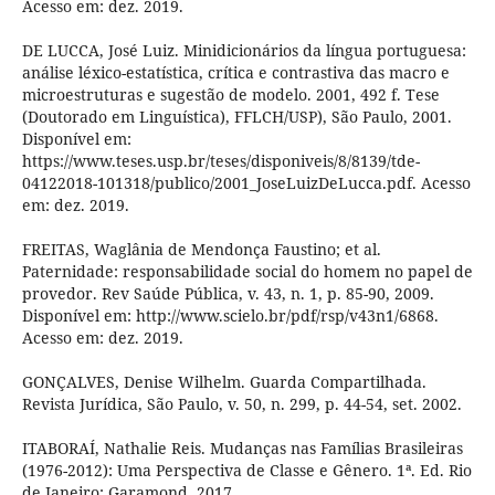
Acesso em: dez. 2019.
DE LUCCA, José Luiz. Minidicionários da língua portuguesa:
análise léxico-estatística, crítica e contrastiva das macro e
microestruturas e sugestão de modelo. 2001, 492 f. Tese
(Doutorado em Linguística), FFLCH/USP), São Paulo, 2001.
Disponível em:
https://www.teses.usp.br/teses/disponiveis/8/8139/tde-
04122018-101318/publico/2001_JoseLuizDeLucca.pdf. Acesso
em: dez. 2019.
FREITAS, Waglânia de Mendonça Faustino; et al.
Paternidade: responsabilidade social do homem no papel de
provedor. Rev Saúde Pública, v. 43, n. 1, p. 85-90, 2009.
Disponível em: http://www.scielo.br/pdf/rsp/v43n1/6868.
Acesso em: dez. 2019.
GONÇALVES, Denise Wilhelm. Guarda Compartilhada.
Revista Jurídica, São Paulo, v. 50, n. 299, p. 44-54, set. 2002.
ITABORAÍ, Nathalie Reis. Mudanças nas Famílias Brasileiras
(1976-2012): Uma Perspectiva de Classe e Gênero. 1ª. Ed. Rio
de Janeiro: Garamond, 2017.