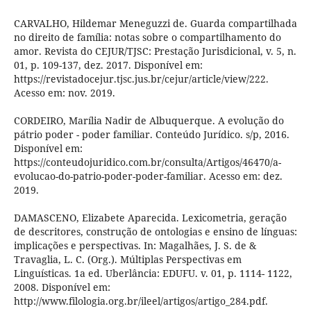
CARVALHO, Hildemar Meneguzzi de. Guarda compartilhada
no direito de família: notas sobre o compartilhamento do
amor. Revista do CEJUR/TJSC: Prestação Jurisdicional, v. 5, n.
01, p. 109-137, dez. 2017. Disponível em:
https://revistadocejur.tjsc.jus.br/cejur/article/view/222.
Acesso em: nov. 2019.
CORDEIRO, Marília Nadir de Albuquerque. A evolução do
pátrio poder - poder familiar. Conteúdo Jurídico. s/p, 2016.
Disponível em:
https://conteudojuridico.com.br/consulta/Artigos/46470/a-
evolucao-do-patrio-poder-poder-familiar. Acesso em: dez.
2019.
DAMASCENO, Elizabete Aparecida. Lexicometria, geração
de descritores, construção de ontologias e ensino de línguas:
implicações e perspectivas. In: Magalhães, J. S. de &
Travaglia, L. C. (Org.). Múltiplas Perspectivas em
Linguísticas. 1a ed. Uberlância: EDUFU. v. 01, p. 1114- 1122,
2008. Disponível em:
http://www.filologia.org.br/ileel/artigos/artigo_284.pdf.