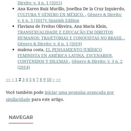
Direito: v. 4 n. 1 (2015)
Ana Karen Ruíz Murillo, Josefina De la Cruz Izquierdo,
CULTURA Y GÉNERO EN MÉXICO.
,
Gênero & Direito:
v. 6 n. 3 (2017): Spanish Edition
Flaviana de Freitas Oliveira, Ana Maria Klein,
TRANSEXUALIDADE E EDUCAÇÃO EM DIREITOS
HUMANOS: TRAJETÓRIAS E CONQUISTAS NO BRASIL
,
Gênero & Direito: v. 8 n. 1 (2019)
malena costa,
EL PENSAMIENTO JURÍDICO
FEMINISTA EN AMÉRICA LATINA. ESCENARIOS,
CONTENIDOS Y DILEMAS
,
Gênero & Direito: v. 3 n. 2
(2014)
<<
<
1
2
3
4
5
6
7
8
9
10
>
>>
Você também pode
iniciar uma pesquisa avançada por
similaridade
para este artigo.
NAVEGAR