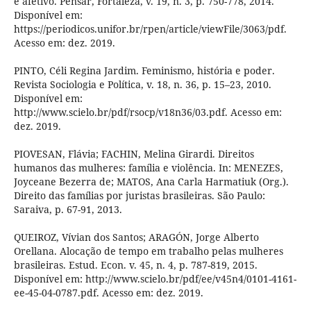
e afetivo. Pensar, Fortaleza, v. 19, n. 3, p. 750-778, 2014.
Disponível em:
https://periodicos.unifor.br/rpen/article/viewFile/3063/pdf.
Acesso em: dez. 2019.
PINTO, Céli Regina Jardim. Feminismo, história e poder.
Revista Sociologia e Política, v. 18, n. 36, p. 15–23, 2010.
Disponível em:
http://www.scielo.br/pdf/rsocp/v18n36/03.pdf. Acesso em:
dez. 2019.
PIOVESAN, Flávia; FACHIN, Melina Girardi. Direitos
humanos das mulheres: família e violência. In: MENEZES,
Joyceane Bezerra de; MATOS, Ana Carla Harmatiuk (Org.).
Direito das famílias por juristas brasileiras. São Paulo:
Saraiva, p. 67-91, 2013.
QUEIROZ, Vívian dos Santos; ARAGÓN, Jorge Alberto
Orellana. Alocação de tempo em trabalho pelas mulheres
brasileiras. Estud. Econ. v. 45, n. 4, p. 787-819, 2015.
Disponível em: http://www.scielo.br/pdf/ee/v45n4/0101-4161-
ee-45-04-0787.pdf. Acesso em: dez. 2019.