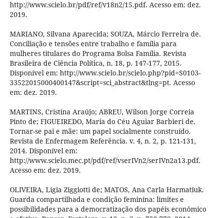
http://www.scielo.br/pdf/ref/v18n2/15.pdf. Acesso em: dez.
2019.
MARIANO, Silvana Aparecida; SOUZA, Márcio Ferreira de.
Conciliação e tensões entre trabalho e família para
mulheres titulares do Programa Bolsa Família. Revista
Brasileira de Ciência Política, n. 18, p. 147-177, 2015.
Disponível em: http://www.scielo.br/scielo.php?pid=S0103-
33522015000400147&script=sci_abstract&tlng=pt. Acesso
em: dez. 2019.
MARTINS, Cristina Araújo; ABREU, Wilson Jorge Correia
Pinto de; FIGUEIREDO, Maria do Céu Aguiar Barbieri de.
Tornar-se pai e mãe: um papel socialmente construído.
Revista de Enfermagem Referência. v. 4, n. 2, p. 121-131,
2014. Disponível em:
http://www.scielo.mec.pt/pdf/ref/vserIVn2/serIVn2a13.pdf.
Acesso em: dez. 2019.
OLIVEIRA, Ligia Ziggiotti de; MATOS, Ana Carla Harmatiuk.
Guarda compartilhada e condição feminina: limites e
possibilidades para a democratização dos papéis econômico