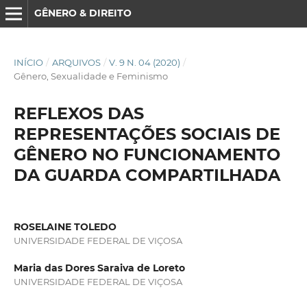
GÊNERO & DIREITO
INÍCIO
/
ARQUIVOS
/
V. 9 N. 04 (2020)
/
Gênero, Sexualidade e Feminismo
REFLEXOS DAS
REPRESENTAÇÕES SOCIAIS DE
GÊNERO NO FUNCIONAMENTO
DA GUARDA COMPARTILHADA
ROSELAINE TOLEDO
UNIVERSIDADE FEDERAL DE VIÇOSA
Maria das Dores Saraiva de Loreto
UNIVERSIDADE FEDERAL DE VIÇOSA