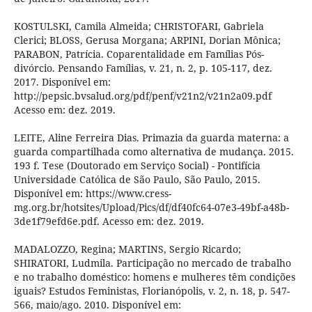
KOSTULSKI, Camila Almeida; CHRISTOFARI, Gabriela
Clerici; BLOSS, Gerusa Morgana; ARPINI, Dorian Mônica;
PARABON, Patrícia. Coparentalidade em Famílias Pós-
divórcio. Pensando Famílias, v. 21, n. 2, p. 105-117, dez.
2017. Disponível em:
http://pepsic.bvsalud.org/pdf/penf/v21n2/v21n2a09.pdf
Acesso em: dez. 2019.
LEITE, Aline Ferreira Dias. Primazia da guarda materna: a
guarda compartilhada como alternativa de mudança. 2015.
193 f. Tese (Doutorado em Serviço Social) - Pontifícia
Universidade Católica de São Paulo, São Paulo, 2015.
Disponível em: https://www.cress-
mg.org.br/hotsites/Upload/Pics/df/df40fc64-07e3-49bf-a48b-
3de1f79efd6e.pdf. Acesso em: dez. 2019.
MADALOZZO, Regina; MARTINS, Sergio Ricardo;
SHIRATORI, Ludmila. Participação no mercado de trabalho
e no trabalho doméstico: homens e mulheres têm condições
iguais? Estudos Feministas, Florianópolis, v. 2, n. 18, p. 547-
566, maio/ago. 2010. Disponível em: