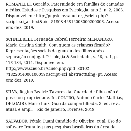
ROMANELLI, Geraldo. Paternidade em famílias de camadas
médias. Estudos e Pesquisas em Psicologia, ano 2, n. 2, 2003.
Disponível em: http://pepsic.bvsalud.org/scielo.php?
script=sci_arttext&pid=S1808-42812003000200006. Acesso
em: dez. 2019.
SCHNEEBELI, Fernanda Cabral Ferreira; MENANDRO,
Maria Cristina Smith. Com quem as crianças ficarão?
Representações sociais da guarda dos filhos após a
separação conjugal. Psicologia & Sociedade, v. 26, n. 1, p.
175-184, 2014. Disponível em:
http://www.scielo.br/scielo.php?pid=S0102-
71822014000100019&script=sci_abstract&tlng=pt. Acesso
em: dez. 2019.
SILVA, Regina Beatriz Tavares da. Guarda de filhos não é
posse ou propriedade. In: COLTRO, Antônio Carlos Mathias;
DELGADO, Mário Luiz. Guarda compartilhada. 3. ed. rev.,
atual. e ampl. – Rio de Janeiro, Forense, 2018.
SALVADOR, Pétala Tuani Candido de Oliveira, et al. Uso do
software Iramuteq nas pesquisas brasileiras da área da