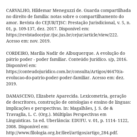
CARVALHO, Hildemar Meneguzzi de. Guarda compartilhada
no direito de família: notas sobre o compartilhamento do
amor. Revista do CEJUR/TJSC: Prestação Jurisdicional, v. 5, n.
01, p. 109-137, dez. 2017. Disponível em:
https://revistadocejur.tjsc.jus.br/cejur/article/view/222.
Acesso em: nov. 2019.
CORDEIRO, Marília Nadir de Albuquerque. A evolução do
pátrio poder - poder familiar. Conteúdo Jurídico. s/p, 2016.
Disponível em:
https://conteudojuridico.com.br/consulta/Artigos/46470/a-
evolucao-do-patrio-poder-poder-familiar. Acesso em: dez.
2019.
DAMASCENO, Elizabete Aparecida. Lexicometria, geração
de descritores, construção de ontologias e ensino de línguas:
implicações e perspectivas. In: Magalhães, J. S. de &
Travaglia, L. C. (Org.). Múltiplas Perspectivas em
Linguísticas. 1a ed. Uberlância: EDUFU. v. 01, p. 1114- 1122,
2008. Disponível em:
http://www.filologia.org.br/ileel/artigos/artigo_284.pdf.