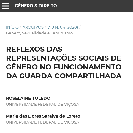
GÊNERO & DIREITO
INÍCIO
/
ARQUIVOS
/
V. 9 N. 04 (2020)
/
Gênero, Sexualidade e Feminismo
REFLEXOS DAS
REPRESENTAÇÕES SOCIAIS DE
GÊNERO NO FUNCIONAMENTO
DA GUARDA COMPARTILHADA
ROSELAINE TOLEDO
UNIVERSIDADE FEDERAL DE VIÇOSA
Maria das Dores Saraiva de Loreto
UNIVERSIDADE FEDERAL DE VIÇOSA