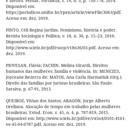
e afetivo. Pensar, Fortaleza, v. 19, n. 3, p. 750-778, 2014.
Disponível em:
https://periodicos.unifor.br/rpen/article/viewFile/3063/pdf.
Acesso em: dez. 2019.
PINTO, Céli Regina Jardim. Feminismo, história e poder.
Revista Sociologia e Política, v. 18, n. 36, p. 15–23, 2010.
Disponível em:
http://www.scielo.br/pdf/rsocp/v18n36/03.pdf. Acesso em:
dez. 2019.
PIOVESAN, Flávia; FACHIN, Melina Girardi. Direitos
humanos das mulheres: família e violência. In: MENEZES,
Joyceane Bezerra de; MATOS, Ana Carla Harmatiuk (Org.).
Direito das famílias por juristas brasileiras. São Paulo:
Saraiva, p. 67-91, 2013.
QUEIROZ, Vívian dos Santos; ARAGÓN, Jorge Alberto
Orellana. Alocação de tempo em trabalho pelas mulheres
brasileiras. Estud. Econ. v. 45, n. 4, p. 787-819, 2015.
Disponível em: http://www.scielo.br/pdf/ee/v45n4/0101-4161-
ee-45-04-0787.pdf. Acesso em: dez. 2019.