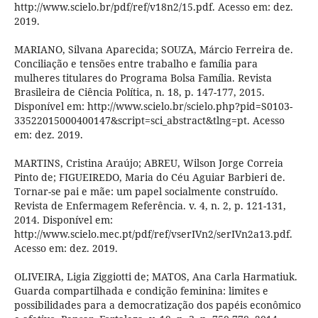
http://www.scielo.br/pdf/ref/v18n2/15.pdf. Acesso em: dez.
2019.
MARIANO, Silvana Aparecida; SOUZA, Márcio Ferreira de.
Conciliação e tensões entre trabalho e família para
mulheres titulares do Programa Bolsa Família. Revista
Brasileira de Ciência Política, n. 18, p. 147-177, 2015.
Disponível em: http://www.scielo.br/scielo.php?pid=S0103-
33522015000400147&script=sci_abstract&tlng=pt. Acesso
em: dez. 2019.
MARTINS, Cristina Araújo; ABREU, Wilson Jorge Correia
Pinto de; FIGUEIREDO, Maria do Céu Aguiar Barbieri de.
Tornar-se pai e mãe: um papel socialmente construído.
Revista de Enfermagem Referência. v. 4, n. 2, p. 121-131,
2014. Disponível em:
http://www.scielo.mec.pt/pdf/ref/vserIVn2/serIVn2a13.pdf.
Acesso em: dez. 2019.
OLIVEIRA, Ligia Ziggiotti de; MATOS, Ana Carla Harmatiuk.
Guarda compartilhada e condição feminina: limites e
possibilidades para a democratização dos papéis econômico