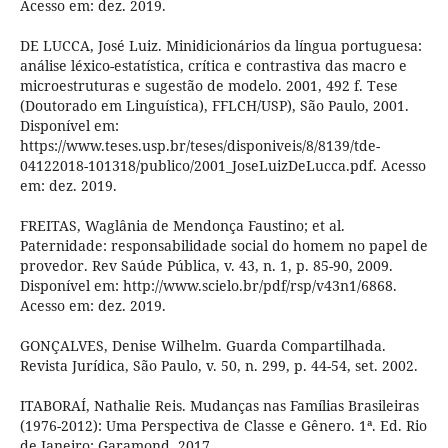
Acesso em: dez. 2019.
DE LUCCA, José Luiz. Minidicionários da língua portuguesa:
análise léxico-estatística, crítica e contrastiva das macro e
microestruturas e sugestão de modelo. 2001, 492 f. Tese
(Doutorado em Linguística), FFLCH/USP), São Paulo, 2001.
Disponível em:
https://www.teses.usp.br/teses/disponiveis/8/8139/tde-
04122018-101318/publico/2001_JoseLuizDeLucca.pdf. Acesso
em: dez. 2019.
FREITAS, Waglânia de Mendonça Faustino; et al.
Paternidade: responsabilidade social do homem no papel de
provedor. Rev Saúde Pública, v. 43, n. 1, p. 85-90, 2009.
Disponível em: http://www.scielo.br/pdf/rsp/v43n1/6868.
Acesso em: dez. 2019.
GONÇALVES, Denise Wilhelm. Guarda Compartilhada.
Revista Jurídica, São Paulo, v. 50, n. 299, p. 44-54, set. 2002.
ITABORAÍ, Nathalie Reis. Mudanças nas Famílias Brasileiras
(1976-2012): Uma Perspectiva de Classe e Gênero. 1ª. Ed. Rio
de Janeiro: Garamond, 2017.