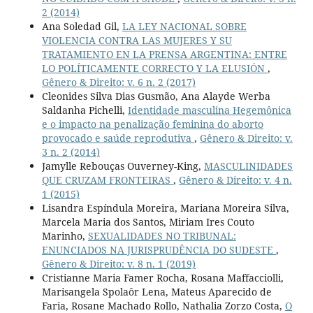
2 (2014)
Ana Soledad Gil,
LA LEY NACIONAL SOBRE
VIOLENCIA CONTRA LAS MUJERES Y SU
TRATAMIENTO EN LA PRENSA ARGENTINA: ENTRE
LO POLÍTICAMENTE CORRECTO Y LA ELUSIÓN
,
Gênero & Direito: v. 6 n. 2 (2017)
Cleonides Silva Dias Gusmão, Ana Alayde Werba
Saldanha Pichelli,
Identidade masculina Hegemônica
e o impacto na penalização feminina do aborto
provocado e saúde reprodutiva
,
Gênero & Direito: v.
3 n. 2 (2014)
Jamylle Rebouças Ouverney-King,
MASCULINIDADES
QUE CRUZAM FRONTEIRAS
,
Gênero & Direito: v. 4 n.
1 (2015)
Lisandra Espíndula Moreira, Mariana Moreira Silva,
Marcela Maria dos Santos, Miriam Ires Couto
Marinho,
SEXUALIDADES NO TRIBUNAL:
ENUNCIADOS NA JURISPRUDÊNCIA DO SUDESTE
,
Gênero & Direito: v. 8 n. 1 (2019)
Cristianne Maria Famer Rocha, Rosana Maffacciolli,
Marisangela Spolaôr Lena, Mateus Aparecido de
Faria, Rosane Machado Rollo, Nathalia Zorzo Costa,
O