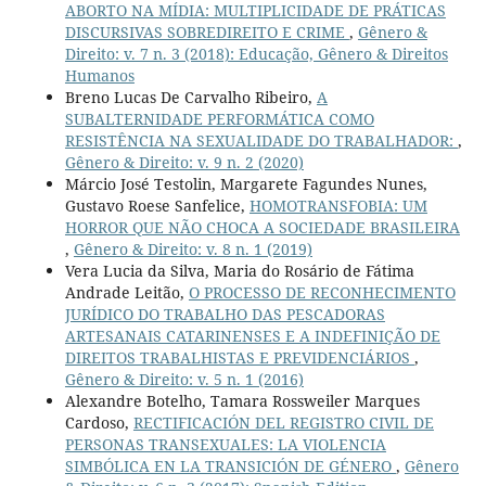
ABORTO NA MÍDIA: MULTIPLICIDADE DE PRÁTICAS
DISCURSIVAS SOBREDIREITO E CRIME
,
Gênero &
Direito: v. 7 n. 3 (2018): Educação, Gênero & Direitos
Humanos
Breno Lucas De Carvalho Ribeiro,
A
SUBALTERNIDADE PERFORMÁTICA COMO
RESISTÊNCIA NA SEXUALIDADE DO TRABALHADOR:
,
Gênero & Direito: v. 9 n. 2 (2020)
Márcio José Testolin, Margarete Fagundes Nunes,
Gustavo Roese Sanfelice,
HOMOTRANSFOBIA: UM
HORROR QUE NÃO CHOCA A SOCIEDADE BRASILEIRA
,
Gênero & Direito: v. 8 n. 1 (2019)
Vera Lucia da Silva, Maria do Rosário de Fátima
Andrade Leitão,
O PROCESSO DE RECONHECIMENTO
JURÍDICO DO TRABALHO DAS PESCADORAS
ARTESANAIS CATARINENSES E A INDEFINIÇÃO DE
DIREITOS TRABALHISTAS E PREVIDENCIÁRIOS
,
Gênero & Direito: v. 5 n. 1 (2016)
Alexandre Botelho, Tamara Rossweiler Marques
Cardoso,
RECTIFICACIÓN DEL REGISTRO CIVIL DE
PERSONAS TRANSEXUALES: LA VIOLENCIA
SIMBÓLICA EN LA TRANSICIÓN DE GÉNERO
,
Gênero