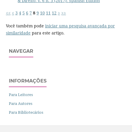
& Direito: v. 6 n. 3 (2017): Spanish Edition
<<
<
3
4
5
6
7
8
9
10
11
12
>
>>
Você também pode
iniciar uma pesquisa avançada por
similaridade
para este artigo.
NAVEGAR
INFORMAÇÕES
Para Leitores
Para Autores
Para Bibliotecários