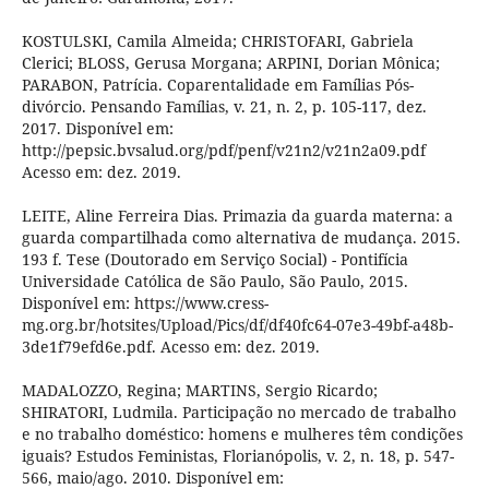
KOSTULSKI, Camila Almeida; CHRISTOFARI, Gabriela
Clerici; BLOSS, Gerusa Morgana; ARPINI, Dorian Mônica;
PARABON, Patrícia. Coparentalidade em Famílias Pós-
divórcio. Pensando Famílias, v. 21, n. 2, p. 105-117, dez.
2017. Disponível em:
http://pepsic.bvsalud.org/pdf/penf/v21n2/v21n2a09.pdf
Acesso em: dez. 2019.
LEITE, Aline Ferreira Dias. Primazia da guarda materna: a
guarda compartilhada como alternativa de mudança. 2015.
193 f. Tese (Doutorado em Serviço Social) - Pontifícia
Universidade Católica de São Paulo, São Paulo, 2015.
Disponível em: https://www.cress-
mg.org.br/hotsites/Upload/Pics/df/df40fc64-07e3-49bf-a48b-
3de1f79efd6e.pdf. Acesso em: dez. 2019.
MADALOZZO, Regina; MARTINS, Sergio Ricardo;
SHIRATORI, Ludmila. Participação no mercado de trabalho
e no trabalho doméstico: homens e mulheres têm condições
iguais? Estudos Feministas, Florianópolis, v. 2, n. 18, p. 547-
566, maio/ago. 2010. Disponível em: