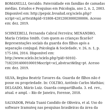
ROMANELLI, Geraldo. Paternidade em famílias de camadas
médias. Estudos e Pesquisas em Psicologia, ano 2, n. 2, 2003.
Disponível em: http://pepsic.bvsalud.org/scielo.php?
script=sci_arttext&pid=S1808-42812003000200006. Acesso
em: dez. 2019.
SCHNEEBELI, Fernanda Cabral Ferreira; MENANDRO,
Maria Cristina Smith. Com quem as crianças ficarão?
Representações sociais da guarda dos filhos após a
separação conjugal. Psicologia & Sociedade, v. 26, n. 1, p.
175-184, 2014. Disponível em:
http://www.scielo.br/scielo.php?pid=S0102-
71822014000100019&script=sci_abstract&tlng=pt. Acesso
em: dez. 2019.
SILVA, Regina Beatriz Tavares da. Guarda de filhos não é
posse ou propriedade. In: COLTRO, Antônio Carlos Mathias;
DELGADO, Mário Luiz. Guarda compartilhada. 3. ed. rev.,
atual. e ampl. – Rio de Janeiro, Forense, 2018.
SALVADOR, Pétala Tuani Candido de Oliveira, et al. Uso do
software Iramuteq nas pesquisas brasileiras da área da