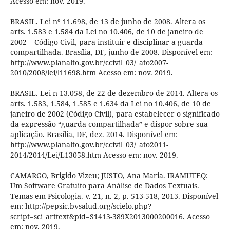
Acesso em: nov. 2019.
BRASIL. Lei nº 11.698, de 13 de junho de 2008. Altera os
arts. 1.583 e 1.584 da Lei no 10.406, de 10 de janeiro de
2002 – Código Civil, para instituir e disciplinar a guarda
compartilhada. Brasília, DF, junho de 2008. Disponível em:
http://www.planalto.gov.br/ccivil_03/_ato2007-
2010/2008/lei/l11698.htm Acesso em: nov. 2019.
BRASIL. Lei n 13.058, de 22 de dezembro de 2014. Altera os
arts. 1.583, 1.584, 1.585 e 1.634 da Lei no 10.406, de 10 de
janeiro de 2002 (Código Civil), para estabelecer o significado
da expressão “guarda compartilhada” e dispor sobre sua
aplicação. Brasília, DF, dez. 2014. Disponível em:
http://www.planalto.gov.br/ccivil_03/_ato2011-
2014/2014/Lei/L13058.htm Acesso em: nov. 2019.
CAMARGO, Brigido Vizeu; JUSTO, Ana Maria. IRAMUTEQ:
Um Software Gratuito para Análise de Dados Textuais.
Temas em Psicologia. v. 21, n. 2, p. 513-518, 2013. Disponível
em: http://pepsic.bvsalud.org/scielo.php?
script=sci_arttext&pid=S1413-389X2013000200016. Acesso
em: nov. 2019.