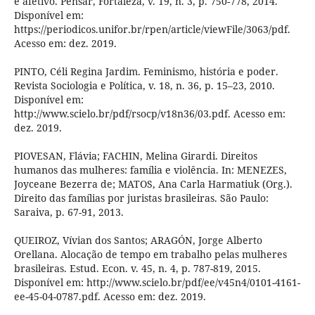
e afetivo. Pensar, Fortaleza, v. 19, n. 3, p. 750-778, 2014.
Disponível em:
https://periodicos.unifor.br/rpen/article/viewFile/3063/pdf.
Acesso em: dez. 2019.
PINTO, Céli Regina Jardim. Feminismo, história e poder.
Revista Sociologia e Política, v. 18, n. 36, p. 15–23, 2010.
Disponível em:
http://www.scielo.br/pdf/rsocp/v18n36/03.pdf. Acesso em:
dez. 2019.
PIOVESAN, Flávia; FACHIN, Melina Girardi. Direitos
humanos das mulheres: família e violência. In: MENEZES,
Joyceane Bezerra de; MATOS, Ana Carla Harmatiuk (Org.).
Direito das famílias por juristas brasileiras. São Paulo:
Saraiva, p. 67-91, 2013.
QUEIROZ, Vívian dos Santos; ARAGÓN, Jorge Alberto
Orellana. Alocação de tempo em trabalho pelas mulheres
brasileiras. Estud. Econ. v. 45, n. 4, p. 787-819, 2015.
Disponível em: http://www.scielo.br/pdf/ee/v45n4/0101-4161-
ee-45-04-0787.pdf. Acesso em: dez. 2019.