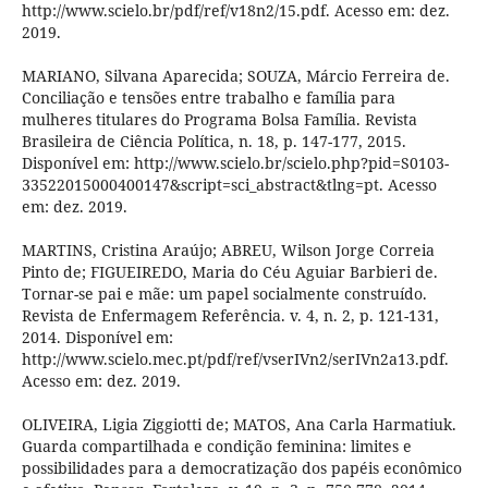
http://www.scielo.br/pdf/ref/v18n2/15.pdf. Acesso em: dez.
2019.
MARIANO, Silvana Aparecida; SOUZA, Márcio Ferreira de.
Conciliação e tensões entre trabalho e família para
mulheres titulares do Programa Bolsa Família. Revista
Brasileira de Ciência Política, n. 18, p. 147-177, 2015.
Disponível em: http://www.scielo.br/scielo.php?pid=S0103-
33522015000400147&script=sci_abstract&tlng=pt. Acesso
em: dez. 2019.
MARTINS, Cristina Araújo; ABREU, Wilson Jorge Correia
Pinto de; FIGUEIREDO, Maria do Céu Aguiar Barbieri de.
Tornar-se pai e mãe: um papel socialmente construído.
Revista de Enfermagem Referência. v. 4, n. 2, p. 121-131,
2014. Disponível em:
http://www.scielo.mec.pt/pdf/ref/vserIVn2/serIVn2a13.pdf.
Acesso em: dez. 2019.
OLIVEIRA, Ligia Ziggiotti de; MATOS, Ana Carla Harmatiuk.
Guarda compartilhada e condição feminina: limites e
possibilidades para a democratização dos papéis econômico