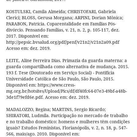
KOSTULSKI, Camila Almeida; CHRISTOFARI, Gabriela
Clerici; BLOSS, Gerusa Morgana; ARPINI, Dorian Mônica;
PARABON, Patrícia. Coparentalidade em Famílias Pós-
divórcio. Pensando Famílias, v. 21, n. 2, p. 105-117, dez.
2017. Disponível em:
http://pepsic.bvsalud.org/pdf/penf/v21n2/v21n2a09.pdf
Acesso em: dez. 2019.
LEITE, Aline Ferreira Dias. Primazia da guarda materna: a
guarda compartilhada como alternativa de mudança. 2015.
193 f. Tese (Doutorado em Serviço Social) - Pontifícia
Universidade Católica de São Paulo, São Paulo, 2015.
Disponível em: https://www.cress-
mg.org.br/hotsites/Upload/Pics/df/df40fc64-07e3-49bf-a48b-
3de1f79efd6e.pdf. Acesso em: dez. 2019.
MADALOZZO, Regina; MARTINS, Sergio Ricardo;
SHIRATORI, Ludmila. Participação no mercado de trabalho
e no trabalho doméstico: homens e mulheres têm condições
iguais? Estudos Feministas, Florianópolis, v. 2, n. 18, p. 547-
566, maio/ago. 2010. Disponível em: