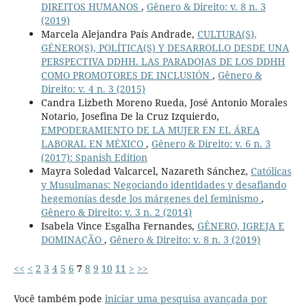
DIREITOS HUMANOS
,
Gênero & Direito: v. 8 n. 3
(2019)
Marcela Alejandra País Andrade,
CULTURA(S),
GÉNERO(S), POLÍTICA(S) Y DESARROLLO DESDE UNA
PERSPECTIVA DDHH. LAS PARADOJAS DE LOS DDHH
COMO PROMOTORES DE INCLUSIÓN
,
Gênero &
Direito: v. 4 n. 3 (2015)
Candra Lizbeth Moreno Rueda, José Antonio Morales
Notario, Josefina De la Cruz Izquierdo,
EMPODERAMIENTO DE LA MUJER EN EL ÁREA
LABORAL EN MÉXICO
,
Gênero & Direito: v. 6 n. 3
(2017): Spanish Edition
Mayra Soledad Valcarcel, Nazareth Sánchez,
Católicas
y Musulmanas: Negociando identidades y desafiando
hegemonías desde los márgenes del feminismo
,
Gênero & Direito: v. 3 n. 2 (2014)
Isabela Vince Esgalha Fernandes,
GÊNERO, IGREJA E
DOMINAÇÃO
,
Gênero & Direito: v. 8 n. 3 (2019)
<<
<
2
3
4
5
6
7
8
9
10
11
>
>>
Você também pode
iniciar uma pesquisa avançada por