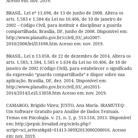
Acesso em: nov. 2019.
BRASIL. Lei nº 11.698, de 13 de junho de 2008. Altera os
arts. 1.583 e 1.584 da Lei no 10.406, de 10 de janeiro de
2002 – Código Civil, para instituir e disciplinar a guarda
compartilhada. Brasília, DF, junho de 2008. Disponível em:
http://www.planalto.gov.br/ccivil_03/_ato2007-
2010/2008/lei/l11698.htm Acesso em: nov. 2019.
BRASIL. Lei n 13.058, de 22 de dezembro de 2014. Altera os
arts. 1.583, 1.584, 1.585 e 1.634 da Lei no 10.406, de 10 de
janeiro de 2002 (Código Civil), para estabelecer o significado
da expressão “guarda compartilhada” e dispor sobre sua
aplicação. Brasília, DF, dez. 2014. Disponível em:
http://www.planalto.gov.br/ccivil_03/_ato2011-
2014/2014/Lei/L13058.htm Acesso em: nov. 2019.
CAMARGO, Brigido Vizeu; JUSTO, Ana Maria. IRAMUTEQ:
Um Software Gratuito para Análise de Dados Textuais.
Temas em Psicologia. v. 21, n. 2, p. 513-518, 2013. Disponível
em: http://pepsic.bvsalud.org/scielo.php?
script=sci_arttext&pid=S1413-389X2013000200016. Acesso
em: nov. 2019.