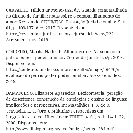
CARVALHO, Hildemar Meneguzzi de. Guarda compartilhada
no direito de família: notas sobre o compartilhamento do
amor. Revista do CEJUR/TJSC: Prestação Jurisdicional, v. 5, n.
01, p. 109-137, dez. 2017. Disponível em:
https://revistadocejur.tjsc.jus.br/cejur/article/view/222.
Acesso em: nov. 2019.
CORDEIRO, Marília Nadir de Albuquerque. A evolução do
pátrio poder - poder familiar. Conteúdo Jurídico. s/p, 2016.
Disponível em:
https://conteudojuridico.com.br/consulta/Artigos/46470/a-
evolucao-do-patrio-poder-poder-familiar. Acesso em: dez.
2019.
DAMASCENO, Elizabete Aparecida. Lexicometria, geração
de descritores, construção de ontologias e ensino de línguas:
implicações e perspectivas. In: Magalhães, J. S. de &
Travaglia, L. C. (Org.). Múltiplas Perspectivas em
Linguísticas. 1a ed. Uberlância: EDUFU. v. 01, p. 1114- 1122,
2008. Disponível em:
http://www.filologia.org.br/ileel/artigos/artigo_284.pdf.