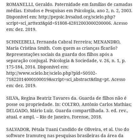
ROMANELLI, Geraldo. Paternidade em famílias de camadas
médias. Estudos e Pesquisas em Psicologia, ano 2, n. 2, 2003.
Disponível em: http://pepsic.bvsalud.org/scielo.php?
script=sci_arttext&pid=S1808-42812003000200006. Acesso
em: dez. 2019.
SCHNEEBELI, Fernanda Cabral Ferreira; MENANDRO,
Maria Cristina Smith. Com quem as crianças ficarão?
Representações sociais da guarda dos filhos após a
separação conjugal. Psicologia & Sociedade, v. 26, n. 1, p.
175-184, 2014. Disponível em:
http://www.scielo.br/scielo.php?pid=S0102-
71822014000100019&script=sci_abstract&tlng=pt. Acesso
em: dez. 2019.
SILVA, Regina Beatriz Tavares da. Guarda de filhos não é
posse ou propriedade. In: COLTRO, Antônio Carlos Mathias;
DELGADO, Mário Luiz. Guarda compartilhada. 3. ed. rev.,
atual. e ampl. – Rio de Janeiro, Forense, 2018.
SALVADOR, Pétala Tuani Candido de Oliveira, et al. Uso do
software Iramuteq nas pesquisas brasileiras da área da