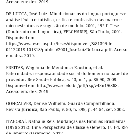
Acesso em: dez. 2019.
DE LUCCA, José Luiz. Minidicionários da língua portuguesa:
análise léxico-estatística, crítica e contrastiva das macro e
microestruturas e sugestão de modelo. 2001, 492 f. Tese
(Doutorado em Linguística), FFLCH/USP), São Paulo, 2001.
Disponível em:
https://www.teses.usp.br/teses/disponiveis/8/8139/tde-
04122018-101318/publico/2001_JoseLuizDeLucca.pdf. Acesso
em: dez. 2019.
FREITAS, Waglânia de Mendonça Faustino; et al.
Paternidade: responsabilidade social do homem no papel de
provedor. Rev Saúde Pública, v. 43, n. 1, p. 85-90, 2009.
Disponível em: http://www.scielo.br/pdf/rsp/v43n1/6868.
Acesso em: dez. 2019.
GONÇALVES, Denise Wilhelm. Guarda Compartilhada.
Revista Jurídica, São Paulo, v. 50, n. 299, p. 44-54, set. 2002.
ITABORAÍ, Nathalie Reis. Mudanças nas Famílias Brasileiras
(1976-2012): Uma Perspectiva de Classe e Gênero. 1ª. Ed. Rio
de Janeiro: Garamond, 2017.