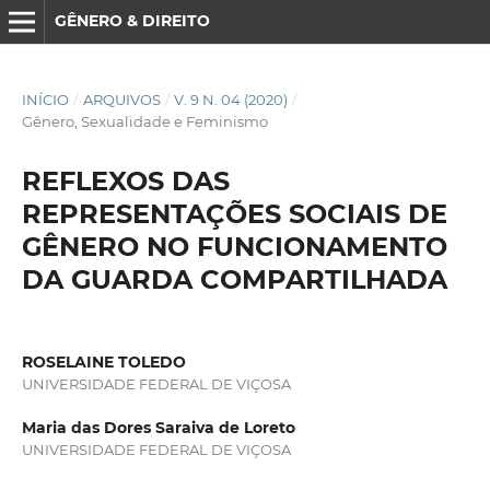
GÊNERO & DIREITO
INÍCIO
/
ARQUIVOS
/
V. 9 N. 04 (2020)
/
Gênero, Sexualidade e Feminismo
REFLEXOS DAS
REPRESENTAÇÕES SOCIAIS DE
GÊNERO NO FUNCIONAMENTO
DA GUARDA COMPARTILHADA
ROSELAINE TOLEDO
UNIVERSIDADE FEDERAL DE VIÇOSA
Maria das Dores Saraiva de Loreto
UNIVERSIDADE FEDERAL DE VIÇOSA