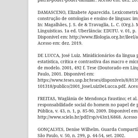
DAMASCENO, Elizabete Aparecida. Lexicometria,
construção de ontologias e ensino de línguas: im
In: Magalhães, J. S. de & Travaglia, L. C. (Org.).
Linguísticas. 1a ed. Uberlância: EDUFU. v. 01, p.
Disponível em: http://www.filologia.org.br/ileel/a
Acesso em: dez. 2019.
DE LUCCA, José Luiz. Minidicionários da língua p
estatística, crítica e contrastiva das macro e mi
de modelo. 2001, 492 f. Tese (Doutorado em Ling
Paulo, 2001. Disponível em:
https://www.teses.usp.br/teses/disponiveis/8/81
101318/publico/2001_JoseLuizDeLucca.pdf. Acess
FREITAS, Waglânia de Mendonça Faustino; et al.
responsabilidade social do homem no papel de
Pública, v. 43, n. 1, p. 85-90, 2009. Disponível em
http://www.scielo.br/pdf/rsp/v43n1/6868. Acesso
GONÇALVES, Denise Wilhelm. Guarda Compartilh
São Paulo, v. 50, n. 299, p. 44-54, set. 2002.