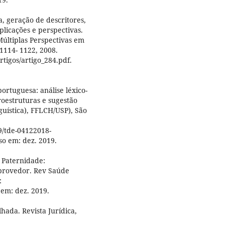
 geração de descritores,
plicações e perspectivas.
 Múltiplas Perspectivas em
 1114- 1122, 2008.
rtigos/artigo_284.pdf.
ortuguesa: análise léxico-
croestruturas e sugestão
uística), FFLCH/USP), São
39/tde-04122018-
o em: dez. 2019.
 Paternidade:
 provedor. Rev Saúde
:
 em: dez. 2019.
ada. Revista Jurídica,