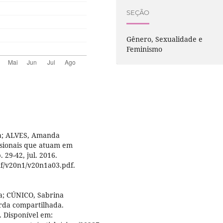
SEÇÃO
Gênero, Sexualidade e
Feminismo
na; ALVES, Amanda
issionais que atuam em
. 29-42, jul. 2016.
nf/v20n1/v20n1a03.pdf.
a; CÚNICO, Sabrina
arda compartilhada.
4. Disponível em: