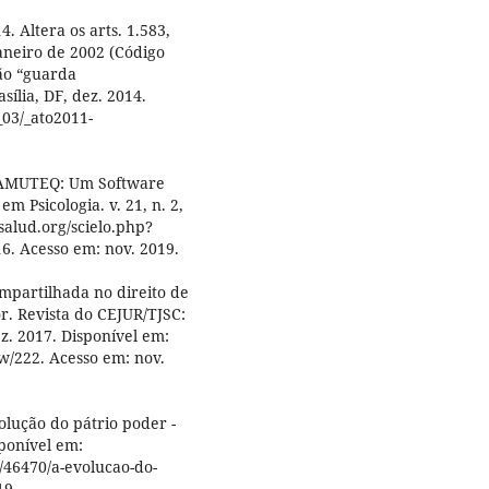
 Altera os arts. 1.583,
janeiro de 2002 (Código
são “guarda
sília, DF, dez. 2014.
_03/_ato2011-
.
RAMUTEQ: Um Software
m Psicologia. v. 21, n. 2,
vsalud.org/scielo.php?
6. Acesso em: nov. 2019.
partilhada no direito de
r. Revista do CEJUR/TJSC:
dez. 2017. Disponível em:
iew/222. Acesso em: nov.
lução do pátrio poder -
sponível em:
s/46470/a-evolucao-do-
19.