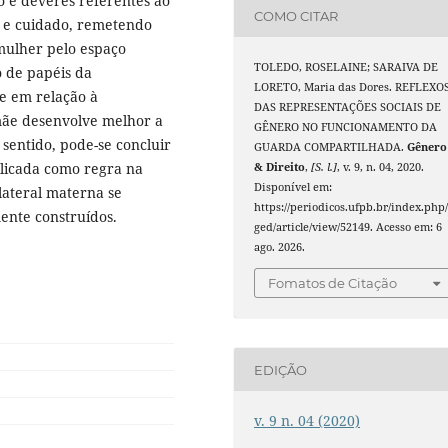
o e deveres referentes ao
COMO CITAR
o e cuidado, remetendo
mulher pelo espaço
TOLEDO, ROSELAINE; SARAIVA DE
o de papéis da
LORETO, Maria das Dores. REFLEXO
e em relação à
DAS REPRESENTAÇÕES SOCIAIS DE
mãe desenvolve melhor a
GÊNERO NO FUNCIONAMENTO DA
sentido, pode-se concluir
GUARDA COMPARTILHADA.
Gênero
plicada como regra na
& Direito
,
[S. l.]
, v. 9, n. 04, 2020.
Disponível em:
lateral materna se
https://periodicos.ufpb.br/index.php
ente construídos.
ged/article/view/52149. Acesso em: 6
ago. 2026.
Fomatos de Citação
EDIÇÃO
v. 9 n. 04 (2020)