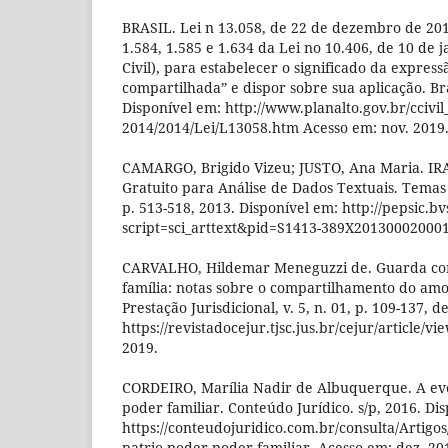
BRASIL. Lei n 13.058, de 22 de dezembro de 2014.
1.584, 1.585 e 1.634 da Lei no 10.406, de 10 de 
Civil), para estabelecer o significado da expres
compartilhada” e dispor sobre sua aplicação. Bra
Disponível em: http://www.planalto.gov.br/ccivil
2014/2014/Lei/L13058.htm Acesso em: nov. 2019
CAMARGO, Brigido Vizeu; JUSTO, Ana Maria. I
Gratuito para Análise de Dados Textuais. Temas e
p. 513-518, 2013. Disponível em: http://pepsic.b
script=sci_arttext&pid=S1413-389X201300020001
CARVALHO, Hildemar Meneguzzi de. Guarda com
família: notas sobre o compartilhamento do amo
Prestação Jurisdicional, v. 5, n. 01, p. 109-137, 
https://revistadocejur.tjsc.jus.br/cejur/article/v
2019.
CORDEIRO, Marília Nadir de Albuquerque. A evo
poder familiar. Conteúdo Jurídico. s/p, 2016. Di
https://conteudojuridico.com.br/consulta/Artigo
patrio-poder-poder-familiar. Acesso em: dez. 20