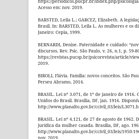
https://periodicos.pucpr.br/index.php/psicologi
Acesso em: nov. 2019.
BARSTED, Leila L.; GARCEZ, Elizabeth. A legislaç
Brasil. In: BARSTED, Leila L. As mulheres e os dir
Janeiro: Cepia, 1999.
BERNARDI, Denise. Paternidade e cuidado: “novo
discursos. Rev. Psic. São Paulo, v. 26, n.1, p. 59-
https://revistas.pucsp.br/psicorevista/article/vi
2019.
BIROLI, Flávia. Família: novos conceitos. São Pa
Perseu Abramo, 2014.
BRASIL. Lei nº 3.071, de 1º de janeiro de 1916. 
Unidos do Brasil. Brasília, DF, jan. 1916. Disponí
http://www.planalto.gov.br/ccivil_03/leis/L3071.
BRASIL. Lei nº 4.121, de 27 de agosto de 1962. D
jurídica da mulher casada. Brasília, DF, ago. 19
http://www.planalto.gov.br/ccivil_03/leis/1950-
nov. 2019.