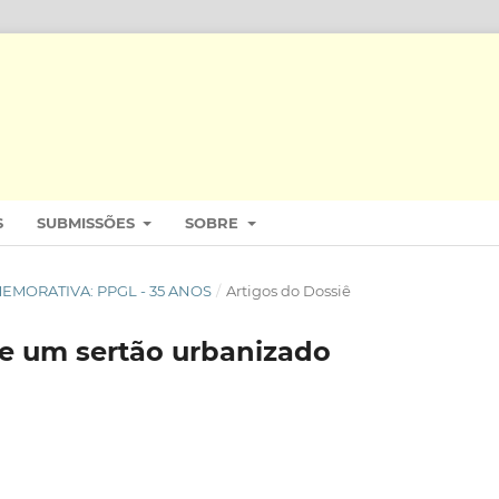
S
SUBMISSÕES
SOBRE
COMEMORATIVA: PPGL - 35 ANOS
/
Artigos do Dossiê
 de um sertão urbanizado