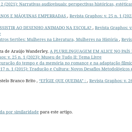
 2 (2021): Narrativas audiovisuais: perspectivas históricas, estética
NOS E MÁQUINAS EMPERRADAS
,
Revista Graphos: v. 25 n. 1 (202
ASSISTIR AO DESENHO ANIMADO NA ESCOLA?
,
Revista Graphos: v
e
tros Sertões: Mulheres na Literatura, Mulheres na História
,
Revis
lza de Araújo Wanderley,
A PLURILINGUAGEM EM ALICE NO PAÍS
os: v. 25 n. 1 (2023): Museu de Tudo II: Tema Livre
guração do tempo e da memória no romance e na adaptação fílmi
 17 n. 1 (2015): Tradução e Cultura: Novos Desafios Metodológicos 
stelo Branco Brito ,
“EFÍGIE QUE QUEIMA” :
,
Revista Graphos: v. 2
da por similaridade
para este artigo.