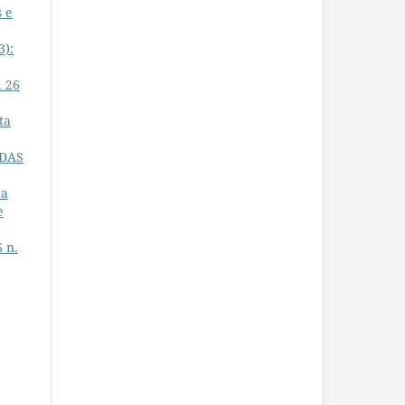
s e
3):
. 26
ta
 DAS
ca
e
6 n.