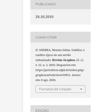
PUBLICADO
28.10.2010
COMO CITAR
D’ ANDREA, Moema Selma. Galiléia: o
conflito épico de um sertão
urbanizado.
Revista Graphos
,
[S. l.]
,
v. 12, n. 2, 2010. Disponível em:
https://periodicos.ufpb.br/index.php/
graphos/article/view/10911. Acesso
em: 6 ago. 2026.
Fomatos de Citação
EDIÇÃO