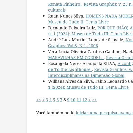
Renata Pinheiro
,
Revista Graphos: v. 23 n.
culturais
Ruan Nunes Silva,
HOMENS NADA MODER
Museu de Tudo II: Tema Livre
Fernando Teixeira Luiz,
POR QUE (NÃO) 
n. 1 (2024): Museu de Tudo III: Tema Livr
André Luiz Martins Lopez de Scoville,
Nou
Graphos: Vol.8, N.1, 2006
Vera Lucia Oliveira Cardoso Galdino, Nae
MARAVILHAS EM CORDEL:
,
Revista Graph
Rosângela Neres Araújo da SILVA,
A confi
de To the Lighthouse
,
Revista Graphos: v.
Interdisciplinares na Dimensão Global
Willians Alves da Silva, Fábio Leonardo Ca
1 (2024): Museu de Tudo III: Tema Livre
<<
<
3
4
5
6
7
8
9
10
11
12
>
>>
Você também pode
iniciar uma pesquisa avança