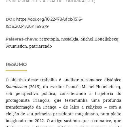
UNIVERSIDADE ESTADUAL DE LONDRINA (UEL)
DOI:
https://doi.org/10.22478/ufpb.1516-
1536.2024v26n1.69579
retrotopia, nostalgia, Michel Houellebecq,
Palavras-chave:
Soumission, patriarcado
RESUMO
O objetivo deste trabalho é analisar o romance distópico
Soumission
(2015), do escritor francês Michel Houellebecq,
sob perspectiva política, considerando a trajetória do
protagonista François, que testemunha uma profunda
transformação da França – de laico a religioso – com a
eleição de seu primeiro presidente muçulmano, num pleito
imaginado em 2022. O artigo sustenta que o romance, que