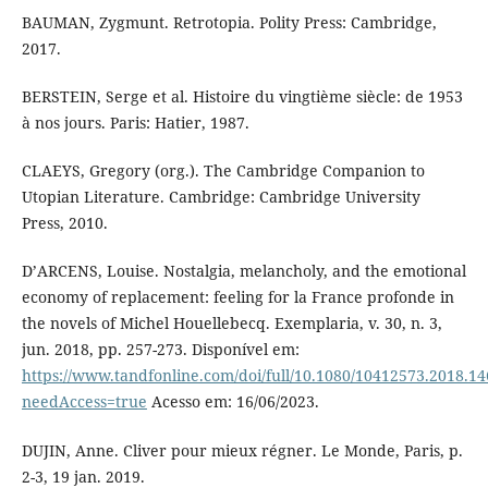
BAUMAN, Zygmunt. Retrotopia. Polity Press: Cambridge,
2017.
BERSTEIN, Serge et al. Histoire du vingtième siècle: de 1953
à nos jours. Paris: Hatier, 1987.
CLAEYS, Gregory (org.). The Cambridge Companion to
Utopian Literature. Cambridge: Cambridge University
Press, 2010.
D’ARCENS, Louise. Nostalgia, melancholy, and the emotional
economy of replacement: feeling for la France profonde in
the novels of Michel Houellebecq. Exemplaria, v. 30, n. 3,
jun. 2018, pp. 257-273. Disponível em:
https://www.tandfonline.com/doi/full/10.1080/10412573.2018.1
needAccess=true
Acesso em: 16/06/2023.
DUJIN, Anne. Cliver pour mieux régner. Le Monde, Paris, p.
2-3, 19 jan. 2019.