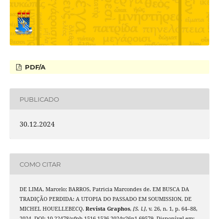
PDF/A
PUBLICADO
30.12.2024
COMO CITAR
DE LIMA, Marcelo; BARROS, Patricia Marcondes de. EM BUSCA DA
TRADIÇÃO PERDIDA: A UTOPIA DO PASSADO EM SOUMISSION, DE
MICHEL HOUELLEBECQ.
Revista Graphos
,
[S. l.]
, v. 26, n. 1, p. 64–88,
2024. DOI: 10.22478/ufpb.1516-1536.2024v26n1.69579. Disponível em: