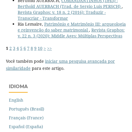
Berthold AUERBACH,
COMANDANTINHOS (1843) -
Berthold AUERBACH (Trad. de Sergio Luis PERSCH)
,
Revista Graphos: v. 18 n. 2 (2016): Traduzir -
Transcriar - Transformar
Ria Lemaire,
Patrimônio e Matrimônio III: arqueologia
e reinvenção do saber matrimonial
,
Revista Graphos:
v. 22 n. 3 (2020): Middle Ages: Múltiplas Perspectivas
1
2
3
4
5
6
7
8
9
10
>
>>
Você também pode
iniciar uma pesquisa avançada por
similaridade
para este artigo.
IDIOMA
English
Português (Brasil)
Français (France)
Español (España)