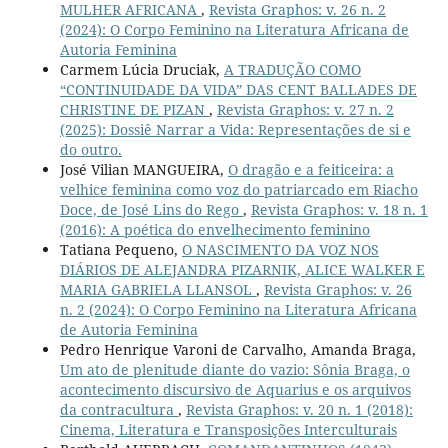
MULHER AFRICANA
,
Revista Graphos: v. 26 n. 2
(2024): O Corpo Feminino na Literatura Africana de
Autoria Feminina
Carmem Lúcia Druciak,
A TRADUÇÃO COMO
“CONTINUIDADE DA VIDA” DAS CENT BALLADES DE
CHRISTINE DE PIZAN
,
Revista Graphos: v. 27 n. 2
(2025): Dossiê Narrar a Vida: Representações de si e
do outro.
José Vilian MANGUEIRA,
O dragão e a feiticeira: a
velhice feminina como voz do patriarcado em Riacho
Doce, de José Lins do Rego
,
Revista Graphos: v. 18 n. 1
(2016): A poética do envelhecimento feminino
Tatiana Pequeno,
O NASCIMENTO DA VOZ NOS
DIÁRIOS DE ALEJANDRA PIZARNIK, ALICE WALKER E
MARIA GABRIELA LLANSOL
,
Revista Graphos: v. 26
n. 2 (2024): O Corpo Feminino na Literatura Africana
de Autoria Feminina
Pedro Henrique Varoni de Carvalho, Amanda Braga,
Um ato de plenitude diante do vazio: Sônia Braga, o
acontecimento discursivo de Aquarius e os arquivos
da contracultura
,
Revista Graphos: v. 20 n. 1 (2018):
Cinema, Literatura e Transposições Interculturais