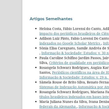
Artigos Semelhantes
Heloisa Costa, Fábio Lorensi do Canto, Adi
impacto dos periódicos brasileiros de Ciê
Adilson Luiz Pinto, Fabio Lorensi Do Can
indexados no Google Scholar Metrics
,
Inf
Sônia Elisa Caregnato, Samile Andréa de 
,
Informação & Sociedade: Estudos: v. 30 n.
Paula Caroline Schifino Jardim Passos, Ja
Silva,
Critérios de qualidade em periódicos
Rosangela Schwarz Rodrigues, Augiza Karl
Santos,
Periódicos científicos na área de H
Informação & Sociedade: Estudos: v. 29 n. 
Sâmela Rouse de Brito Silva, Renato Ferna
Sistemas de Indexação Automática por At
Rosangela Schwarz Rodrigues, Mariana Faus
títulos brasileiros indexados em bases int
Maria Juliana Nunes da Silva, Ivana Denis
federais da Alemanha
,
Informação & Socie