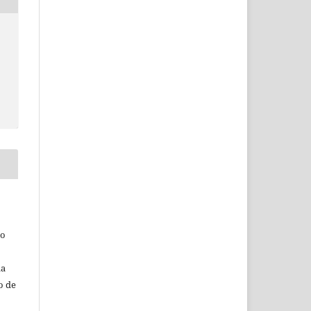
do
da
o de