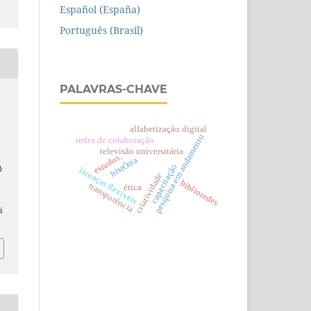
Español (España)
Português (Brasil)
PALAVRAS-CHAVE
alfabetização digital
pesquisa em andamento
redes de colaboração
televisão universitária
estudos.
histÓria
capacitação
&
licenças flexíveis
criatividade
o
biblioredes
transparência
ética
i