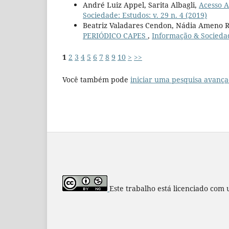
André Luiz Appel, Sarita Albagli,
Acesso A
Sociedade: Estudos: v. 29 n. 4 (2019)
Beatriz Valadares Cendon, Nádia Ameno R
PERIÓDICO CAPES
,
Informação & Sociedade
1
2
3
4
5
6
7
8
9
10
>
>>
Você também pode
iniciar uma pesquisa avança
Este trabalho está licenciado com