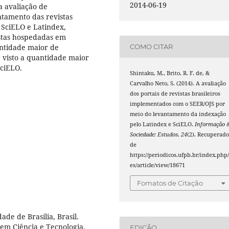
2014-06-19
a avaliação de
ntamento das revistas
 SciELO e Latindex,
stas hospedadas em
ntidade maior de
COMO CITAR
l, visto a quantidade maior
SciELO.
Shintaku, M., Brito, R. F. de, &
Carvalho Neto, S. (2014). A avaliação
dos portais de revistas brasileiros
implementados com o SEER/OJS por
meio do levantamento da indexação
pelo Latindex e SciELO.
Informação 
Sociedade: Estudos
,
24
(2). Recuperad
de
https://periodicos.ufpb.br/index.php/
es/article/view/18671
Fomatos de Citação
de de Brasília, Brasil.
 em Ciência e Tecnologia,
EDIÇÃO