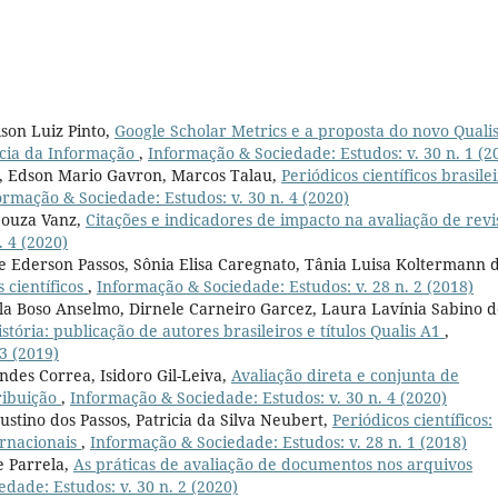
lson Luiz Pinto,
Google Scholar Metrics e a proposta do novo Qualis
ncia da Informação
,
Informação & Sociedade: Estudos: v. 30 n. 1 (2
to, Edson Mario Gavron, Marcos Talau,
Periódicos científicos brasile
ormação & Sociedade: Estudos: v. 30 n. 4 (2020)
Souza Vanz,
Citações e indicadores de impacto na avaliação de revi
 4 (2020)
ire Ederson Passos, Sônia Elisa Caregnato, Tânia Luisa Koltermann 
 científicos
,
Informação & Sociedade: Estudos: v. 28 n. 2 (2018)
a Boso Anselmo, Dirnele Carneiro Garcez, Laura Lavínia Sabino d
istória: publicação de autores brasileiros e títulos Qualis A1
,
3 (2019)
ndes Correa, Isidoro Gil-Leiva,
Avaliação direta e conjunta de
ribuição
,
Informação & Sociedade: Estudos: v. 30 n. 4 (2020)
tino dos Passos, Patricia da Silva Neubert,
Periódicos científicos:
ernacionais
,
Informação & Sociedade: Estudos: v. 28 n. 1 (2018)
e Parrela,
As práticas de avaliação de documentos nos arquivos
dade: Estudos: v. 30 n. 2 (2020)