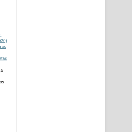
:
020)
iros
stas
da
os