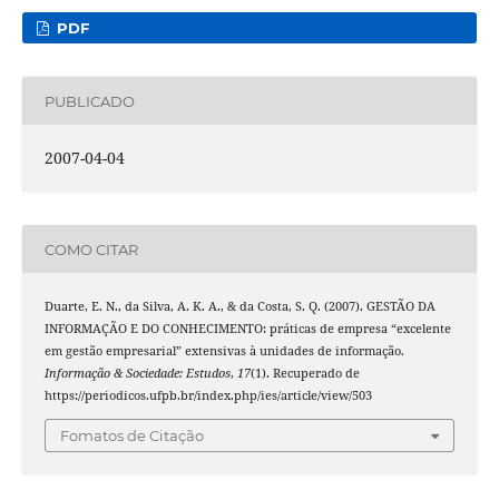
PDF
PUBLICADO
2007-04-04
COMO CITAR
Duarte, E. N., da Silva, A. K. A., & da Costa, S. Q. (2007). GESTÃO DA
INFORMAÇÃO E DO CONHECIMENTO: práticas de empresa “excelente
em gestão empresarial” extensivas à unidades de informação.
Informação & Sociedade: Estudos
,
17
(1). Recuperado de
https://periodicos.ufpb.br/index.php/ies/article/view/503
Fomatos de Citação