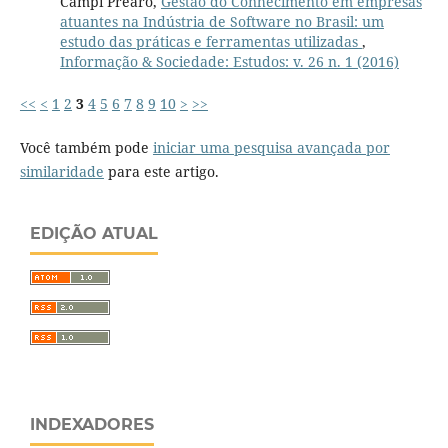
Campi Prearo,
Gestão do Conhecimento em empresas
atuantes na Indústria de Software no Brasil: um
estudo das práticas e ferramentas utilizadas
,
Informação & Sociedade: Estudos: v. 26 n. 1 (2016)
<<
<
1
2
3
4
5
6
7
8
9
10
>
>>
Você também pode
iniciar uma pesquisa avançada por
similaridade
para este artigo.
EDIÇÃO ATUAL
INDEXADORES