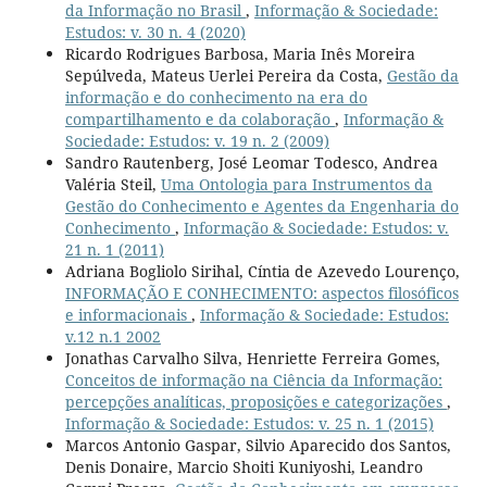
da Informação no Brasil
,
Informação & Sociedade:
Estudos: v. 30 n. 4 (2020)
Ricardo Rodrigues Barbosa, Maria Inês Moreira
Sepúlveda, Mateus Uerlei Pereira da Costa,
Gestão da
informação e do conhecimento na era do
compartilhamento e da colaboração
,
Informação &
Sociedade: Estudos: v. 19 n. 2 (2009)
Sandro Rautenberg, José Leomar Todesco, Andrea
Valéria Steil,
Uma Ontologia para Instrumentos da
Gestão do Conhecimento e Agentes da Engenharia do
Conhecimento
,
Informação & Sociedade: Estudos: v.
21 n. 1 (2011)
Adriana Bogliolo Sirihal, Cíntia de Azevedo Lourenço,
INFORMAÇÃO E CONHECIMENTO: aspectos filosóficos
e informacionais
,
Informação & Sociedade: Estudos:
v.12 n.1 2002
Jonathas Carvalho Silva, Henriette Ferreira Gomes,
Conceitos de informação na Ciência da Informação:
percepções analíticas, proposições e categorizações
,
Informação & Sociedade: Estudos: v. 25 n. 1 (2015)
Marcos Antonio Gaspar, Silvio Aparecido dos Santos,
Denis Donaire, Marcio Shoiti Kuniyoshi, Leandro