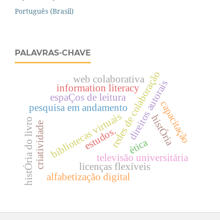
Português (Brasil)
PALAVRAS-CHAVE
redes de colaboração
web colaborativa
direitos autorais
information literacy
espaÇos de leitura
capacitação
pesquisa em andamento
bibliotecas virtuais
histÓria
histÓria do livro
criatividade
estudos.
ética
televisão universitária
licenças flexíveis
alfabetização digital