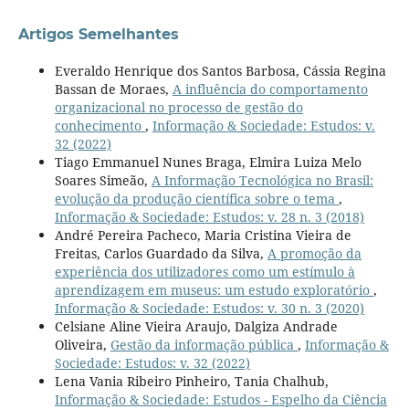
Artigos Semelhantes
Everaldo Henrique dos Santos Barbosa, Cássia Regina
Bassan de Moraes,
A influência do comportamento
organizacional no processo de gestão do
conhecimento
,
Informação & Sociedade: Estudos: v.
32 (2022)
Tiago Emmanuel Nunes Braga, Elmira Luiza Melo
Soares Simeão,
A Informação Tecnológica no Brasil:
evolução da produção científica sobre o tema
,
Informação & Sociedade: Estudos: v. 28 n. 3 (2018)
André Pereira Pacheco, Maria Cristina Vieira de
Freitas, Carlos Guardado da Silva,
A promoção da
experiência dos utilizadores como um estímulo à
aprendizagem em museus: um estudo exploratório
,
Informação & Sociedade: Estudos: v. 30 n. 3 (2020)
Celsiane Aline Vieira Araujo, Dalgiza Andrade
Oliveira,
Gestão da informação pública
,
Informação &
Sociedade: Estudos: v. 32 (2022)
Lena Vania Ribeiro Pinheiro, Tania Chalhub,
Informação & Sociedade: Estudos - Espelho da Ciência