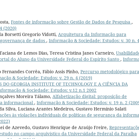
osta,
Fontes de informação sobre Gestão de Dados de Pesquisa
,
4 (2020)
a Borsetti Gregorio Vidotti,
Arquitetura da Informação para
a governança de dados
,
Informação & Sociedade: Estudos: v. 30 n. 
 Taciana de Lemos Dias, Teresa Cristina Janes Carneiro,
Usabilidad
rtal do Aluno da Universidade Federal do Espírito Santo
,
Inform
 Fernandes Corrêa, Fábio Assis Pinho,
Percurso metodológico par
ação & Sociedade: Estudos: v. 29 n. 4 (2019)
 DO GEORGIA INSTITUTE OF TECHNOLOGY E A CIÊNCIA DA
nformação & Sociedade: Estudos: v.12 n.1 2002
onçalves Moreira Tálamo,
Alfabetização digital: proposição de
a informacional
,
Informação & Sociedade: Estudos: v. 19 n. 2 (200
a Silva, Luciana Arantes Medeiros, Gustavo Hermínio Salati
ações às violações individuais de políticas de segurança da inform
2022)
rlei de Azevedo, Gustavo Henrique de Araújo Freire,
Representaçõ
estudo no campo arquivístico da Universidade Federal da Paraíba