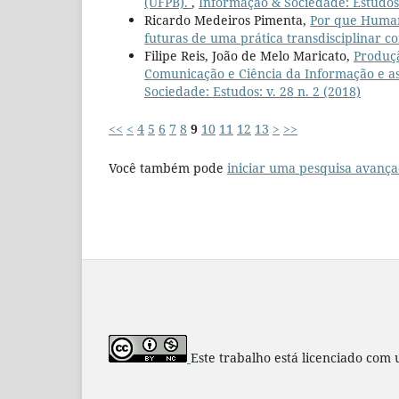
(UFPB).
,
Informação & Sociedade: Estudos: 
Ricardo Medeiros Pimenta,
Por que Humani
futuras de uma prática transdisciplinar
Filipe Reis, João de Melo Maricato,
Produçã
Comunicação e Ciência da Informação e as
Sociedade: Estudos: v. 28 n. 2 (2018)
<<
<
4
5
6
7
8
9
10
11
12
13
>
>>
Você também pode
iniciar uma pesquisa avança
Este trabalho está licenciado com