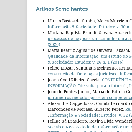
Artigos Semelhantes
Murilo Bastos da Cunha, Maira Murrieta C
Informação & Sociedade: Estudos: v. 30 n. 
Mariana Baptista Brandt, Silvana Aparecid
processos de negócio: um caminho para 
(2020)
Maria Beatriz Aguiar de Oliveira Takashi,
Qualidade da Informação: um estudo do Po
& Sociedade: Estudos: v. 26 n. 1 (2016)
Felipe Mozart Santana Nascimento, Renato
construção de Ontologias Jurídicas
,
Inform
Joana Coeli Ribeiro Garcia,
CONFERÊNCIAS
INFORMAÇÃO: "de volta para o futuro"
,
I
João de Pontes Junior, Maria de Fátima G
parâmetros metodológicos em competênci
Alexandre Cappellozza, Camila Bernardo d
Marcondes de Moraes, Gilberto Perez,
Rel
,
Informação & Sociedade: Estudos: v. 32 (
Fellipe Sá Brasileiro, Regina Lígia Wande
Sociais e Necessidade de Informação: um 