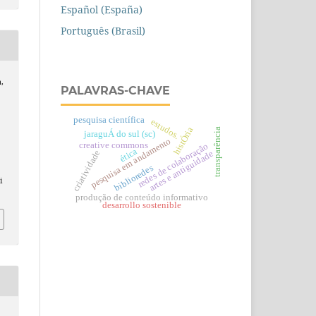
Español (España)
Português (Brasil)
a,
PALAVRAS-CHAVE
pesquisa científica
estudos.
histÓria
transparência
jaraguÁ do sul (sc)
pesquisa em andamento
creative commons
redes de colaboração
ética
o
criatividade
artes e antiguidade
biblioredes
i
produção de conteúdo informativo
desarrollo sostenible