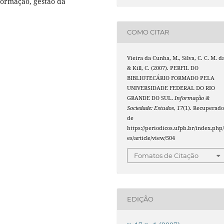
formação, gestão da
COMO CITAR
Vieira da Cunha, M., Silva, C. C. M. d
& Kill, C. (2007). PERFIL DO
BIBLIOTECÁRIO FORMADO PELA
UNIVERSIDADE FEDERAL DO RIO
GRANDE DO SUL.
Informação &
Sociedade: Estudos
,
17
(1). Recuperad
de
https://periodicos.ufpb.br/index.php/
es/article/view/504
Fomatos de Citação
EDIÇÃO