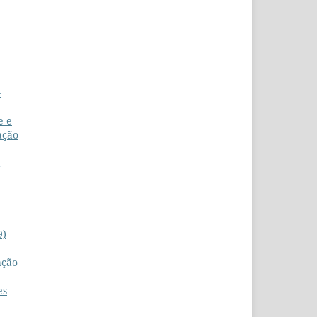
4
e e
ação
a
9)
ação
es