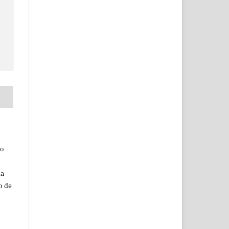
do
da
o de