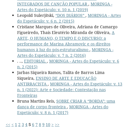
INTEGRADOS DE CANÇÃO POPULAR
,
MORINGA -
Artes do Espetáculo: v. 10 n. 1 (2019)
Leopold Sulerjítski,
“DOS DIÁRIOS”
,
MORINGA - Artes
do Espetáculo: v. 6 n. 2 (2015)
Cristiane Marques de Oliveira, Adriana de Camargo
Figueiredo, Thaís Eleutério Miranda de Oliveira,
A
ARTE, O HUMANO, O TEMPO E O DISCURSO: a
performance de Marina Abramovic e os direitos
humanos à luz do pós-estruturalismo
,
MORINGA -
Artes do Espetáculo: v. 7 n. 2 (2016)
. ..,
EDITORIAL
,
MORINGA - Artes do Espetáculo: v. 6
n. 2 (2015)
Jarbas Siqueira Ramos, Talita de Barros Lima
Siqueira,
ENSINO DE ARTE E EDUCAÇÃO
ANTIRRACISTA
,
MORINGA - Artes do Espetáculo: v. 13
n. 1 (2022): Arte e Sociedade: Contestação nas
Fronteiras
Bruna Martins Reis,
SOBRE CRIAR A “BORDA”: uma
dança de corpo fronteira
,
MORINGA - Artes do
Espetáculo: v. 8 n. 1 (2017)
<<
<
1
2
3
4
5
6
7
8
9
10
>
>>