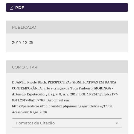
PDF
PUBLICADO
2017-12-29
COMO CITAR
DUARTE, Nicole Blach. PERSPECTIVAS SIGNIFICATIVAS EM DANÇA
CONTEMPORÂNEA: arte e criação de Tuca Pinheiro.
MORINGA -
Artes do Espetáculo
,
[S. l.]
, v. 8, n. 2, 2017. DOI: 10.22478/ufpb.2177-
8841.2017v8n2.37768. Disponível em:
https://periodicos.ufpb.br/index.php/moringa/article/view/37768.
Acesso em: 6 ago. 2026.
Fomatos de Citação