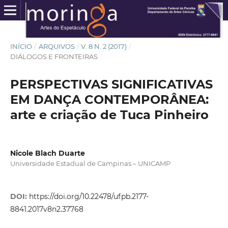
INÍCIO
/
ARQUIVOS
/
V. 8 N. 2 (2017)
/
DIÁLOGOS E FRONTEIRAS
PERSPECTIVAS SIGNIFICATIVAS
EM DANÇA CONTEMPORÂNEA:
arte e criação de Tuca Pinheiro
Nicole Blach Duarte
Universidade Estadual de Campinas – UNICAMP
DOI:
https://doi.org/10.22478/ufpb.2177-
8841.2017v8n2.37768