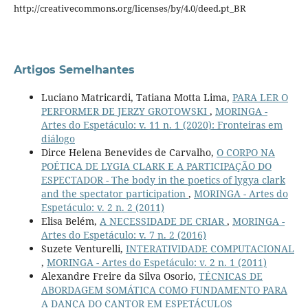
http://creativecommons.org/licenses/by/4.0/deed.pt_BR
Artigos Semelhantes
Luciano Matricardi, Tatiana Motta Lima,
PARA LER O
PERFORMER DE JERZY GROTOWSKI
,
MORINGA -
Artes do Espetáculo: v. 11 n. 1 (2020): Fronteiras em
diálogo
Dirce Helena Benevides de Carvalho,
O CORPO NA
POÉTICA DE LYGIA CLARK E A PARTICIPAÇÃO DO
ESPECTADOR - The body in the poetics of lygya clark
and the spectator participation
,
MORINGA - Artes do
Espetáculo: v. 2 n. 2 (2011)
Elisa Belém,
A NECESSIDADE DE CRIAR
,
MORINGA -
Artes do Espetáculo: v. 7 n. 2 (2016)
Suzete Venturelli,
INTERATIVIDADE COMPUTACIONAL
,
MORINGA - Artes do Espetáculo: v. 2 n. 1 (2011)
Alexandre Freire da Silva Osorio,
TÉCNICAS DE
ABORDAGEM SOMÁTICA COMO FUNDAMENTO PARA
A DANÇA DO CANTOR EM ESPETÁCULOS