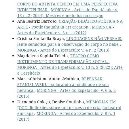
CORPO DO ARTISTA CÊNICO EM UMA PERSPECTIVA
INDISCIPLINAR
,
MORINGA - Artes do Espetáculo: v.
15 n. 2 (2024): Mestres e métodos na criação
Ana Beatriz Barroso,
CRIAÇÃO DIDÁTICO-POÉTICA NA
ARTE - Poetic thaught in art creation
,
MORINGA -
Artes do Espetáculo: v. 3 n. 1 (2012)
Cristina Santaella Braga,
LINGUAGENS NÃO VERBAIS:
lente semiótica para a observação do corpo no baile
,
MORINGA - Artes do Espetáculo: v. 4 n. 2 (2013)
Magdalena Sophia Toledo,
TEATRO COMO
INSTRUMENTO DE TRANSFORMAÇÃO SOCIAL:
,
MORINGA - Artes do Espetáculo: v. 13 n. 2 (2022): Arte
e Território
Marie-Christine Autant-Mathieu,
REPENSAR
STANISLAVSKI: explorando a totalidade de sua
herança
,
MORINGA - Artes do Espetáculo: v. 6 n. 2
(2015)
Fernanda Colaço, Denise Coutinho,
MEMÓRIAS EM
JOGO: Reflexões sobre um processo de criação teatral
em caps
,
MORINGA - Artes do Espetáculo: v. 8 n. 1
(2017)