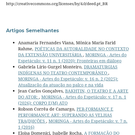
http://creativecommons.org/licenses/by/4.0/deed.pt_BR
Artigos Semelhantes
Anamaria Fernandes Viana, Mônica Maria Farid
Rahme,
POÉTICAS DA AUTORALIDADE NO CONTEXTO
DA EXTENSÃO UNIVERSITÁRIA
,
MORINGA - Artes do
Espetáculo: v. 11 n. 1 (2020): Fronteiras em diálogo
Gabriela Lírio Gurgel Monteiro,
DRAMATURGIAS
INDÍGENAS NO TEATRO CONTEMPORÂNEO
,
MORINGA - Artes do Espetáculo: v. 16 n. 2 (2025):
Atualização da atuação no palco e na vida
Jean Carlos Gonçalves,
BAKHTIN, O TEATRO E A ARTE
DO ATOR:
,
MORINGA - Artes do Espetáculo: v. 17 n. 1
(2026): CORPO E(M) ATO
Robson Corrêa de Camargo,
PER-FORMANCE E
PERFORMANCE ART: SUPERANDO AS VELHAS
TRA(D)IÇÕES
,
MORINGA - Artes do Espetáculo: v. 7 n.
1 (2016)
Eloisa Domenici, Isabelle Rocha,
A FORMAÇÃO DO