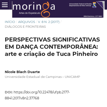
INÍCIO
/
ARQUIVOS
/
V. 8 N. 2 (2017)
/
DIÁLOGOS E FRONTEIRAS
PERSPECTIVAS SIGNIFICATIVAS
EM DANÇA CONTEMPORÂNEA:
arte e criação de Tuca Pinheiro
Nicole Blach Duarte
Universidade Estadual de Campinas – UNICAMP
DOI:
https://doi.org/10.22478/ufpb.2177-
8841.2017v8n2.37768