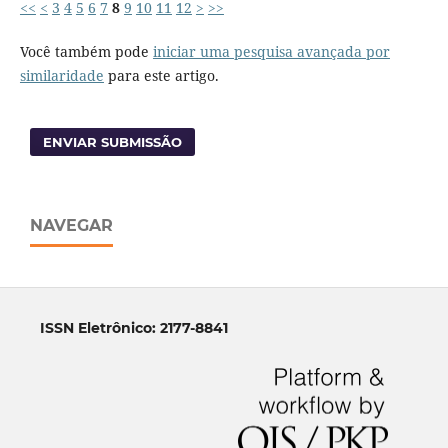
<<
<
3
4
5
6
7
8
9
10
11
12
>
>>
Você também pode
iniciar uma pesquisa avançada por
similaridade
para este artigo.
ENVIAR SUBMISSÃO
NAVEGAR
ISSN Eletrônico: 2177-8841