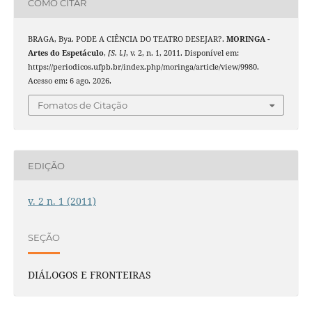
COMO CITAR
BRAGA, Bya. PODE A CIÊNCIA DO TEATRO DESEJAR?.
MORINGA -
Artes do Espetáculo
,
[S. l.]
, v. 2, n. 1, 2011. Disponível em:
https://periodicos.ufpb.br/index.php/moringa/article/view/9980.
Acesso em: 6 ago. 2026.
Fomatos de Citação
EDIÇÃO
v. 2 n. 1 (2011)
SEÇÃO
DIÁLOGOS E FRONTEIRAS