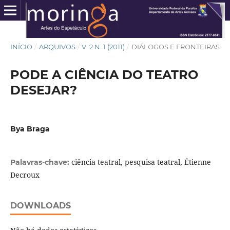
INÍCIO
/
ARQUIVOS
/
V. 2 N. 1 (2011)
/
DIÁLOGOS E FRONTEIRAS
PODE A CIÊNCIA DO TEATRO
DESEJAR?
Bya Braga
ciência teatral, pesquisa teatral, Étienne
Palavras-chave:
Decroux
DOWNLOADS