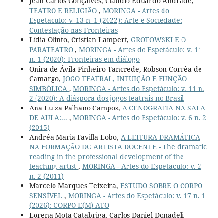
Jean Carlos Gonçalves, Cláudio Eduardo Andrade,
TEATRO E RELIGIÃO
,
MORINGA - Artes do
Espetáculo: v. 13 n. 1 (2022): Arte e Sociedade:
Contestação nas Fronteiras
Lídia Olinto, Cristian Lampert,
GROTOWSKI E O
PARATEATRO
,
MORINGA - Artes do Espetáculo: v. 11
n. 1 (2020): Fronteiras em diálogo
Onira de Ávila Pinheiro Tancrede, Robson Corrêa de
Camargo,
JOGO TEATRAL, INTUIÇÃO E FUNÇÃO
SIMBÓLICA
,
MORINGA - Artes do Espetáculo: v. 11 n.
2 (2020): A diáspora dos jogos teatrais no Brasil
Ana Luiza Palhano Campos,
A CENOGRAFIA NA SALA
DE AULA:...
,
MORINGA - Artes do Espetáculo: v. 6 n. 2
(2015)
Andréa Maria Favilla Lobo,
A LEITURA DRAMÁTICA
NA FORMAÇÃO DO ARTISTA DOCENTE - The dramatic
reading in the professional development of the
teaching artist
,
MORINGA - Artes do Espetáculo: v. 2
n. 2 (2011)
Marcelo Marques Teixeira,
ESTUDO SOBRE O CORPO
SENSÍVEL
,
MORINGA - Artes do Espetáculo: v. 17 n. 1
(2026): CORPO E(M) ATO
Lorena Mota Catabriga, Carlos Daniel Donadeli