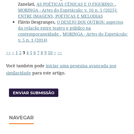
Zanelati,
AS POÉTICAS CÊNICAS E O FIGURINO:
,
MORINGA - Artes do Espetáculo: v. 16 n. 1 (2025):
ENTRE IMAGENS, POÉTICAS E MELODIAS
Flávio Desgranges,
O DESEJO DOS OUTROS: aspectos
da relação entre teatro e público na
contemporaneidade
,
MORINGA - Artes do Espetáculo:
v. 5 n. 1 (2014)
<<
<
1
2
3
4
5
6
7
8
9
10
>
>>
Você também pode
iniciar uma pesquisa avançada por
similaridade
para este artigo.
ENVIAR SUBMISSÃO
NAVEGAR