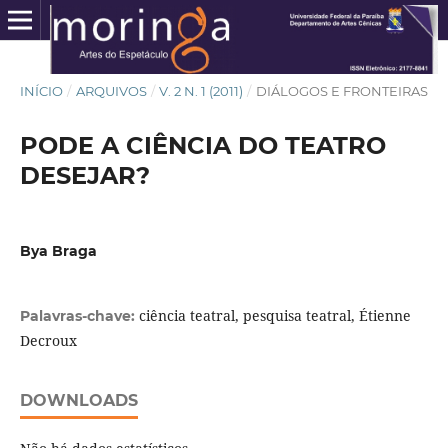
INÍCIO
/
ARQUIVOS
/
V. 2 N. 1 (2011)
/
DIÁLOGOS E FRONTEIRAS
PODE A CIÊNCIA DO TEATRO
DESEJAR?
Bya Braga
ciência teatral, pesquisa teatral, Étienne
Palavras-chave:
Decroux
DOWNLOADS