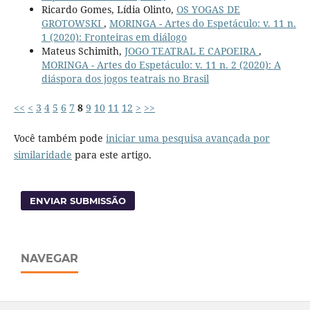
Ricardo Gomes, Lídia Olinto,
OS YOGAS DE
GROTOWSKI
,
MORINGA - Artes do Espetáculo: v. 11 n.
1 (2020): Fronteiras em diálogo
Mateus Schimith,
JOGO TEATRAL E CAPOEIRA
,
MORINGA - Artes do Espetáculo: v. 11 n. 2 (2020): A
diáspora dos jogos teatrais no Brasil
<<
<
3
4
5
6
7
8
9
10
11
12
>
>>
Você também pode
iniciar uma pesquisa avançada por
similaridade
para este artigo.
ENVIAR SUBMISSÃO
NAVEGAR