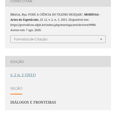
COMO CITAR
BRAGA, Bya. PODE A CIÊNCIA DO TEATRO DESEJAR?.
MORINGA -
Artes do Espetáculo
,
[S. l.]
, v. 2, n. 1, 2011. Disponível em:
https://periodicos.ufpb.br/index.php/moringa/article/view/9980.
Acesso em: 7 ago. 2026.
Fomatos de Citação
EDIÇÃO
v. 2 n. 1 (2011)
SEÇÃO
DIÁLOGOS E FRONTEIRAS