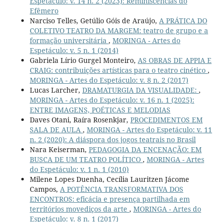
Espetáculo: v. 14 n. 2 (2023): Reminiscências do
Efêmero
Narciso Telles, Getúlio Góis de Araújo,
A PRÁTICA DO
COLETIVO TEATRO DA MARGEM: teatro de grupo e a
formação universitária
,
MORINGA - Artes do
Espetáculo: v. 5 n. 1 (2014)
Gabriela Lírio Gurgel Monteiro,
AS OBRAS DE APPIA E
CRAIG: contribuições artísticas para o teatro cinético
,
MORINGA - Artes do Espetáculo: v. 8 n. 2 (2017)
Lucas Larcher,
DRAMATURGIA DA VISUALIDADE:
,
MORINGA - Artes do Espetáculo: v. 16 n. 1 (2025):
ENTRE IMAGENS, POÉTICAS E MELODIAS
Daves Otani, Raíra Rosenkjar,
PROCEDIMENTOS EM
SALA DE AULA
,
MORINGA - Artes do Espetáculo: v. 11
n. 2 (2020): A diáspora dos jogos teatrais no Brasil
Nara Keiserman,
PEDAGOGIA DA ENCENAÇÃO: EM
BUSCA DE UM TEATRO POLÍTICO
,
MORINGA - Artes
do Espetáculo: v. 1 n. 1 (2010)
Milene Lopes Duenha, Cecília Lauritzen Jácome
Campos,
A POTÊNCIA TRANSFORMATIVA DOS
ENCONTROS: eficácia e presença partilhada em
territórios movediços da arte
,
MORINGA - Artes do
Espetáculo: v. 8 n. 1 (2017)