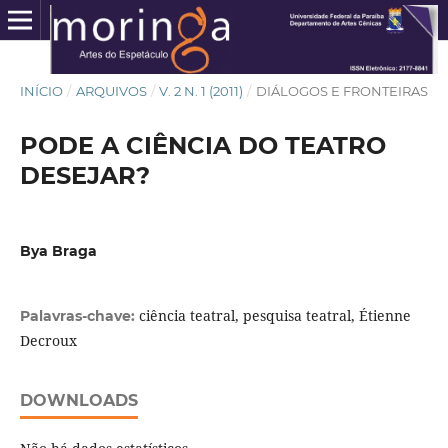
INÍCIO
/
ARQUIVOS
/
V. 2 N. 1 (2011)
/
DIÁLOGOS E FRONTEIRAS
PODE A CIÊNCIA DO TEATRO
DESEJAR?
Bya Braga
ciência teatral, pesquisa teatral, Étienne
Palavras-chave:
Decroux
DOWNLOADS