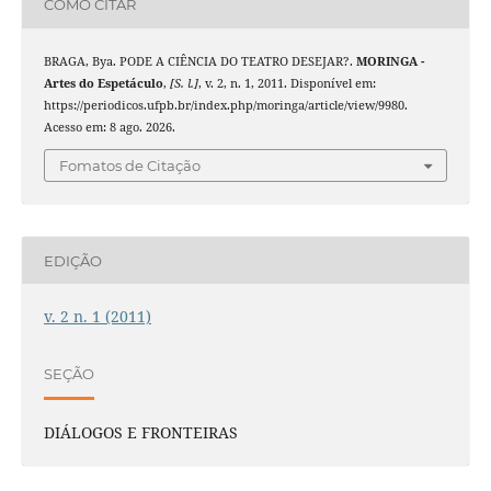
COMO CITAR
BRAGA, Bya. PODE A CIÊNCIA DO TEATRO DESEJAR?.
MORINGA -
Artes do Espetáculo
,
[S. l.]
, v. 2, n. 1, 2011. Disponível em:
https://periodicos.ufpb.br/index.php/moringa/article/view/9980.
Acesso em: 8 ago. 2026.
Fomatos de Citação
EDIÇÃO
v. 2 n. 1 (2011)
SEÇÃO
DIÁLOGOS E FRONTEIRAS