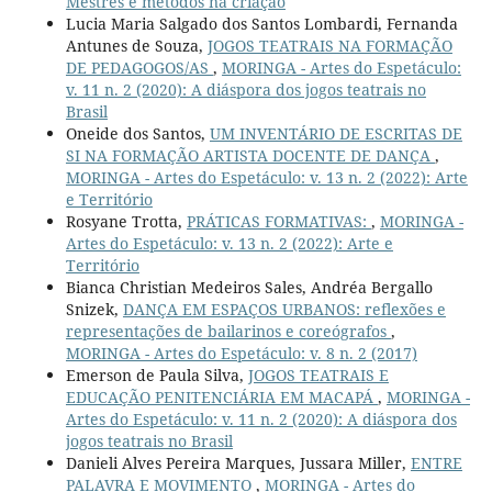
Mestres e métodos na criação
Lucia Maria Salgado dos Santos Lombardi, Fernanda
Antunes de Souza,
JOGOS TEATRAIS NA FORMAÇÃO
DE PEDAGOGOS/AS
,
MORINGA - Artes do Espetáculo:
v. 11 n. 2 (2020): A diáspora dos jogos teatrais no
Brasil
Oneide dos Santos,
UM INVENTÁRIO DE ESCRITAS DE
SI NA FORMAÇÃO ARTISTA DOCENTE DE DANÇA
,
MORINGA - Artes do Espetáculo: v. 13 n. 2 (2022): Arte
e Território
Rosyane Trotta,
PRÁTICAS FORMATIVAS:
,
MORINGA -
Artes do Espetáculo: v. 13 n. 2 (2022): Arte e
Território
Bianca Christian Medeiros Sales, Andréa Bergallo
Snizek,
DANÇA EM ESPAÇOS URBANOS: reflexões e
representações de bailarinos e coreógrafos
,
MORINGA - Artes do Espetáculo: v. 8 n. 2 (2017)
Emerson de Paula Silva,
JOGOS TEATRAIS E
EDUCAÇÃO PENITENCIÁRIA EM MACAPÁ
,
MORINGA -
Artes do Espetáculo: v. 11 n. 2 (2020): A diáspora dos
jogos teatrais no Brasil
Danieli Alves Pereira Marques, Jussara Miller,
ENTRE
PALAVRA E MOVIMENTO
,
MORINGA - Artes do