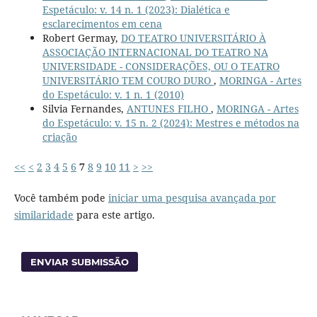
Espetáculo: v. 14 n. 1 (2023): Dialética e
esclarecimentos em cena
Robert Germay,
DO TEATRO UNIVERSITÁRIO À
ASSOCIAÇÃO INTERNACIONAL DO TEATRO NA
UNIVERSIDADE - CONSIDERAÇÕES, OU O TEATRO
UNIVERSITÁRIO TEM COURO DURO
,
MORINGA - Artes
do Espetáculo: v. 1 n. 1 (2010)
Silvia Fernandes,
ANTUNES FILHO
,
MORINGA - Artes
do Espetáculo: v. 15 n. 2 (2024): Mestres e métodos na
criação
<<
<
2
3
4
5
6
7
8
9
10
11
>
>>
Você também pode
iniciar uma pesquisa avançada por
similaridade
para este artigo.
ENVIAR SUBMISSÃO