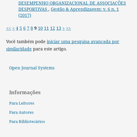
DESEMPENHO ORGANIZACIONAL DE ASSOCIAÇÕES
DESPORTIVAS
,
Gestão & Aprendizagem: v. 6 n. 1
(2017)
<<
<
4
5
6
7
8
9
10
11
12
13
>
>>
Você também pode
iniciar uma pesquisa avançada por
similaridade
para este artigo.
Open Journal Systems
Informações
Para Leitores
Para Autores
Para Bibliotecários