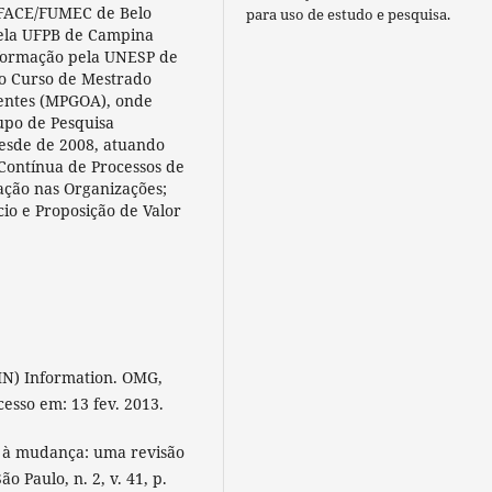
a FACE/FUMEC de Belo
para uso de estudo e pesquisa.
ela UFPB de Campina
nformação pela UNESP de
no Curso de Mestrado
dentes (MPGOA), onde
upo de Pesquisa
desde de 2008, atuando
Contínua de Processos de
ção nas Organizações;
io e Proposição de Valor
MN) Information. OMG,
cesso em: 13 fev. 2013.
a à mudança: uma revisão
o Paulo, n. 2, v. 41, p.