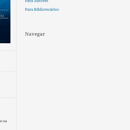
Para Autores
Para Bibliotecários
Navegar
ão na
&