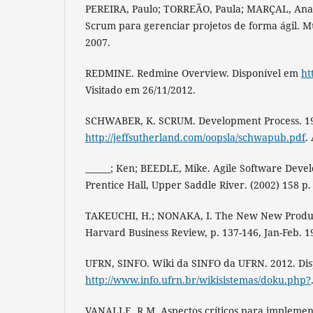
PEREIRA, Paulo; TORREÃO, Paula; MARÇAL, Ana
Scrum para gerenciar projetos de forma ágil. Mu
2007.
REDMINE. Redmine Overview. Disponível em
ht
Visitado em 26/11/2012.
SCHWABER, K. SCRUM. Development Process. 19
http://jeffsutherland.com/oopsla/schwapub.pdf
.
______; Ken; BEEDLE, Mike. Agile Software Dev
Prentice Hall, Upper Saddle River. (2002) 158 p.
TAKEUCHI, H.; NONAKA, I. The New New Produ
Harvard Business Review, p. 137-146, Jan-Feb. 1
UFRN, SINFO. Wiki da SINFO da UFRN. 2012. Dis
http://www.info.ufrn.br/wikisistemas/doku.php?
VANALLE, R.M. Aspectos críticos para implemen