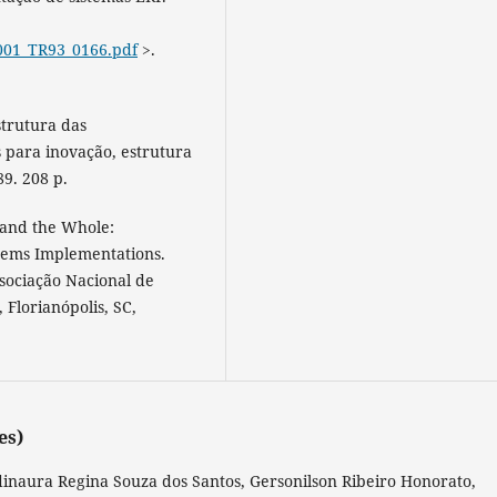
001_TR93_0166.pdf
>.
trutura das
s para inovação, estrutura
89. 208 p.
 and the Whole:
tems Implementations.
sociação Nacional de
Florianópolis, SC,
es)
dinaura Regina Souza dos Santos, Gersonilson Ribeiro Honorato,