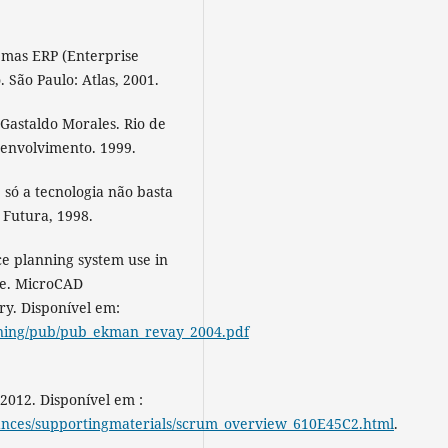
mas ERP (Enterprise
São Paulo: Atlas, 2001.
Gastaldo Morales. Rio de
senvolvimento. 1999.
só a tecnologia não basta
 Futura, 1998.
e planning system use in
ve. MicroCAD
ry. Disponível em:
rskning/pub/pub_ekman_revay_2004.pdf
2012. Disponível em :
idances/supportingmaterials/scrum_overview_610E45C2.html
.