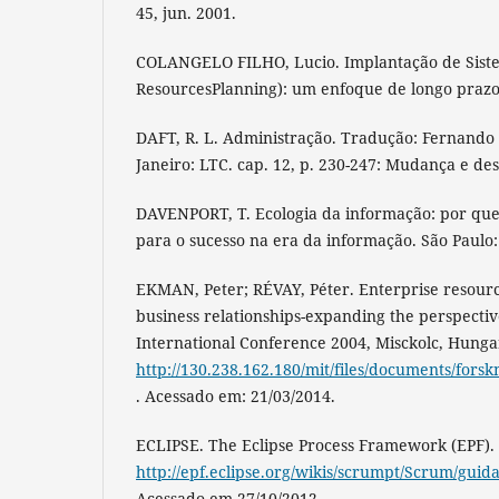
45, jun. 2001.
COLANGELO FILHO, Lucio. Implantação de Siste
ResourcesPlanning): um enfoque de longo prazo. 
DAFT, R. L. Administração. Tradução: Fernando 
Janeiro: LTC. cap. 12, p. 230-247: Mudança e de
DAVENPORT, T. Ecologia da informação: por que 
para o sucesso na era da informação. São Paulo:
EKMAN, Peter; RÉVAY, Péter. Enterprise resourc
business relationships-expanding the perspecti
International Conference 2004, Misckolc, Hunga
http://130.238.162.180/mit/files/documents/fo
. Acessado em: 21/03/2014.
ECLIPSE. The Eclipse Process Framework (EPF). 
http://epf.eclipse.org/wikis/scrumpt/Scrum/gu
Acessado em 27/10/2012.