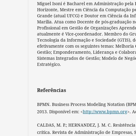
Miguel Isoni é Bacharel em Administração pel
Horizonte, Mestre em Ciência da Computação p
Grande (atual UFCG) e Doutor em Ciência da I
Marília. Atua como Docente de pós-graduação 
Profissional em Gestão de Organizações Apren
atualmente é Vice-çoordenador. Membro do Gr
Tecnologia da Informação e Sociedade (GTIS), 
efetivamente com os seguintes temas: Melhoria 
Gestão; Emponderamento, Liderança e Colabora
Sistemas Integrados de Gestão; Modelo de Negóc
Estratégico.
Referências
BPMN. Business Process Modeling Notation (BP
2013. Disponível em: <
http://www.bpmn.org
>. A
CALDAS, M. P.; HERNANDEZ, J. M. C. Resistênci
crítica. Revista de Administração de Empresas, Sã