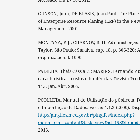
GUNSON, John; DE BLASIS, Jean-Paul. The Place 
of Enterprise Resource Planing (ERP) in the Ne
Management. 2001.
MONTANA, P. J.; CHARNOV, B. H. Administração.
Taylor. São Paulo: Saraiva, cap. 18, p. 306-320
organizacional. 1999.
PADILHA, Thais Cássia C.; MARINS, Fernando Au
características, custos e tendências. Revista Produ
113, Jan./Abr. 2005.
PCOLLETA. Manual de Utilização do pCollecta. 
e Importação de Dados, Versão 1.1.2 (2009). Dis
http://pingifes.mec.gov.br/pingifes/index.php?
option=com_content&task=view&id=158&Itemid
2013.