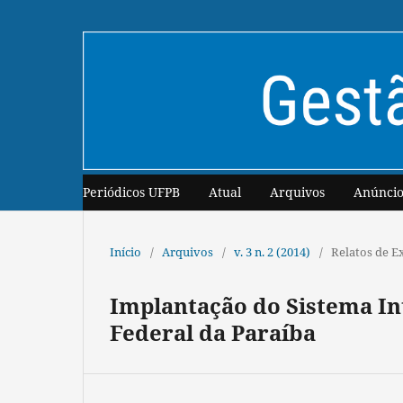
Periódicos UFPB
Atual
Arquivos
Anúncio
Início
/
Arquivos
/
v. 3 n. 2 (2014)
/
Relatos de E
Implantação do Sistema In
Federal da Paraíba