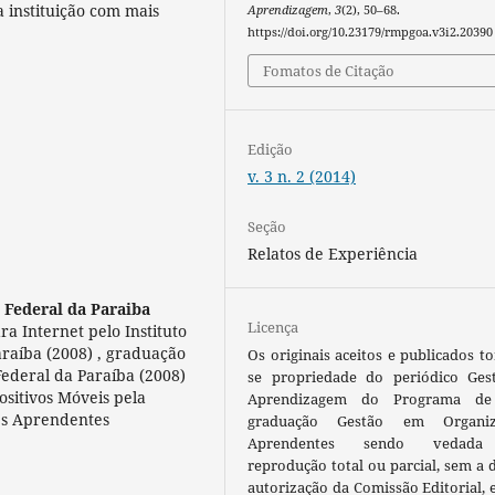
a instituição com mais
Aprendizagem
,
3
(2), 50–68.
https://doi.org/10.23179/rmpgoa.v3i2.20390
Fomatos de Citação
Edição
v. 3 n. 2 (2014)
Seção
Relatos de Experiência
 Federal da Paraiba
Licença
a Internet pelo Instituto
araíba (2008) , graduação
Os originais aceitos e publicados t
ederal da Paraíba (2008)
se propriedade do periódico Ges
sitivos Móveis pela
Aprendizagem do Programa de
es Aprendentes
graduação Gestão em Organiz
Aprendentes sendo vedada
reprodução total ou parcial, sem a 
autorização da Comissão Editorial, 