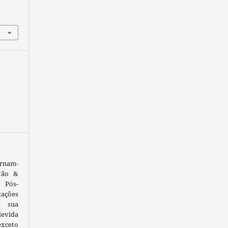
ornam-
tão &
 Pós-
ações
 sua
devida
exceto