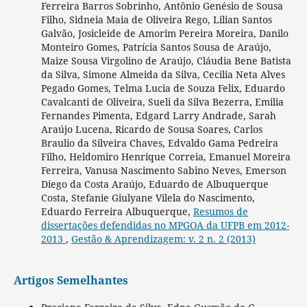
Ferreira Barros Sobrinho, Antônio Genésio de Sousa
Filho, Sidneia Maia de Oliveira Rego, Lilian Santos
Galvão, Josicleide de Amorim Pereira Moreira, Danilo
Monteiro Gomes, Patrícia Santos Sousa de Araújo,
Maize Sousa Virgolino de Araújo, Cláudia Bene Batista
da Silva, Simone Almeida da Silva, Cecilia Neta Alves
Pegado Gomes, Telma Lucia de Souza Felix, Eduardo
Cavalcanti de Oliveira, Sueli da Silva Bezerra, Emilia
Fernandes Pimenta, Edgard Larry Andrade, Sarah
Araújo Lucena, Ricardo de Sousa Soares, Carlos
Braulio da Silveira Chaves, Edvaldo Gama Pedreira
Filho, Heldomiro Henrique Correia, Emanuel Moreira
Ferreira, Vanusa Nascimento Sabino Neves, Emerson
Diego da Costa Araújo, Eduardo de Albuquerque
Costa, Stefanie Giulyane Vilela do Nascimento,
Eduardo Ferreira Albuquerque,
Resumos de
dissertações defendidas no MPGOA da UFPB em 2012-
2013
,
Gestão & Aprendizagem: v. 2 n. 2 (2013)
Artigos Semelhantes