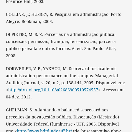
Prentice Hall, 2003.
COLLINS, J.; HUSSEY, R. Pesquisa em administração. Porto
Alegre: Bookman, 2005.
DI PIETRO, M. S. Z. Parcerias na administração pública:
concessão, permissão, franquia, terceirização, parceria
público-privada e outras formas. 6. ed. São Paulo: Atlas,
2008.
DORWEILER, V. P.; YAKHOU, M. Scorecard for academic
administration performance on the campus. Managerial
Auditing Journal, v. 20, n.2, p. 138-144, 2005. Disponível em:
<
http://dx.doi.org/10.1108/02686900510574557
>. Acesso em:
04 dez. 2012.
GHELMAN, S. Adaptando o balanced scorecard aos
preceitos da nova gestão pública. Dissertação (Mestrado)
Universidade Federal Fluminense - UFF, 2006. Disponível
em: <
http://www.bdtd.ndc.uff.br/
tde_busca/arquivo.php?