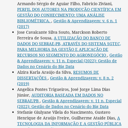
Armando Sérgio de Aguiar Filho, Fabricio Ziviani,
PERFIL DOS AUTORES NA PRODUÇÃO CIENTÍFICA EM
GESTÃO DO CONHECIMENTO: UMA ANÁLISE
BIBLIOMÉTRICA.
,
Gestão & Aprendizagem: v. 6 n. 1
(2017)
Jose Cavalcante Silva Souto, Marckson Roberto
Ferreira de Sousa,
A UTILIZAÇÃO DO BANCO DE
DADOS DO SEBRAE-PB, ATRAVÉS DO SISTEMA SGTEC,
PARA MELHORIA DA GESTÃO E APLICAÇÃO DE
RECURSOS NO SEGMENTO DO AGRONEGÓCIO
,
Gestão
& Aprendizagem: v. 11 n. Especial (2022): Gestão de
Dados no Cenário do Big Data
Alzira Karla Araújo da Silva,
RESUMOS DE
DISSERTAÇÕES
,
Gestão & Aprendizagem: v. 8 n. 2
(2019)
Angelica Pontes Trigueiros, José Jorge Lima Dias
Júnior,
AUDITORIA BASEADA EM DADOS NO
SEBRAE/PB
,
Gestão & Aprendizagem: v. 11 n. Especial
(2022): Gestão de Dados no Cenário do Big Data
Stefanie Giulyane Vilela do Nascimento, Gustavo
Henrique de Araújo Freire, Guilherme Ataíde Dias,
A
TECNOLOGIA DA INFORMAÇÃO E A GESTÃO PÚBLICA