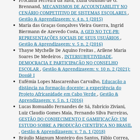
Prociana Ferreira da Silva, Edna Gusmão de G.
Brennand,
MECANISMOS DE ACCOUNTABILITY NO
CENÁRIO COMPETITIVO DE SISTEMAS ESCOLARES
,
Gestão & Aprendizagem: v. 4 n. 1 (2015)
Maria das Graças Gonçalves Vieira Guerra, Ingrid
Biermann de Azevedo Costa,
A GED NO TCE-PB:
REPRESENTAÇÕES SOCIAIS DE SEUS USUÁRIOS
,
Gestão & Aprendizagem: v. 5 n. 2 (2016)
Thayse Mychelle De Aquino Freitas , Arilene Maria
Soares De Medeiros ,
INTERSUBJETIVIDADE,
DEMOCRACIA E PARTICIPAÇÃO NO CONSELHO
ESCOLAR
,
Gestão & Aprendizagem: v. 10 n. 2 (2021):
Dossiê I
Eufémia Lopes Mascarenhas Carvalho,
Educação a
distância na formação docente: a experiência do
Projeto Africanidade em Cabo Verde
,
Gestão &
Aprendizagem: v. 5 n. 1 (2016)
Lucas Romualdo Fernandes de Sá, Fabricio Ziviani,
Luiz Claudio Gomes Maia, Fernando Silva Parreiras,
GESTÃO DO CONHECIMENTO E GAMIFICAÇÃO: UM
ESTUDO SOBRE A PRODUÇÃO CIENTÍFICA NO BRASIL
,
Gestão & Aprendizagem: v. 7 n. 1 (2018)
Bráulio Mágnum Monteiro dos Santos, Fábio Correa,