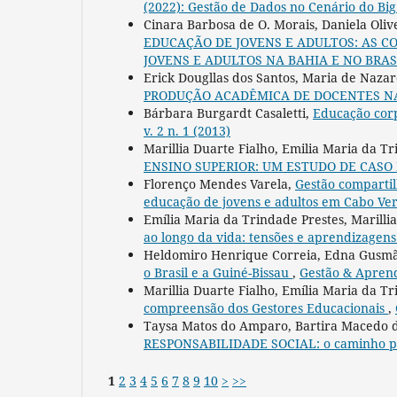
(2022): Gestão de Dados no Cenário do Big
Cinara Barbosa de O. Morais, Daniela Ol
EDUCAÇÃO DE JOVENS E ADULTOS: AS C
JOVENS E ADULTOS NA BAHIA E NO BRA
Erick Dougllas dos Santos, Maria de Naza
PRODUÇÃO ACADÊMICA DE DOCENTES N
Bárbara Burgardt Casaletti,
Educação cor
v. 2 n. 1 (2013)
Marillia Duarte Fialho, Emilia Maria da T
ENSINO SUPERIOR: UM ESTUDO DE CAS
Florenço Mendes Varela,
Gestão comparti
educação de jovens e adultos em Cabo Ve
Emília Maria da Trindade Prestes, Marillia
ao longo da vida: tensões e aprendizagen
Heldomiro Henrique Correia, Edna Gusm
o Brasil e a Guiné-Bissau
,
Gestão & Aprend
Marillia Duarte Fialho, Emília Maria da T
compreensão dos Gestores Educacionais
,
Taysa Matos do Amparo, Bartira Macedo d
RESPONSABILIDADE SOCIAL: o caminho p
1
2
3
4
5
6
7
8
9
10
>
>>