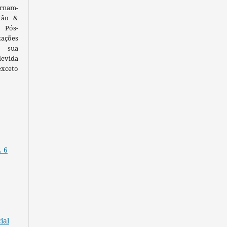
ornam-
tão &
 Pós-
ações
 sua
devida
exceto
. 6
ial