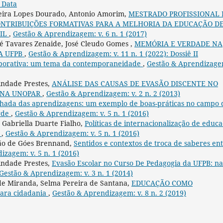
 Data
iveira Lopes Dourado, Antonio Amorim,
MESTRADO PROFISSIONAL
ONTRIBUIÇÕES FORMATIVAS PARA A MELHORIA DA EDUCAÇÃO D
SIL
,
Gestão & Aprendizagem: v. 6 n. 1 (2017)
ré Tavares Zenaide, José Cleudo Gomes ,
MEMÓRIA E VERDADE NA
A UFPB
,
Gestão & Aprendizagem: v. 11 n. 1 (2022): Dossiê II
porativa: um tema da contemporaneidade
,
Gestão & Aprendizage
rindade Prestes,
ANÁLISE DAS CAUSAS DE EVASÃO DISCENTE NO
O NA UNOPAR
,
Gestão & Aprendizagem: v. 2 n. 2 (2013)
lhada das aprendizagens: um exemplo de boas-práticas no campo 
rde
,
Gestão & Aprendizagem: v. 5 n. 1 (2016)
 Gabriella Duarte Fialho,
Políticas de internacionalização de educ
s
,
Gestão & Aprendizagem: v. 5 n. 1 (2016)
ão de Góes Brennand,
Sentidos e contextos de troca de saberes en
izagem: v. 5 n. 1 (2016)
rindade Prestes,
Evasão Escolar no Curso De Pedagogia da UFPB: na
Gestão & Aprendizagem: v. 3 n. 1 (2014)
e Miranda, Selma Pereira de Santana,
EDUCAÇÃO COMO
ara cidadania
,
Gestão & Aprendizagem: v. 8 n. 2 (2019)