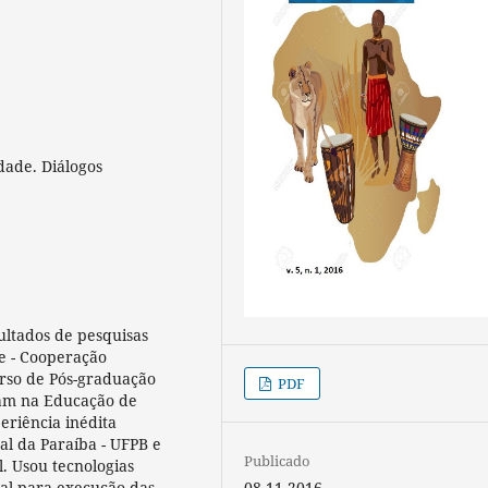
ade. Diálogos
ultados de pesquisas
e - Cooperação
rso de Pós-graduação
PDF
uam na Educação de
eriência inédita
l da Paraíba - UFPB e
Publicado
l. Usou tecnologias
08-11-2016
ial para execução das