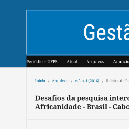
Periódicos UFPB
Atual
Arquivos
Anúncio
Início
/
Arquivos
/
v. 5 n. 1 (2016)
/
Relatos de P
Desafios da pesquisa inter
Africanidade - Brasil - Cab