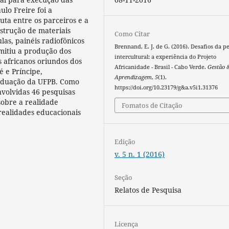
lo Freire foi a
uta entre os parceiros e a
nstrução de materiais
Como Citar
ulas, painéis radiofônicos
Brennand, E. J. de G. (2016). Desafios da p
rmitiu a produção dos
intercultural: a experiência do Projeto
s africanos oriundos dos
Africanidade - Brasil - Cabo Verde.
Gestão 
é e Príncipe,
Aprendizagem
,
5
(1).
aduação da UFPB. Como
https://doi.org/10.23179/g&a.v5i1.31376
nvolvidas 46 pesquisas
sobre a realidade
Fomatos de Citação
realidades educacionais
Edição
v. 5 n. 1 (2016)
Seção
Relatos de Pesquisa
Licença