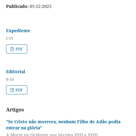
Publicado:
05-12-2025
Expediente
I-VI
PDF
Editorial
8-10
PDF
Artigos
"Se Cristo não morrera, nenhum Filho de Adão podia
entrar na glória"
A Morte no Ocidente nos Séculos XVII e XVIII