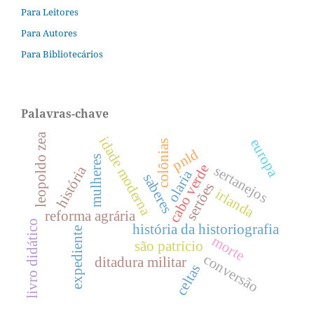
Para Leitores
Para Autores
Para Bibliotecários
Palavras-chave
leopoldo zea
idade moderna
europa
colônias
pnld
mulheres
cabo verde
sertanejos
história
olaria
saberes
sertões
irlanda
reforma agrária
livro didático
história da historiografia
expediente
morte
são patrício
conversão
ditadura militar
celtas