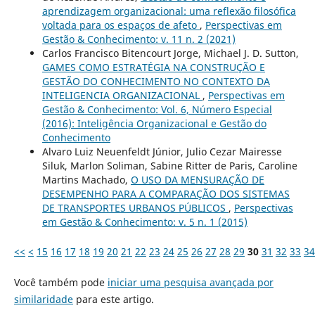
aprendizagem organizacional: uma reflexão filosófica
voltada para os espaços de afeto
,
Perspectivas em
Gestão & Conhecimento: v. 11 n. 2 (2021)
Carlos Francisco Bitencourt Jorge, Michael J. D. Sutton,
GAMES COMO ESTRATÉGIA NA CONSTRUÇÃO E
GESTÃO DO CONHECIMENTO NO CONTEXTO DA
INTELIGENCIA ORGANIZACIONAL
,
Perspectivas em
Gestão & Conhecimento: Vol. 6, Número Especial
(2016): Inteligência Organizacional e Gestão do
Conhecimento
Alvaro Luiz Neuenfeldt Júnior, Julio Cezar Mairesse
Siluk, Marlon Soliman, Sabine Ritter de Paris, Caroline
Martins Machado,
O USO DA MENSURAÇÃO DE
DESEMPENHO PARA A COMPARAÇÃO DOS SISTEMAS
DE TRANSPORTES URBANOS PÚBLICOS
,
Perspectivas
em Gestão & Conhecimento: v. 5 n. 1 (2015)
<<
<
15
16
17
18
19
20
21
22
23
24
25
26
27
28
29
30
31
32
33
34
Você também pode
iniciar uma pesquisa avançada por
similaridade
para este artigo.