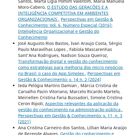
Santos, Marta Lígia Pomim Valentim, María Manuela
Moro-Cabero,
O ESTUDO DAS GERAÇÕES E A
INTELIGÊNCIA COMPETITIVA EM AMBIENTES
ORGANIZACIONAIS
,
Perspectivas em Gestão &
Conhecimento: Vol. 6, Número Especial (2016):
Inteligência Organizacional e Gestão do
Conhecimento
José Augusto Rios Bastos, Ivan Araujo Costa, Sérgio
Paulo Maravilhas Lopes , Fabíola Mascarenhas
Sant'Ana Rodrigues, Nadson Souza Queiroz,
Transformação digital e gestão do conhecimento
como estratégias para melhoria dos micro negócios
no Brasil: o caso do App.Simplex
,
Perspectivas em
Gestão & Conhecimento: v. 14 n. 2 (2024)
Ieda Pelógia Martins Damian , Márcia Cristina de
Carvalho Pazin Vitoriano, Marcelo Ricardo Martelo,
Meiriellen Cristina Faria Bussadori, Simone Cristina
Ceron Ripoli,
Aspectos relevantes da aplicação da
gestão do conhecimento na administração pública
,
Perspectivas em Gestão & Conhecimento: v. 11, n. 3
(2021)
Ana Cristina Carneiro dos Santos, Lillian Maria Araújo
de Rezende Alvares,
Gestão do conhecimento e