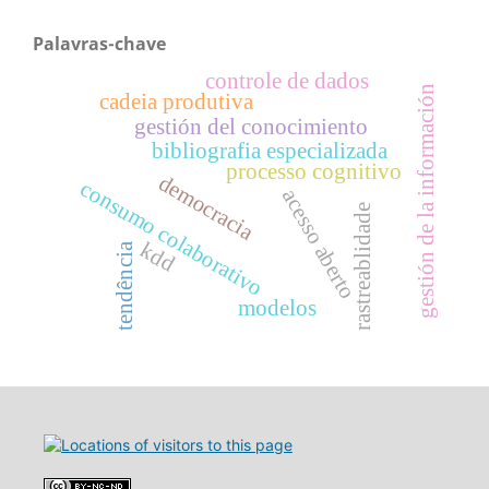
Palavras-chave
controle de dados
gestión de la información
cadeia produtiva
gestión del conocimiento
bibliografia especializada
processo cognitivo
democracia
consumo colaborativo
acesso aberto
rastreablidade
kdd
tendência
modelos