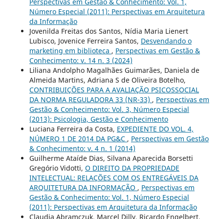
Perspectivas em Gestão & Conhecimento: Vol. 1,
Número Especial (2011): Perspectivas em Arquitetura
da Informação
Jovenilda Freitas dos Santos, Nídia Maria Lienert
Lubisco, Jovenice Ferreira Santos,
Desvendando o
marketing em biblioteca
,
Perspectivas em Gestão &
Conhecimento: v. 14 n. 3 (2024)
Liliana Andolpho Magalhães Guimarães, Daniela de
Almeida Martins, Adriana S de Oliveira Botelho,
CONTRIBUIÇÕES PARA A AVALIAÇÃO PSICOSSOCIAL
DA NORMA REGULADORA 33 (NR-33)
,
Perspectivas em
Gestão & Conhecimento: Vol. 3, Número Especial
(2013): Psicologia, Gestão e Conhecimento
Luciana Ferreira da Costa,
EXPEDIENTE DO VOL. 4,
NÚMERO 1 DE 2014 DA PG&C
,
Perspectivas em Gestão
& Conhecimento: v. 4 n. 1 (2014)
Guilherme Ataíde Dias, Silvana Aparecida Borsetti
Gregório Vidotti,
O DIREITO DA PROPRIEDADE
INTELECTUAL: RELAÇÕES COM OS ENTREGÁVEIS DA
ARQUITETURA DA INFORMAÇÃO
,
Perspectivas em
Gestão & Conhecimento: Vol. 1, Número Especial
(2011): Perspectivas em Arquitetura da Informação
Claudia Abramczuk, Marcel Dilly, Ricardo Engelbert,