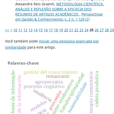
Alexandre Reis Graeml,
METODOLOGIA CIENTÍFICA:
ANÁLISE E REFLEXÃO SOBRE A EFICÁCIA DOS
RESUMOS DE ARTIGOS ACADÊMICOS
,
Perspectivas
em Gestão & Conhecimento: v. 2 n. 1 (2012)
<<
<
10
11
12
13
14
15
16
17
18
19
20
21
22
23
24
25
26
27
28
29
Você também pode
iniciar uma pesquisa avançada por
similaridade
para este artigo.
Palavras-chave
gestión del conocimiento
fonte de informação
cadeia produtiva
terapia comunitária
transdisciplinariedad
restaurante
gestión de la información
consumo colaborativo
agropecuária.
sustentabilidade
processo cognitivo
tendência
proveedor
modelos