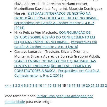
Flávia Aparecida de Carvalho Mariano-Nasser,
Maximiliano Kawahata Pagliarini, Mauricio Dominguez
Nasser,
SISTEMAS INTEGRADOS DE GESTÃO NA
PRODUÇÃO E PÓS-COLHEITA DE FRUTAS NO BRASIL
,
Perspectivas em Gestão & Conhecimento: v. 4 n. 2
(2014)
Hilka Pelizza Vier Machado,
CONFIGURAÇÃO DE
ESTUDOS SOBRE GESTÃO DO CONHECIMENTO EM
PEQUENAS EMPRESAS NO BRASIL
,
Perspectivas em
Gestão & Conhecimento: v. 8 n. 3 (2018)
Gustavo Lunardelli Trevisan, Silvana Drumond
Monteiro, Silvana Aparecida Borsetti Gregorio Vidotti,
SEARCH ENGINE OPTIMIZATION E QUALIDADE DAS
FONTES DE INFORMAÇÃO DIGITAL: ELEMENTOS
CONSTRUTORES À BUSCA
,
Perspectivas em Gestão &
Conhecimento: v. 9 n. 2 (2019)
<<
<
1
2
3
4
5
6
7
8
9
10
11
12
13
14
15
16
17
18
19
20
21
22
23
2
Você também pode
iniciar uma pesquisa avançada por
similaridade
para este artigo.