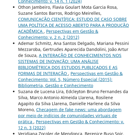
Conhecimento: v. 14 n. 1 (2024)
Othon Jambeiro, Flavia Goulart Mota Garcia Rosa,
Suzane Santos Barros, Rodrigo Meirelles,
COMUNICAÇÃO CIENTÍFICA: ESTUDO DE CASO SOBRE
UMA POLÍTICA DE ACESSO ABERTO PARA A PRODUÇÃO
ACADÊMICA
,
Perspectivas em Gestão &
Conhecimento: v. 2 n. 2 (2012)
Ademar Schmitz, Ana Santos Delgado, Mariana Pessini
Mezzaroba, Gertrudes Aparecida Dandolini, João Artur
de Souza,
A INTERAÇÃO DE CONHECIMENTOS NOS
SISTEMAS DE INOVAÇÃO: UMA ANÁLISE
BIBLIOMÉTRICA DOS ESTUDOS PUBLICADOS E AS
FORMAS DE INTERAÇÃO
,
Perspectivas em Gestão &
Conhecimento: Vol. 5, Número Especial (2015):
Bibliometria, Gestão e Conhecimento
Suzana de Lucena Lira, Edcleyton Bruno Fernandes da
Silva, Marco Antonio Almeida Llarena, Rosilene
Agapito da Silva Llarena, Danielle Harlene da Silva
Moreno,
Checagem de fake news: uma abordagem
por meio de indícios de comunidades virtuais de
prática
,
Perspectivas em Gestão & Conhecimento: v.
12 n. 3 (2022)
Veridiana Zocoler de Mendonça, Berenice Buso Spir,