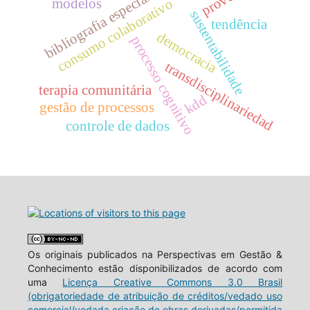
bibliografia especializada
modelos
consumo colaborativo
sustentabilidade
tendência
democracia
processo cognitivo
transdisciplinariedad
terapia comunitária
kdd
gestão de processos
controle de dados
Os originais publicados na Perspectivas em Gestão &
Conhecimento estão disponibilizados de acordo com
uma
Licença Creative Commons 3.0 Brasil
(obrigatoriedade de atribuição de créditos/vedado uso
comercial/vedada criação de obras derivadas/permitida