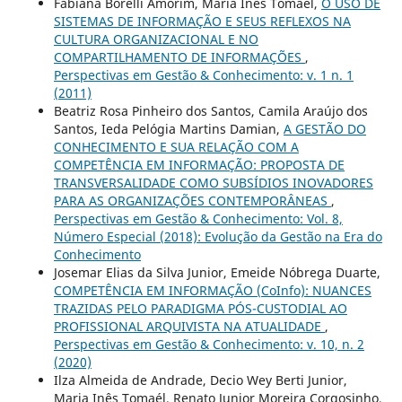
Fabiana Borelli Amorim, Maria Inês Tomaél,
O USO DE
SISTEMAS DE INFORMAÇÃO E SEUS REFLEXOS NA
CULTURA ORGANIZACIONAL E NO
COMPARTILHAMENTO DE INFORMAÇÕES
,
Perspectivas em Gestão & Conhecimento: v. 1 n. 1
(2011)
Beatriz Rosa Pinheiro dos Santos, Camila Araújo dos
Santos, Ieda Pelógia Martins Damian,
A GESTÃO DO
CONHECIMENTO E SUA RELAÇÃO COM A
COMPETÊNCIA EM INFORMAÇÃO: PROPOSTA DE
TRANSVERSALIDADE COMO SUBSÍDIOS INOVADORES
PARA AS ORGANIZAÇÕES CONTEMPORÂNEAS
,
Perspectivas em Gestão & Conhecimento: Vol. 8,
Número Especial (2018): Evolução da Gestão na Era do
Conhecimento
Josemar Elias da Silva Junior, Emeide Nóbrega Duarte,
COMPETÊNCIA EM INFORMAÇÃO (CoInfo): NUANCES
TRAZIDAS PELO PARADIGMA PÓS-CUSTODIAL AO
PROFISSIONAL ARQUIVISTA NA ATUALIDADE
,
Perspectivas em Gestão & Conhecimento: v. 10, n. 2
(2020)
Ilza Almeida de Andrade, Decio Wey Berti Junior,
Maria Inês Tomaél, Renato Junior Moreira Corgosinho,