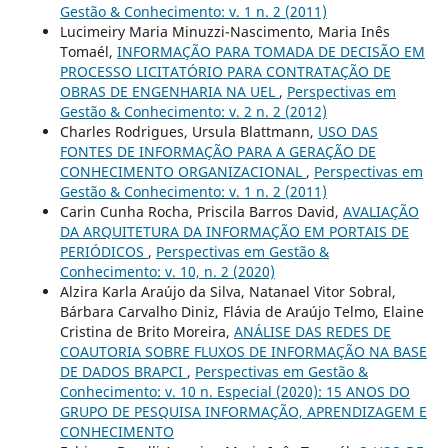
Gestão & Conhecimento: v. 1 n. 2 (2011)
Lucimeiry Maria Minuzzi-Nascimento, Maria Inês
Tomaél,
INFORMAÇÃO PARA TOMADA DE DECISÃO EM
PROCESSO LICITATÓRIO PARA CONTRATAÇÃO DE
OBRAS DE ENGENHARIA NA UEL
,
Perspectivas em
Gestão & Conhecimento: v. 2 n. 2 (2012)
Charles Rodrigues, Ursula Blattmann,
USO DAS
FONTES DE INFORMAÇÃO PARA A GERAÇÃO DE
CONHECIMENTO ORGANIZACIONAL
,
Perspectivas em
Gestão & Conhecimento: v. 1 n. 2 (2011)
Carin Cunha Rocha, Priscila Barros David,
AVALIAÇÃO
DA ARQUITETURA DA INFORMAÇÃO EM PORTAIS DE
PERIÓDICOS
,
Perspectivas em Gestão &
Conhecimento: v. 10, n. 2 (2020)
Alzira Karla Araújo da Silva, Natanael Vitor Sobral,
Bárbara Carvalho Diniz, Flávia de Araújo Telmo, Elaine
Cristina de Brito Moreira,
ANÁLISE DAS REDES DE
COAUTORIA SOBRE FLUXOS DE INFORMAÇÃO NA BASE
DE DADOS BRAPCI
,
Perspectivas em Gestão &
Conhecimento: v. 10 n. Especial (2020): 15 ANOS DO
GRUPO DE PESQUISA INFORMAÇÃO, APRENDIZAGEM E
CONHECIMENTO