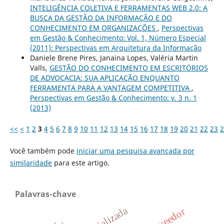
INTELIGÊNCIA COLETIVA E FERRAMENTAS WEB 2.0: A
BUSCA DA GESTÃO DA INFORMAÇÃO E DO
CONHECIMENTO EM ORGANIZAÇÕES
,
Perspectivas
em Gestão & Conhecimento: Vol. 1, Número Especial
(2011): Perspectivas em Arquitetura da Informação
Daniele Brene Pires, Janaina Lopes, Valéria Martin
Valls,
GESTÃO DO CONHECIMENTO EM ESCRITÓRIOS
DE ADVOCACIA: SUA APLICAÇÃO ENQUANTO
FERRAMENTA PARA A VANTAGEM COMPETITIVA
,
Perspectivas em Gestão & Conhecimento: v. 3 n. 1
(2013)
<<
<
1
2
3
4
5
6
7
8
9
10
11
12
13
14
15
16
17
18
19
20
21
22
23
2
Você também pode
iniciar uma pesquisa avançada por
similaridade
para este artigo.
Palavras-chave
proveedor